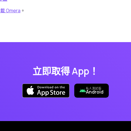
下載 Omera
。
立即取得 App！
私人測試版:
Android