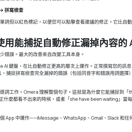
 → 拼寫檢查
單詞但以紅色標記，以便您可以點擊查看建議的修正。它比自動
用能捕捉自動修正漏掉內容的 A
少錯誤。最大的改善來自改變工具本身。
one AI 鍵盤，在比自動修正更高的層次上運作。正常撰寫您的訊息，
查文法，捕捉拼寫檢查完全漏掉的錯誤（包括同音字和錯誤用詞選擇
工作。Omera 理解整個句子。這就是為什麼它能捕捉到「their go
修正什麼都看不出來的時候，或者「she have been waiting
pp 中運作——iMessage、WhatsApp、Gmail、Slack