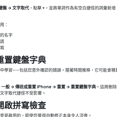
 鍵盤 → 文字取代
，點擊
+
，並將單詞作為有空白捷徑的詞彙新增。
用：
的名字
語
寫
重置鍵盤字典
中學習——包括您意外確認的錯誤。隨著時間推移，它可能會積
 一般 → 傳送或重置 iPhone → 重置 → 重置鍵盤字典
。這將刪除
文字取代捷徑不受影響。
開啟拼寫檢查
查是啟用的，即使您覺得自動修正本身令人沮喪。