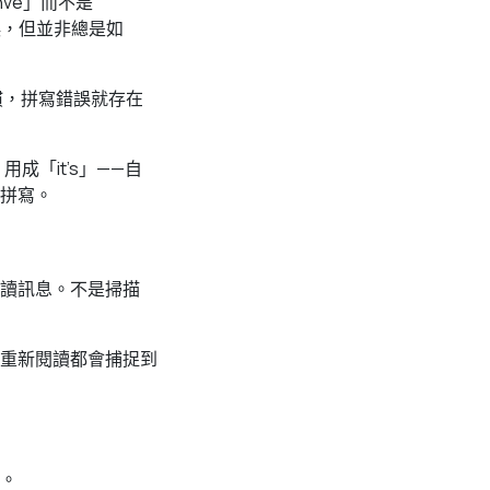
ve」而不是
誤，但並非總是如
慣，拼寫錯誤就存在
」用成「it’s」——自
拼寫。
讀訊息。不是掃描
重新閱讀都會捕捉到
。