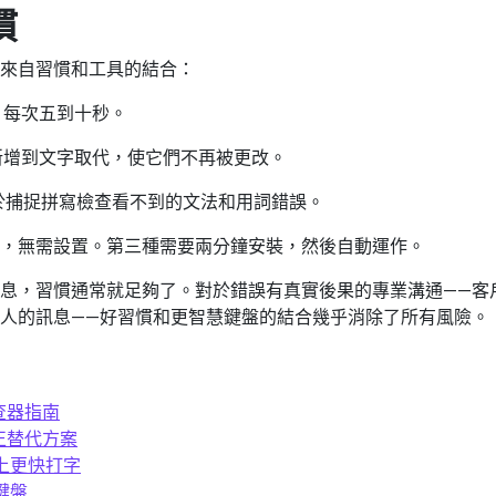
慣
來自習慣和工具的結合：
。每次五到十秒。
新增到文字取代，使它們不再被更改。
用於捕捉拼寫檢查看不到的文法和用詞錯誤。
，無需設置。第三種需要兩分鐘安裝，然後自動運作。
息，習慣通常就足夠了。對於錯誤有真實後果的專業溝通——客
人的訊息——好習慣和更智慧鍵盤的結合幾乎消除了所有風險。
檢查器指南
修正替代方案
e 上更快打字
 鍵盤