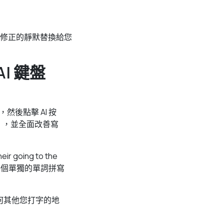
修正的靜默替換給您
I 鍵盤
然後點擊 AI 按
），並全面改善寫
ing to the
」當每個單獨的單詞拼寫
 和任何其他您打字的地