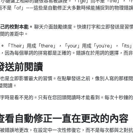
小鍵盤上相鄰的鍵很容易被誤按。「Tge」而不是「the」，「h
d」而不是「of」——這些是自動修正大多數時候能捕捉到的物理錯
己的校對本能。
聊天介面鼓勵速度。快速打字和立即發送是習
間的差距中。
。
「Their」用成「there」，「your」用成「you’re」，「its
，因為每個單詞的拼寫都是正確的。錯誤在於用詞的選擇，而非
發送前閱讀
也是立即影響最大的習慣。在點擊發送之前，像別人寫的那樣閱
整閱讀。
字時是看不見的。只有在您回頭閱讀時才能看到。每次十秒鐘的
查看自動修正一直在更改的內容
被錯誤地更改，在設定中一次性修復它，而不是每次都與之對抗