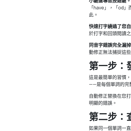
小鍵盤導致按錯鍵。
「have」，「o
此。
快速打字繞過了您自
於打字和回頭閱讀之
同音字錯誤完全漏掉
動修正無法捕捉這些
第一步：
這是最簡單的習慣，
——是每個單詞的完
自動修正替換在您打
明顯的錯誤。
第二步：
如果同一個單詞一直