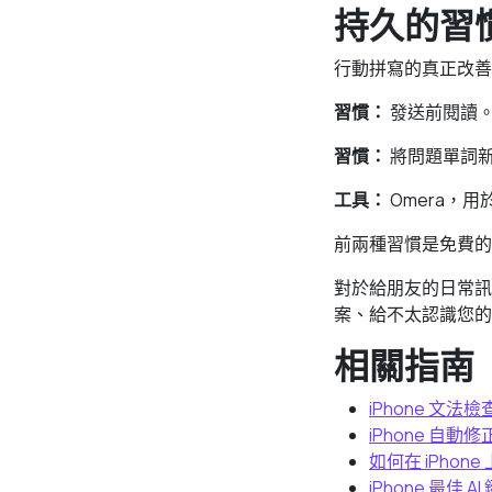
持久的習
行動拼寫的真正改善
習慣：
發送前閱讀
習慣：
將問題單詞
工具：
Omera，
前兩種習慣是免費的
對於給朋友的日常訊
案、給不太認識您的
相關指南
iPhone 文法
iPhone 自動
如何在 iPhon
iPhone 最佳 AI