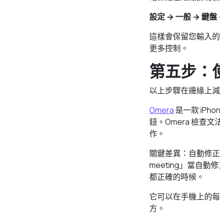
設定 → 一般 → 鍵盤
這樣會保留您輸入的
更多控制。
第五步：使
以上步驟在邊緣上減
Omera
是一款 iPh
鈕。Omera 檢
作。
關鍵差異：自動修正逐詞
meeting」當自動
都正確的時候。
它可以在手機上的每個 A
方。