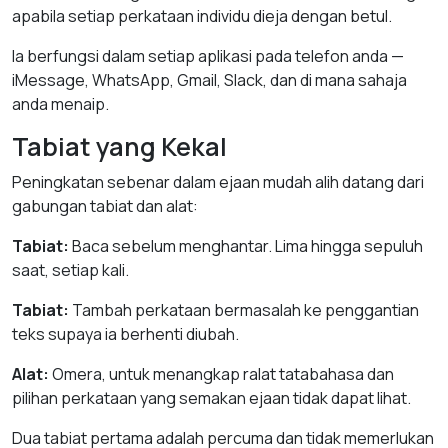
apabila setiap perkataan individu dieja dengan betul.
Ia berfungsi dalam setiap aplikasi pada telefon anda —
iMessage, WhatsApp, Gmail, Slack, dan di mana sahaja
anda menaip.
Tabiat yang Kekal
Peningkatan sebenar dalam ejaan mudah alih datang dari
gabungan tabiat dan alat:
Tabiat:
Baca sebelum menghantar. Lima hingga sepuluh
saat, setiap kali.
Tabiat:
Tambah perkataan bermasalah ke penggantian
teks supaya ia berhenti diubah.
Alat:
Omera, untuk menangkap ralat tatabahasa dan
pilihan perkataan yang semakan ejaan tidak dapat lihat.
Dua tabiat pertama adalah percuma dan tidak memerlukan