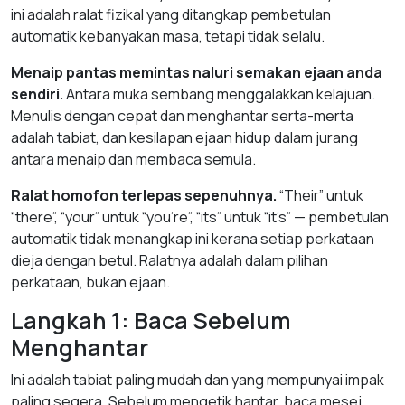
ini adalah ralat fizikal yang ditangkap pembetulan
automatik kebanyakan masa, tetapi tidak selalu.
Menaip pantas memintas naluri semakan ejaan anda
sendiri.
Antara muka sembang menggalakkan kelajuan.
Menulis dengan cepat dan menghantar serta-merta
adalah tabiat, dan kesilapan ejaan hidup dalam jurang
antara menaip dan membaca semula.
Ralat homofon terlepas sepenuhnya.
“Their” untuk
“there”, “your” untuk “you’re”, “its” untuk “it’s” — pembetulan
automatik tidak menangkap ini kerana setiap perkataan
dieja dengan betul. Ralatnya adalah dalam pilihan
perkataan, bukan ejaan.
Langkah 1: Baca Sebelum
Menghantar
Ini adalah tabiat paling mudah dan yang mempunyai impak
paling segera. Sebelum mengetik hantar, baca mesej