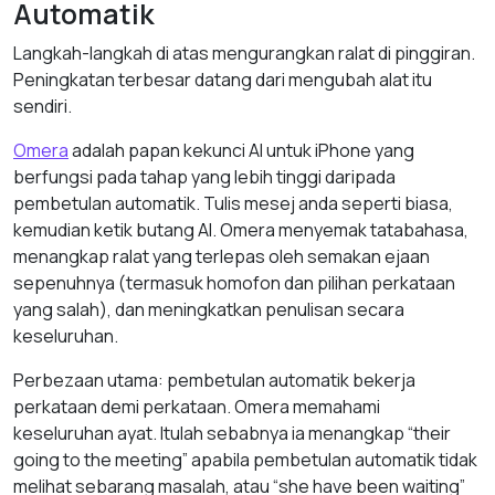
Automatik
Langkah-langkah di atas mengurangkan ralat di pinggiran.
Peningkatan terbesar datang dari mengubah alat itu
sendiri.
Omera
adalah papan kekunci AI untuk iPhone yang
berfungsi pada tahap yang lebih tinggi daripada
pembetulan automatik. Tulis mesej anda seperti biasa,
kemudian ketik butang AI. Omera menyemak tatabahasa,
menangkap ralat yang terlepas oleh semakan ejaan
sepenuhnya (termasuk homofon dan pilihan perkataan
yang salah), dan meningkatkan penulisan secara
keseluruhan.
Perbezaan utama: pembetulan automatik bekerja
perkataan demi perkataan. Omera memahami
keseluruhan ayat. Itulah sebabnya ia menangkap “their
going to the meeting” apabila pembetulan automatik tidak
melihat sebarang masalah, atau “she have been waiting”