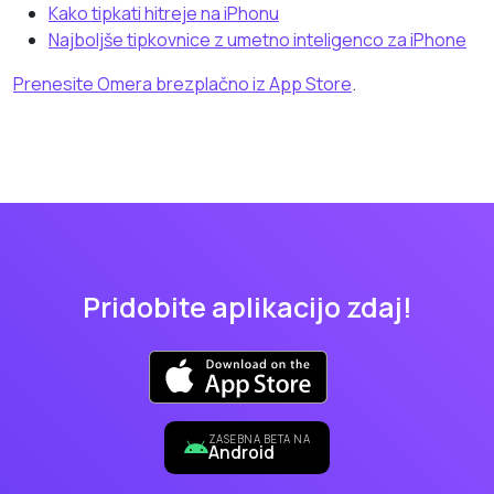
Kako tipkati hitreje na iPhonu
Najboljše tipkovnice z umetno inteligenco za iPhone
Prenesite Omera brezplačno iz App Store
.
Pridobite aplikacijo zdaj!
ZASEBNA BETA NA
Android