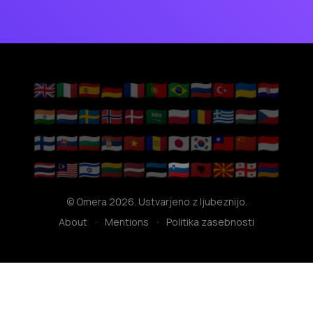
🇬🇧
🇮🇹
🇪🇸
🇩🇪
🇫🇷
🇵🇹
🇧🇷
🇷🇺
🇹🇷
🇺🇦
🇭🇷
🇮🇳
🇳🇱
🇸🇪
🇳🇴
🇩🇰
🇸🇦
🇵🇱
🇷🇴
🇬🇷
🇭🇺
🇨🇿
🇫🇮
🇸🇰
🇧🇬
🇷🇸
🇻🇳
🇦🇩
🇯🇵
🇰🇷
🇹🇼
🇨🇳
🇮🇩
🇹🇭
🇲🇾
🇮🇱
🇱🇹
🇱🇻
🇪🇪
🇸🇮
🇦🇱
🇲🇰
🇬🇪
🇦🇲
© Omera 2026. Ustvarjeno z ljubeznijo.
About
·
Mentions
·
Politika zasebnosti