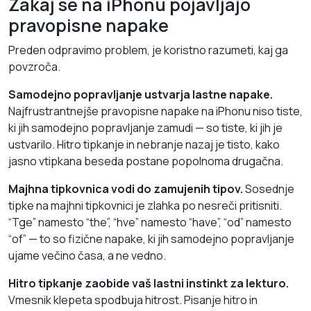
Zakaj se na iPhonu pojavljajo
pravopisne napake
Preden odpravimo problem, je koristno razumeti, kaj ga
povzroča.
Samodejno popravljanje ustvarja lastne napake.
Najfrustrantnejše pravopisne napake na iPhonu niso tiste,
ki jih samodejno popravljanje zamudi — so tiste, ki jih je
ustvarilo. Hitro tipkanje in nebranje nazaj je tisto, kako
jasno vtipkana beseda postane popolnoma drugačna.
Majhna tipkovnica vodi do zamujenih tipov.
Sosednje
tipke na majhni tipkovnici je zlahka po nesreči pritisniti.
“Tge” namesto “the”, “hve” namesto “have”, “od” namesto
“of” — to so fizične napake, ki jih samodejno popravljanje
ujame večino časa, a ne vedno.
Hitro tipkanje zaobide vaš lastni instinkt za lekturo.
Vmesnik klepeta spodbuja hitrost. Pisanje hitro in