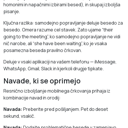
homonimi in napačnimi izbirami besed), in skupaj izboljša
pisanje.
Ključna razlika: samodejno popravljanje deluje besedo za
besedo. Omera razume cel stavek. Zato ujame “their
going to the meeting”, ko samodejno popravljanje ne vidi
nič narobe, ali “she have been waiting”, ko je vsaka
posamezna beseda pravilno črkovan.
Deluje v vsaki aplikaciji na vašem telefonu — iMessage,
WhatsApp, Gmail, Slack in kjerkoli drugje tipkate.
Navade, ki se oprimejo
Resnično izboljšanje mobilnega črkovanja prihaja iz
kombinacije navad in orodij:
Navada:
Preberite pred pošiljanjem. Pet do deset
sekund, vsakič.
Navada:
Dodajte problematične besede v zamenjavo