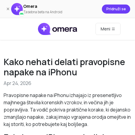
Omera
×
Pridruži se
Zasebna beta na Android
Meni
Kako nehati delati pravopisne
napake na iPhonu
Apr 24, 2026
Pravopisne napake na iPhonu izhajajo iz presenetljivo
majhnega števila korenskih vzrokov, in večina jih je
popravljiva. Ta vodič pokriva praktične korake, ki dejansko
zmanjšajo napake, zakaj imajo vgrajena orodja omejitve in
kaj storiti, ko potrebujete kaj boljšega.