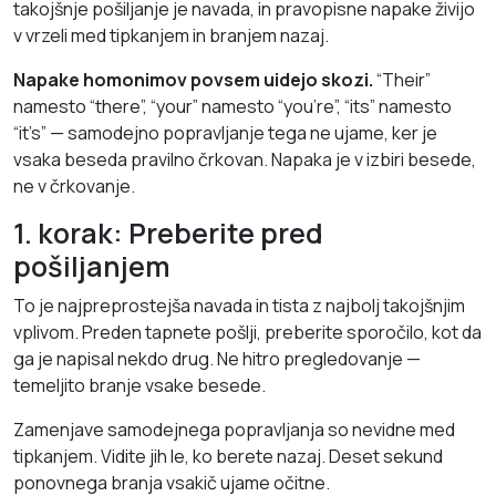
takojšnje pošiljanje je navada, in pravopisne napake živijo
v vrzeli med tipkanjem in branjem nazaj.
Napake homonimov povsem uidejo skozi.
“Their”
namesto “there”, “your” namesto “you’re”, “its” namesto
“it’s” — samodejno popravljanje tega ne ujame, ker je
vsaka beseda pravilno črkovan. Napaka je v izbiri besede,
ne v črkovanje.
1. korak: Preberite pred
pošiljanjem
To je najpreprostejša navada in tista z najbolj takojšnjim
vplivom. Preden tapnete pošlji, preberite sporočilo, kot da
ga je napisal nekdo drug. Ne hitro pregledovanje —
temeljito branje vsake besede.
Zamenjave samodejnega popravljanja so nevidne med
tipkanjem. Vidite jih le, ko berete nazaj. Deset sekund
ponovnega branja vsakič ujame očitne.