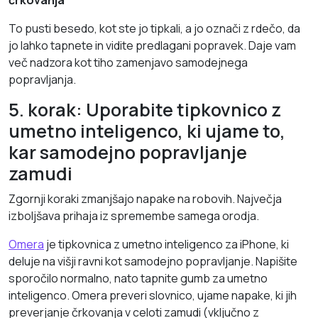
črkovanja
To pusti besedo, kot ste jo tipkali, a jo označi z rdečo, da
jo lahko tapnete in vidite predlagani popravek. Daje vam
več nadzora kot tiho zamenjavo samodejnega
popravljanja.
5. korak: Uporabite tipkovnico z
umetno inteligenco, ki ujame to,
kar samodejno popravljanje
zamudi
Zgornji koraki zmanjšajo napake na robovih. Največja
izboljšava prihaja iz spremembe samega orodja.
Omera
je tipkovnica z umetno inteligenco za iPhone, ki
deluje na višji ravni kot samodejno popravljanje. Napišite
sporočilo normalno, nato tapnite gumb za umetno
inteligenco. Omera preveri slovnico, ujame napake, ki jih
preverjanje črkovanja v celoti zamudi (vključno z