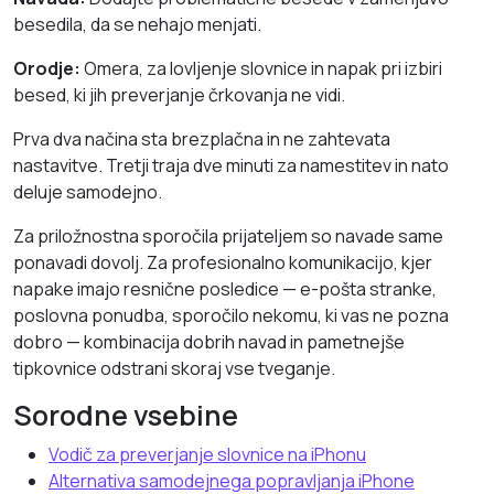
besedila, da se nehajo menjati.
Orodje:
Omera, za lovljenje slovnice in napak pri izbiri
besed, ki jih preverjanje črkovanja ne vidi.
Prva dva načina sta brezplačna in ne zahtevata
nastavitve. Tretji traja dve minuti za namestitev in nato
deluje samodejno.
Za priložnostna sporočila prijateljem so navade same
ponavadi dovolj. Za profesionalno komunikacijo, kjer
napake imajo resnične posledice — e-pošta stranke,
poslovna ponudba, sporočilo nekomu, ki vas ne pozna
dobro — kombinacija dobrih navad in pametnejše
tipkovnice odstrani skoraj vse tveganje.
Sorodne vsebine
Vodič za preverjanje slovnice na iPhonu
Alternativa samodejnega popravljanja iPhone