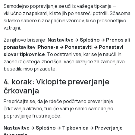
Samodejno popravljanje se uči iz vašega tipkanja —
vključno z napakami, ki ste jih po nesreči potrdili. Sčasoma
si lahko nabere niz napačnih vzorcev, ki so presenetljivo
vztrajni.
Za njihovo brisanje:
Nastavitve → Splošno → Prenos ali
ponastavitev iPhone-a → Ponastaviti → Ponastavi
slovar tipkovnice
. To odstrani vse, kar se je naučil, in
začne iz čistega izhodišča. Vaše bližnjice za zamenjavo
besedila niso prizadete.
4. korak: Vklopite preverjanje
črkovanja
Prepričajte se, da je rdeče podčrtano preverjanje
črkovanja aktivno, tudi če vam je samo samodejno
popravljanje frustrirajoče.
Nastavitve → Splošno → Tipkovnica → Preverjanje