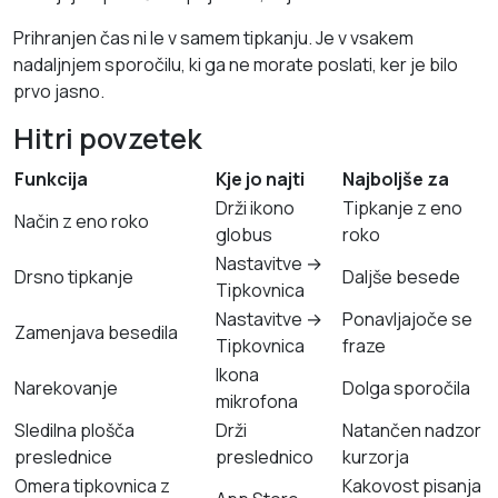
Prihranjen čas ni le v samem tipkanju. Je v vsakem
nadaljnjem sporočilu, ki ga ne morate poslati, ker je bilo
prvo jasno.
Hitri povzetek
Funkcija
Kje jo najti
Najboljše za
Drži ikono
Tipkanje z eno
Način z eno roko
globus
roko
Nastavitve →
Drsno tipkanje
Daljše besede
Tipkovnica
Nastavitve →
Ponavljajoče se
Zamenjava besedila
Tipkovnica
fraze
Ikona
Narekovanje
Dolga sporočila
mikrofona
Sledilna plošča
Drži
Natančen nadzor
preslednice
preslednico
kurzorja
Omera tipkovnica z
Kakovost pisanja