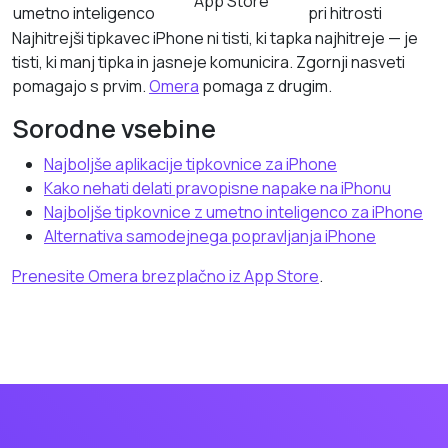
App Store
umetno inteligenco
pri hitrosti
Najhitrejši tipkavec iPhone ni tisti, ki tapka najhitreje — je
tisti, ki manj tipka in jasneje komunicira. Zgornji nasveti
pomagajo s prvim.
Omera
pomaga z drugim.
Sorodne vsebine
Najboljše aplikacije tipkovnice za iPhone
Kako nehati delati pravopisne napake na iPhonu
Najboljše tipkovnice z umetno inteligenco za iPhone
Alternativa samodejnega popravljanja iPhone
Prenesite Omera brezplačno iz App Store
.