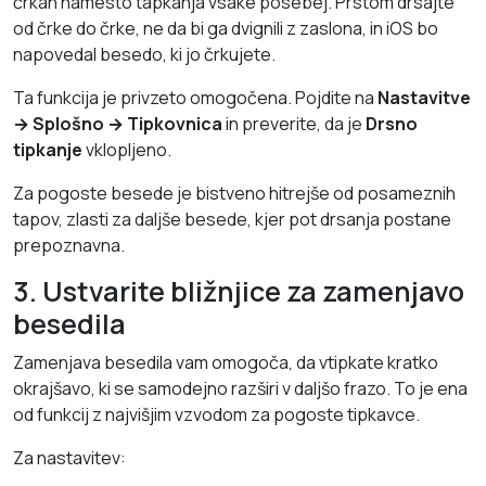
črkah namesto tapkanja vsake posebej. Prstom drsajte
od črke do črke, ne da bi ga dvignili z zaslona, in iOS bo
napovedal besedo, ki jo črkujete.
Ta funkcija je privzeto omogočena. Pojdite na
Nastavitve
→ Splošno → Tipkovnica
in preverite, da je
Drsno
tipkanje
vklopljeno.
Za pogoste besede je bistveno hitrejše od posameznih
tapov, zlasti za daljše besede, kjer pot drsanja postane
prepoznavna.
3. Ustvarite bližnjice za zamenjavo
besedila
Zamenjava besedila vam omogoča, da vtipkate kratko
okrajšavo, ki se samodejno razširi v daljšo frazo. To je ena
od funkcij z najvišjim vzvodom za pogoste tipkavce.
Za nastavitev: