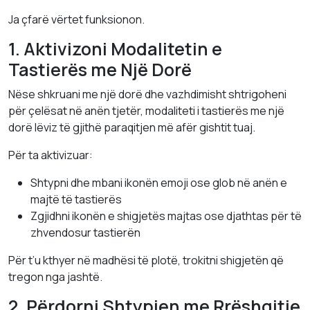
Ja çfarë vërtet funksionon.
1. Aktivizoni Modalitetin e
Tastierës me Një Dorë
Nëse shkruani me një dorë dhe vazhdimisht shtrigoheni
për çelësat në anën tjetër, modaliteti i tastierës me një
dorë lëviz të gjithë paraqitjen më afër gishtit tuaj.
Për ta aktivizuar:
Shtypni dhe mbani ikonën emoji ose glob në anën e
majtë të tastierës
Zgjidhni ikonën e shigjetës majtas ose djathtas për të
zhvendosur tastierën
Për t’u kthyer në madhësi të plotë, trokitni shigjetën që
tregon nga jashtë.
2. Përdorni Shtypjen me Rrëshqitje