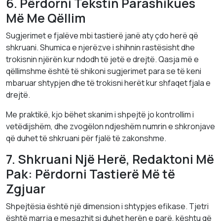
6. Përdorni Tekstin Parashikues
Më Me Qëllim
Sugjerimet e fjalëve mbi tastierë janë aty çdo herë që
shkruani. Shumica e njerëzve i shihnin rastësisht dhe
trokisnin njërën kur ndodh të jetë e drejtë. Qasja më e
qëllimshme është të shikoni sugjerimet para se të keni
mbaruar shtypjen dhe të trokisni herët kur shfaqet fjala e
drejtë.
Me praktikë, kjo bëhet skanim i shpejtë jo kontrollim i
vetëdijshëm, dhe zvogëlon ndjeshëm numrin e shkronjave
që duhet të shkruani për fjalë të zakonshme.
7. Shkruani Një Herë, Redaktoni Më
Pak: Përdorni Tastierë Më të
Zgjuar
Shpejtësia është një dimension i shtypjes efikase. Tjetri
është marrja e mesazhit si duhet herën e parë, kështu që