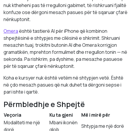
nuk ktheheni pas të rregulloni gabimet, të rishkruani fjalitë
konfuze ose dërgoni mesazh pasues për të sqaruar çfarë
nënkuptonit.
Omera
është tastierë AI për iPhone që kombinon
shpejtësinë e shtypjes me cilësinë e shkrimit. Shkruani
mesazhin tuaj, trokitni butonin AI dhe Omera korrigjon
gramatikën, mprehton formulimet dhe rregullon tonin — në
sekonda. Pa rishkrim, pa dyshime, pa mesazhe pasuese
për të sqaruar çfarë nënkuptonit.
Koha e kursyer nuk është vetëm në shtypjen vetë. Është
në çdo mesazh pasues që nuk duhet ta dërgoni sepse i
pari ishte i qartë.
Përmbledhje e Shpejtë
Veçoria
Ku ta gjeni
Më i mirë për
Modaliteti me një
Mbani ikonën
Shtypja me një dorë
dorë
glob