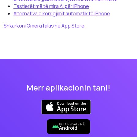
Tastierët më të mira AI për iPhone
Alternativa e korrigjimit automatik të iPhone
Shkarkoni Omera falas në App Store
.
Merr aplikacionin tani!
BETA PRIVATE NË
Android