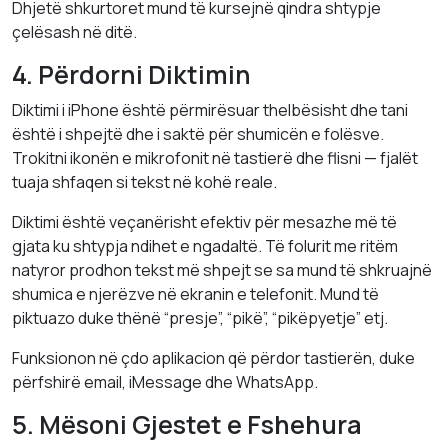
Dhjetë shkurtoret mund të kursejnë qindra shtypje
çelësash në ditë.
4. Përdorni Diktimin
Diktimi i iPhone është përmirësuar thelbësisht dhe tani
është i shpejtë dhe i saktë për shumicën e folësve.
Trokitni ikonën e mikrofonit në tastierë dhe flisni — fjalët
tuaja shfaqen si tekst në kohë reale.
Diktimi është veçanërisht efektiv për mesazhe më të
gjata ku shtypja ndihet e ngadaltë. Të folurit me ritëm
natyror prodhon tekst më shpejt se sa mund të shkruajnë
shumica e njerëzve në ekranin e telefonit. Mund të
piktuazo duke thënë “presje”, “pikë”, “pikëpyetje” etj.
Funksionon në çdo aplikacion që përdor tastierën, duke
përfshirë email, iMessage dhe WhatsApp.
5. Mësoni Gjestet e Fshehura