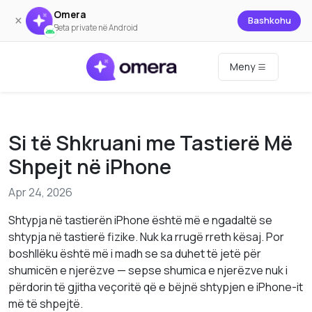
Omera
×
Bashkohu
Beta private në Android
Meny
Si të Shkruani me Tastierë Më
Shpejt në iPhone
Apr 24, 2026
Shtypja në tastierën iPhone është më e ngadaltë se
shtypja në tastierë fizike. Nuk ka rrugë rreth kësaj. Por
boshllëku është më i madh se sa duhet të jetë për
shumicën e njerëzve — sepse shumica e njerëzve nuk i
përdorin të gjitha veçoritë që e bëjnë shtypjen e iPhone-it
më të shpejtë.