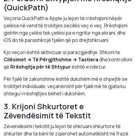
(QuickPath)
Veçoria QuickPath e Apple ju lejon të rrëshqisni nëpër
çelësa në vend të trokitjes secilës veç e veç. Rrëshqisni
gishtin nga çelësi tek çelësi pa e ngritur nga ekrani, dhe
iOS do të parashikojë fjalën që po drejtshkruani.
Kjo veçori është aktivizuar si parazgjedhje. Shkoni te
Cilësimet → Të Përgjithshme → Tastiera
dhe kontrolloni
që
Rrëshqitja për të Shtypur
është e ndezur.
Për fjalë të zakonshme është dukshëm më e shpejtë se
trokitjet individuale, veçanërisht për fjalë më të gjata ku
shtegu i rrëshqitjes bëhet i dukshëm.
3. Krijoni Shkurtoret e
Zëvendësimit të Tekstit
Zëvendësimi i tekstit ju lejon të shkruani shkurtore të
shkurtër dhe ta bëni të zgjerohet automatikisht në frazë