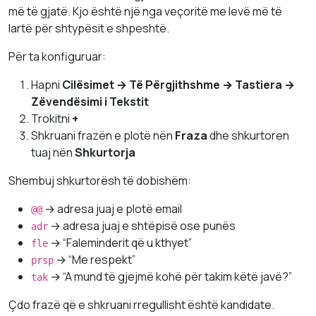
më të gjatë. Kjo është një nga veçoritë me levë më të
lartë për shtypësit e shpeshtë.
Për ta konfiguruar:
Hapni
Cilësimet → Të Përgjithshme → Tastiera →
Zëvendësimi i Tekstit
Trokitni
+
Shkruani frazën e plotë nën
Fraza
dhe shkurtoren
tuaj nën
Shkurtorja
Shembuj shkurtorësh të dobishëm:
→ adresa juaj e plotë email
@@
→ adresa juaj e shtëpisë ose punës
adr
→ “Faleminderit që u kthyet”
fle
→ “Me respekt”
prsp
→ “A mund të gjejmë kohë për takim këtë javë?”
tak
Çdo frazë që e shkruani rregullisht është kandidate.