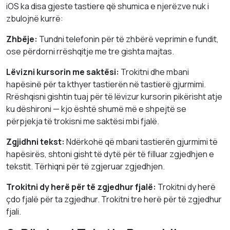
iOS ka disa gjeste tastiere që shumica e njerëzve nuk i
zbulojnë kurrë:
Zhbëje:
Tundni telefonin për të zhbërë veprimin e fundit,
ose përdorni rrëshqitje me tre gishta majtas.
Lëvizni kursorin me saktësi:
Trokitni dhe mbani
hapësinë për ta kthyer tastierën në tastierë gjurmimi.
Rrëshqisni gishtin tuaj për të lëvizur kursorin pikërisht atje
ku dëshironi — kjo është shumë më e shpejtë se
përpjekja të trokisni me saktësi mbi fjalë.
Zgjidhni tekst:
Ndërkohë që mbani tastierën gjurmimi të
hapësirës, shtoni gisht të dytë për të filluar zgjedhjen e
tekstit. Tërhiqni për të zgjeruar zgjedhjen.
Trokitni dy herë për të zgjedhur fjalë:
Trokitni dy herë
çdo fjalë për ta zgjedhur. Trokitni tre herë për të zgjedhur
fjali.