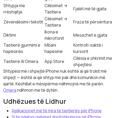
Shtypja me
Cilësimet →
Fjalët më të gjata
rrëshqitje
Tastiera
Cilësimet →
Zëvendësimi i tekstit
Fraza të përsëritura
Tastiera
Ikona e
Diktimi
Mesazhet e gjata
mikrofonit
Tastierë gjurmimi e
Mbani
Kontroll i saktë i
hapësirës
hapësinë
kursorit
Cilësia e shkrimit me
Tastierë AI Omera
App Store
shpejtësi
Shtypësi më i shpejtë iPhone nuk është ai që trokit më
shpejt — është ai që shtyp më pak dhe komunikon më
qartë. Këshillat e mësipërme ndihmojnë me të parën.
Omera
ndihmon me të dytën.
Udhëzues të Lidhur
Aplikacionet më të mira të tastierës për iPhone
Si të ndaloni gabimet drejtshkrimore në iPhone