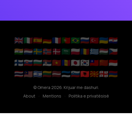
🇬🇧
🇮🇹
🇪🇸
🇩🇪
🇫🇷
🇵🇹
🇧🇷
🇷🇺
🇹🇷
🇺🇦
🇭🇷
🇮🇳
🇳🇱
🇸🇪
🇳🇴
🇩🇰
🇸🇦
🇵🇱
🇷🇴
🇬🇷
🇭🇺
🇨🇿
🇫🇮
🇸🇰
🇧🇬
🇷🇸
🇻🇳
🇦🇩
🇯🇵
🇰🇷
🇹🇼
🇨🇳
🇮🇩
🇹🇭
🇲🇾
🇮🇱
🇱🇹
🇱🇻
🇪🇪
🇸🇮
🇦🇱
🇲🇰
🇬🇪
🇦🇲
© Omera 2026. Krijuar me dashuri.
About
·
Mentions
·
Politika e privatësisë