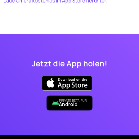
Lade Omera kostenlos im App Store herunter
.
Jetzt die App holen!
PRIVATE BETA FÜR
Android