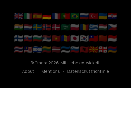
🇬🇧
🇮🇹
🇪🇸
🇩🇪
🇫🇷
🇵🇹
🇧🇷
🇷🇺
🇹🇷
🇺🇦
🇭🇷
🇮🇳
🇳🇱
🇸🇪
🇳🇴
🇩🇰
🇸🇦
🇵🇱
🇷🇴
🇬🇷
🇭🇺
🇨🇿
🇫🇮
🇸🇰
🇧🇬
🇷🇸
🇻🇳
🇦🇩
🇯🇵
🇰🇷
🇹🇼
🇨🇳
🇮🇩
🇹🇭
🇲🇾
🇮🇱
🇱🇹
🇱🇻
🇪🇪
🇸🇮
🇦🇱
🇲🇰
🇬🇪
🇦🇲
© Omera 2026. Mit Liebe entwickelt.
About
·
Mentions
·
Datenschutzrichtlinie