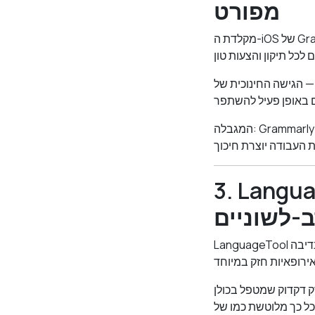
מפורט
מקלדת ה-iOS של Grammarly היא כלי הדקדוק המוכר ביותר לאייפון. היא תופסת שגיאות דקדוק על פני אפליקציות ו,
ל Grammarly יקרת ערך. המשוב
המגבלה: Grammarly טובה יותר בסקירת כתיבה מאשר בשיפורה בזמן אמת. היא עובדת הכי טוב כשסיימתם
פשרות החינמית הטובה
ב-לשוניים
LanguageTool הוא בודק דקדוק בקוד פתוח עם תמיכה רב-לשונית חזקה ביותר מ-30 שפות. תוכנית החינם נדיבה
Languag שווה שיקול. בדיקת הדקדוק