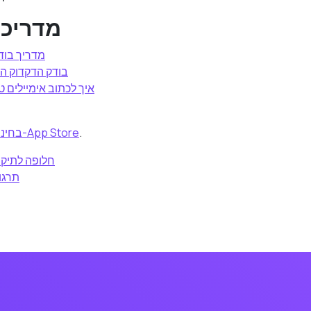
מדריכי
מדריך בודק
בודק הדקדוק הט
איך לכתוב אימיילים טו
.
הורידו את Omera בחינם מ-App Store
חלופה לתיקון
תרגו