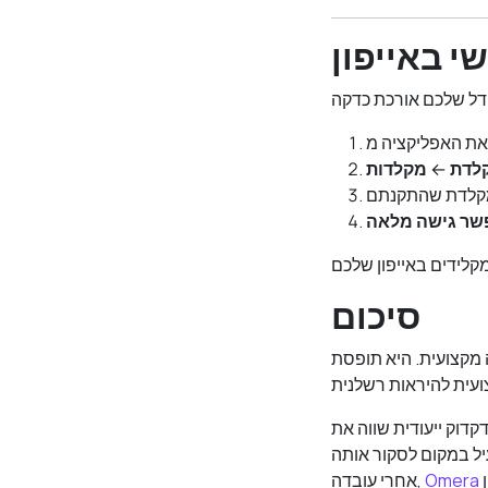
י באייפון
לדת
←
מקלדות
קלדת שהתקנתם
שר גישה מלאה
סיכום
 מקצועית. היא תופסת
דוק ייעודית שווה את
ל במקום לסקור אותה
Omera
אחרי עובדה,