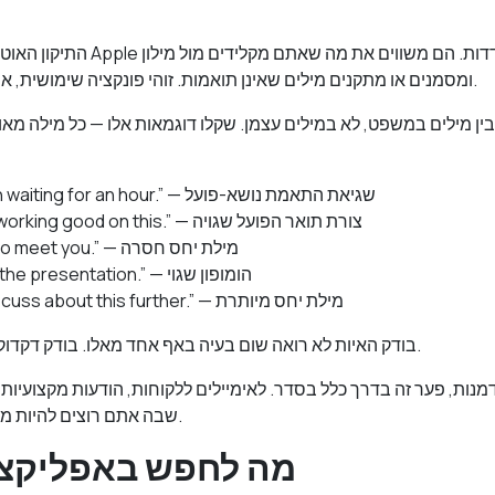
התיקון האוטומטי ובדיקת האיות של pple
ומסמנים או מתקנים מילים שאינן תואמות. זוהי פונקציה שימושית, אך יש לה תקרה בסיסית.
ין מילים במשפט, לא במילים עצמן. שקלו דוגמאות אלו — כל מילה מאו
“She have been waiting for an hour.” — שגיאת התאמת נושא-פועל
“The team are working good on this.” — צורת תואר הפועל שגויה
“I look forward to meet you.” — מילת יחס חסרה
“Their going to the presentation.” — הומופון שגוי
“We need to discuss about this further.” — מילת יחס מיותרת
בודק האיות לא רואה שום בעיה באף אחד מאלו. בודק דקדוק אמיתי תופס את כולם.
נות, פער זה בדרך כלל בסדר. לאימיילים ללקוחות, הודעות מקצועיות,
שבה אתם רוצים להיות מוכרים ברצינות, הוא לא.
מה לחפש באפליקצי