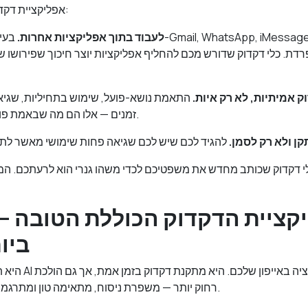
אפליקציית דקדוק טובה לאייפון צריכה:
לעבוד בתוך אפליקציות אחרות.
בעיות דקד
דת. כלי דקדוק שדורש מכם להחליף אפליקציות יוצר חיכוך שפירושו 
 אמיתיות, לא רק איות.
התאמת נושא-פועל, שימוש בתחיליות, שגיאו
זמנים — אלו הם מה שבאמת פוגע בכתיבה המקצועית.
קן ולא רק לסמן.
י דקדוק שכותב מחדש את משפטיכם לכדי משהו גנרי הוא לרעתכם. המט
1. era
ביו
רחוק יותר — משפרת ניסוח, מתאימה טון ומתרגמת — הכל בהקשה אחת.