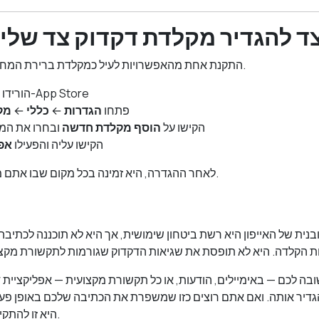
ד להגדיר מקלדת דקדוק צד שליש
התקנת אחת מהאפשרויות לעיל כמקלדת ברירת המחדל שלכם אורכת כדקה.
הורידו את האפליקציה מ-App Store
פתחו
הגדרות
←
כללי
←
מק
הקישו על
הוסף מקלדת חדשה
ובחרו את המ
הקישו עליה והפעילו
אפ
לאחר ההגדרה, היא זמינה בכל מקום שבו אתם מקלידים באייפון שלכם.
נית של האייפון היא רשת ביטחון שימושית, אך היא לא תוכננה לכתיבה
ה לכם — באימיילים, הודעות, או כל תקשורת מקצועית — אפליקציית דק
דיר אותה. ואם אתם רוצים כזו שמשפרת את הכתיבה שלכם באופן פעי
היא זו להתקין.