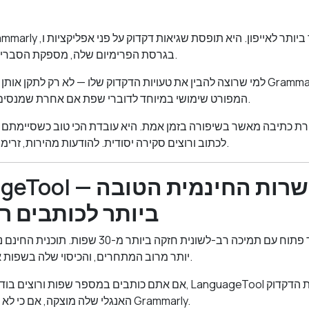
בגרסת הפרימיום שלה, מספקת הסברים לכל תיקון והצעות טון.
למי שרוצה להבין את טעויות הדקדוק שלו — לא רק לתקן אותן — הגישה החינוכית ש
המפורט שימושי במיוחד לדוברי שפת אם אחרת שמנסים באופן פעיל להשתפר.
לכתוב ורוצים סקירה יסודית. להודעות מהירות, זרימת העבודה יוצרת חיכוך.
3. LanguageTool — הא
ביותר לכותבים ר
יותר מרוב המתחרים, והכיסוי שלה בשפות אירופאיות חזק במיוחד.
אם אתם כותבים במספר שפות ורוצים בודק דקדוק שמטפל בכולן, eTool
האנגלי שלה מוצקה, אם כי לא כל כך מלוטשת כמו של Grammarly.