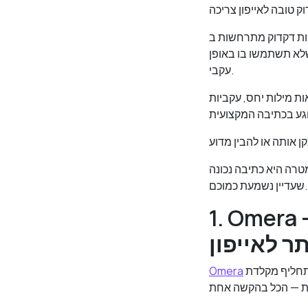
וק מתרחשות ב-Gmail, WhatsApp, iMessage ו-Slack — לא
שלא תשתמשו בו באופן
עקבי.
ת מילות יחס, עקביות
רה היא כתיבה נכונה
שעדיין נשמעת כמוכם.
Om — אפליקציית הדקדוק הכוללת הטובה
תר לאייפון
היא תחליף מקלדת AI שעובד בתוך כל אפליקציה באייפון שלכם. היא מתקנת דקדוק בזמן אמת, אך גם הולכת
Omera