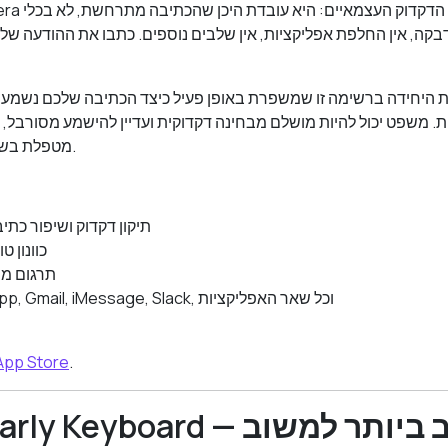
בקה, אין החלפת אפליקציות, אין שלבים נוספים. כתבו את ההודעה שלכ
 היחידה ברשימה זו שמשפרת באופן פעיל כיצד הכתיבה שלכם נשמעת,
. משפט יכול להיות מושלם מבחינה דקדוקית ועדיין להישמע מסורבל, פ
Omera מטפלת בשניהם בו זמנית.
תיקון דקדוק ושיפור כתי
כוונון ט
תרגום מי
עובד ב-WhatsApp, Gmail, iMessage, Slack, וכל שאר האפליקציות
.
הורידו את Omera מ-Store
2. Grammarly Keyboard — הט