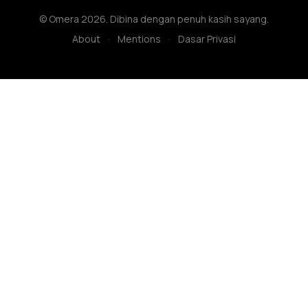
© Omera 2026. Dibina dengan penuh kasih sayang.
About
·
Mentions
·
Dasar Privasi