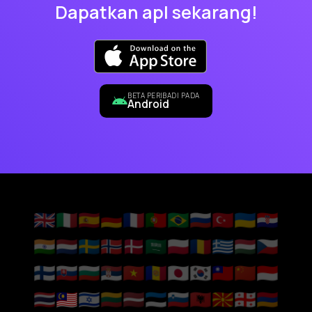
Dapatkan apl sekarang!
BETA PERIBADI PADA
Android
🇬🇧
🇮🇹
🇪🇸
🇩🇪
🇫🇷
🇵🇹
🇧🇷
🇷🇺
🇹🇷
🇺🇦
🇭🇷
🇮🇳
🇳🇱
🇸🇪
🇳🇴
🇩🇰
🇸🇦
🇵🇱
🇷🇴
🇬🇷
🇭🇺
🇨🇿
🇫🇮
🇸🇰
🇧🇬
🇷🇸
🇻🇳
🇦🇩
🇯🇵
🇰🇷
🇹🇼
🇨🇳
🇮🇩
🇹🇭
🇲🇾
🇮🇱
🇱🇹
🇱🇻
🇪🇪
🇸🇮
🇦🇱
🇲🇰
🇬🇪
🇦🇲