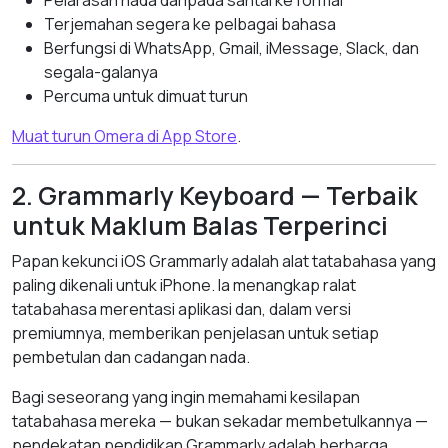
Pelarasan nada daripada santai ke formal
Terjemahan segera ke pelbagai bahasa
Berfungsi di WhatsApp, Gmail, iMessage, Slack, dan
segala-galanya
Percuma untuk dimuat turun
Muat turun Omera di App Store
.
2. Grammarly Keyboard — Terbaik
untuk Maklum Balas Terperinci
Papan kekunci iOS Grammarly adalah alat tatabahasa yang
paling dikenali untuk iPhone. Ia menangkap ralat
tatabahasa merentasi aplikasi dan, dalam versi
premiumnya, memberikan penjelasan untuk setiap
pembetulan dan cadangan nada.
Bagi seseorang yang ingin memahami kesilapan
tatabahasa mereka — bukan sekadar membetulkannya —
pendekatan pendidikan Grammarly adalah berharga.