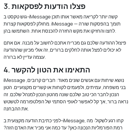
3. פצלו הודעות לפסקאות
גוש טקסט ב-iMessage קשה יותר לקריאה מאשר אותו תוכן
מחולק לפסקאות קצרות. iMessage תומך בהפסקות שורה —
לחצו והחזיקו את מקש החזרה להכנסת אחת. השתמשו בהן.
פיצול ההודעה שלכם גם מכריח אתכם לחשוב על מבנה. אם אתם
לא יכולים לפצל אותה לחלקים ברורים, זה אולי מכיוון שההודעה
עצמה עדיין לא ברורה.
4. התאימו את הטון להקשר
iMessage נושא שיחות עם אנשים שונים מאוד: חברים קרובים,
בני משפחה, עמיתים, ולפעמים לקוחות או קשרים מקצועיים. הטון
הנכון לחבר הכי טוב שלכם שונה מהטון הנכון למנהל שלכם. זה
נראה ברור, אך קל לאפשר לאופי הסתמי של הפלטפורמה לטשטש
את ההבחנה.
לפני כתיבת הודעה מקצועית ב-iMessage, קחו רגע לשקול: מה
רמת הפורמליות הנכונה כאן? עד כמה אני מכיר את האדם הזה?