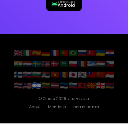
בטא פרטית ל-
Android
🇬🇧
🇮🇹
🇪🇸
🇩🇪
🇫🇷
🇵🇹
🇧🇷
🇷🇺
🇹🇷
🇺🇦
🇭🇷
🇮🇳
🇳🇱
🇸🇪
🇳🇴
🇩🇰
🇸🇦
🇵🇱
🇷🇴
🇬🇷
🇭🇺
🇨🇿
🇫🇮
🇸🇰
🇧🇬
🇷🇸
🇻🇳
🇦🇩
🇯🇵
🇰🇷
🇹🇼
🇨🇳
🇮🇩
🇹🇭
🇲🇾
🇮🇱
🇱🇹
🇱🇻
🇪🇪
🇸🇮
🇦🇱
🇲🇰
🇬🇪
🇦🇲
© Omera 2026. נבנה באהבה.
מדיניות פרטיות
·
Mentions
·
About