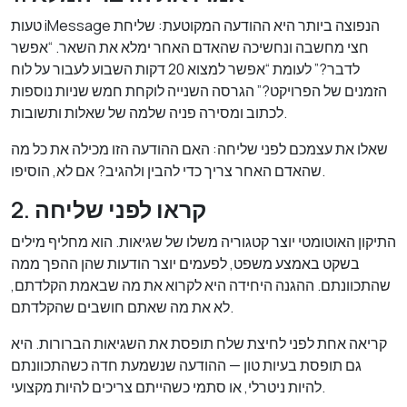
טעות iMessage הנפוצה ביותר היא ההודעה המקוטעת: שליחת
חצי מחשבה ונחשיכה שהאדם האחר ימלא את השאר. “אפשר
לדבר?” לעומת “אפשר למצוא 20 דקות השבוע לעבור על לוח
הזמנים של הפרויקט?” הגרסה השנייה לוקחת חמש שניות נוספות
לכתוב ומסירה פניה שלמה של שאלות ותשובות.
שאלו את עצמכם לפני שליחה: האם ההודעה הזו מכילה את כל מה
שהאדם האחר צריך כדי להבין ולהגיב? אם לא, הוסיפו.
2. קראו לפני שליחה
התיקון האוטומטי יוצר קטגוריה משלו של שגיאות. הוא מחליף מילים
בשקט באמצע משפט, לפעמים יוצר הודעות שהן ההפך ממה
שהתכוונתם. ההגנה היחידה היא לקרוא את מה שבאמת הקלדתם,
לא את מה שאתם חושבים שהקלדתם.
קריאה אחת לפני לחיצת שלח תופסת את השגיאות הברורות. היא
גם תופסת בעיות טון — ההודעה שנשמעת חדה כשהתכוונתם
להיות ניטרלי, או סתמי כשהייתם צריכים להיות מקצועי.