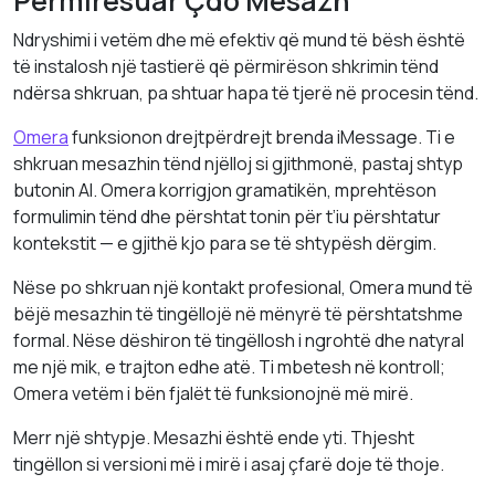
Përmirësuar Çdo Mesazh
Ndryshimi i vetëm dhe më efektiv që mund të bësh është
të instalosh një tastierë që përmirëson shkrimin tënd
ndërsa shkruan, pa shtuar hapa të tjerë në procesin tënd.
Omera
funksionon drejtpërdrejt brenda iMessage. Ti e
shkruan mesazhin tënd njëlloj si gjithmonë, pastaj shtyp
butonin AI. Omera korrigjon gramatikën, mprehtëson
formulimin tënd dhe përshtat tonin për t’iu përshtatur
kontekstit — e gjithë kjo para se të shtypësh dërgim.
Nëse po shkruan një kontakt profesional, Omera mund të
bëjë mesazhin të tingëllojë në mënyrë të përshtatshme
formal. Nëse dëshiron të tingëllosh i ngrohtë dhe natyral
me një mik, e trajton edhe atë. Ti mbetesh në kontroll;
Omera vetëm i bën fjalët të funksionojnë më mirë.
Merr një shtypje. Mesazhi është ende yti. Thjesht
tingëllon si versioni më i mirë i asaj çfarë doje të thoje.