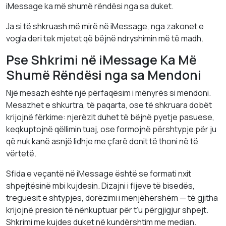
iMessage ka më shumë rëndësi nga sa duket.
Ja si të shkruash më mirë në iMessage, nga zakonet e
vogla deri tek mjetet që bëjnë ndryshimin më të madh.
Pse Shkrimi në iMessage Ka Më
Shumë Rëndësi nga sa Mendoni
Një mesazh është një përfaqësim i mënyrës si mendoni.
Mesazhet e shkurtra, të paqarta, ose të shkruara dobët
krijojnë fërkime: njerëzit duhet të bëjnë pyetje pasuese,
keqkuptojnë qëllimin tuaj, ose formojnë përshtypje për ju
që nuk kanë asnjë lidhje me çfarë donit të thoni në të
vërtetë.
Sfida e veçantë në iMessage është se formati nxit
shpejtësinë mbi kujdesin. Dizajni i fijeve të bisedës,
treguesit e shtypjes, dorëzimi i menjëhershëm — të gjitha
krijojnë presion të nënkuptuar për t’u përgjigjur shpejt.
Shkrimi me kujdes duket në kundërshtim me median.