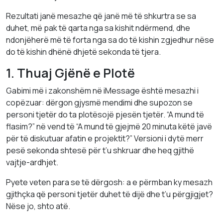
Rezultati janë mesazhe që janë më të shkurtra se sa
duhet, më pak të qarta nga sa kishit ndërmend, dhe
ndonjëherë më të forta nga sa do të kishin zgjedhur nëse
do të kishin dhënë dhjetë sekonda të tjera.
1. Thuaj Gjënë e Plotë
Gabimi më i zakonshëm në iMessage është mesazhi i
copëzuar: dërgon gjysmë mendimi dhe supozon se
personi tjetër do ta plotësojë pjesën tjetër. “A mund të
flasim?” në vend të “A mund të gjejmë 20 minuta këtë javë
për të diskutuar afatin e projektit?” Versioni i dytë merr
pesë sekonda shtesë për t’u shkruar dhe heq gjithë
vajtje-ardhjet.
Pyete veten para se të dërgosh: a e përmban ky mesazh
gjithçka që personi tjetër duhet të dijë dhe t’u përgjigjet?
Nëse jo, shto atë.