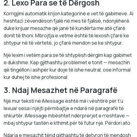
2. Lexo Para se të Dërgosh
Korrigjimi automatik krijon kategorinë e vet të gabimeve. Ai
heshtazi zëvendëson fjalë në mes të fjalisë, ndonjëherë
duke krijuar mesazhe që janë të kundërta me atë çfarë
donit të thoni. Mbrojtja e vetme është të lexosh çfarë ke
shtypur në të vërtetë, jo çfarë mendon se ke shtypur.
Një lexim i vetëm para se të shtypësh dërgim kap gabimet
e dukshme. Kap gjithashtu problemet e tonit — mesazhin
që tingëllon i ashpër kur doje të ishe neutral, ose informal
kur duhej të ishe profesional.
3. Ndaj Mesazhet në Paragrafë
Një mur teksti në iMessage është më i vështirë për t’u
lexuar sesa i njëjti përmbajtje e ndarë në paragrafë të
shkurtër. iMessage mbështet ndërprerjet e rreshtave —
mbaj shtypur tastën e kthimit për të futur një. Përdori ato.
Ndarja e mesazhit tënd gjithashtu të detyron të mendosh