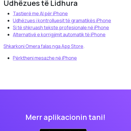
Udhëzues të Lidhura
Tastierë me AI për iPhone
Udhëzues i kontrolluesit të gramatikës iPhone
Si të shkruash tekste profesionale në iPhone
Alternativë e korrigjimit automatik të iPhone
Shkarkoni Omera falas nga App Store
.
Përktheni mesazhe në iPhone
Merr aplikacionin tani!