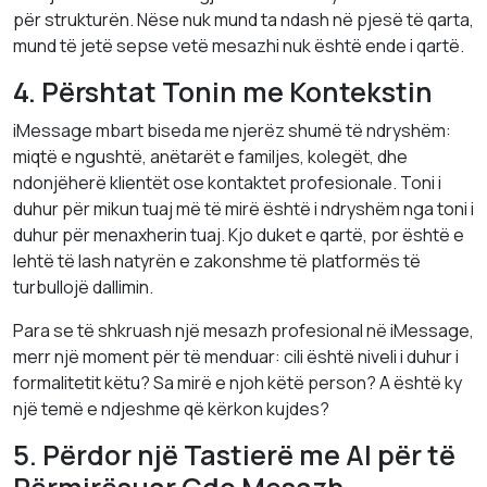
për strukturën. Nëse nuk mund ta ndash në pjesë të qarta,
mund të jetë sepse vetë mesazhi nuk është ende i qartë.
4. Përshtat Tonin me Kontekstin
iMessage mbart biseda me njerëz shumë të ndryshëm:
miqtë e ngushtë, anëtarët e familjes, kolegët, dhe
ndonjëherë klientët ose kontaktet profesionale. Toni i
duhur për mikun tuaj më të mirë është i ndryshëm nga toni i
duhur për menaxherin tuaj. Kjo duket e qartë, por është e
lehtë të lash natyrën e zakonshme të platformës të
turbullojë dallimin.
Para se të shkruash një mesazh profesional në iMessage,
merr një moment për të menduar: cili është niveli i duhur i
formalitetit këtu? Sa mirë e njoh këtë person? A është ky
një temë e ndjeshme që kërkon kujdes?
5. Përdor një Tastierë me AI për të