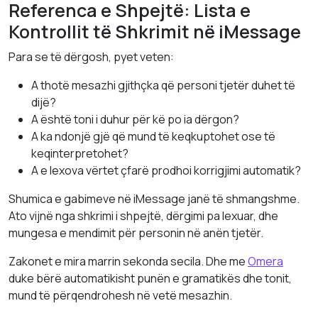
Referenca e Shpejtë: Lista e
Kontrollit të Shkrimit në iMessage
Para se të dërgosh, pyet veten:
A thotë mesazhi gjithçka që personi tjetër duhet të
dijë?
A është toni i duhur për kë po ia dërgon?
A ka ndonjë gjë që mund të keqkuptohet ose të
keqinterpretohet?
A e lexova vërtet çfarë prodhoi korrigjimi automatik?
Shumica e gabimeve në iMessage janë të shmangshme.
Ato vijnë nga shkrimi i shpejtë, dërgimi pa lexuar, dhe
mungesa e mendimit për personin në anën tjetër.
Zakonet e mira marrin sekonda secila. Dhe me
Omera
duke bërë automatikisht punën e gramatikës dhe tonit,
mund të përqendrohesh në vetë mesazhin.