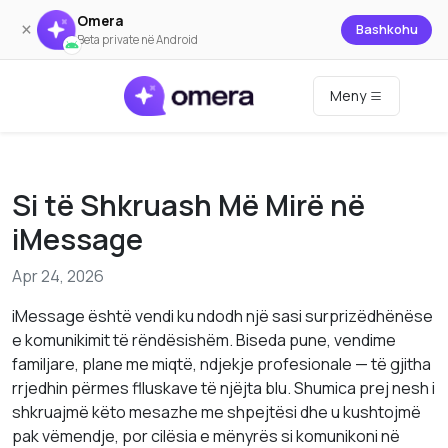
Omera
×
Bashkohu
Beta private në Android
Meny
Si të Shkruash Më Mirë në
iMessage
Apr 24, 2026
iMessage është vendi ku ndodh një sasi surprizëdhënëse
e komunikimit të rëndësishëm. Biseda pune, vendime
familjare, plane me miqtë, ndjekje profesionale — të gjitha
rrjedhin përmes flluskave të njëjta blu. Shumica prej nesh i
shkruajmë këto mesazhe me shpejtësi dhe u kushtojmë
pak vëmendje, por cilësia e mënyrës si komunikoni në