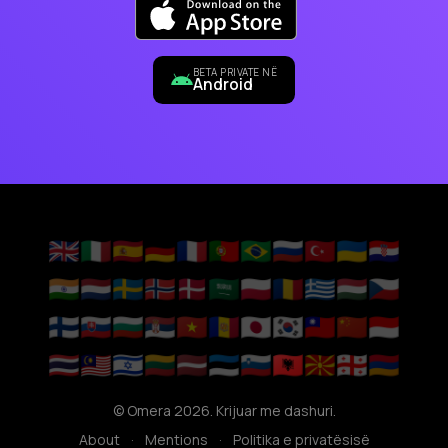
BETA PRIVATE NË
Android
🇬🇧
🇮🇹
🇪🇸
🇩🇪
🇫🇷
🇵🇹
🇧🇷
🇷🇺
🇹🇷
🇺🇦
🇭🇷
🇮🇳
🇳🇱
🇸🇪
🇳🇴
🇩🇰
🇸🇦
🇵🇱
🇷🇴
🇬🇷
🇭🇺
🇨🇿
🇫🇮
🇸🇰
🇧🇬
🇷🇸
🇻🇳
🇦🇩
🇯🇵
🇰🇷
🇹🇼
🇨🇳
🇮🇩
🇹🇭
🇲🇾
🇮🇱
🇱🇹
🇱🇻
🇪🇪
🇸🇮
🇦🇱
🇲🇰
🇬🇪
🇦🇲
© Omera 2026. Krijuar me dashuri.
About
·
Mentions
·
Politika e privatësisë