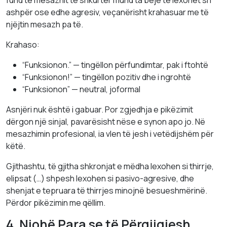
fund të mesazhit të shkurtër mund ta bëjë të lexohet si i
ashpër ose edhe agresiv, veçanërisht krahasuar me të
njëjtin mesazh pa të.
Krahaso:
“Funksionon.” — tingëllon përfundimtar, pak i ftohtë
“Funksionon!” — tingëllon pozitiv dhe i ngrohtë
“Funksionon” — neutral, joformal
Asnjëri nuk është i gabuar. Por zgjedhja e pikëzimit
dërgon një sinjal, pavarësisht nëse e synon apo jo. Në
mesazhimin profesional, ia vlen të jesh i vetëdijshëm për
këtë.
Gjithashtu, të gjitha shkronjat e mëdha lexohen si thirrje,
elipsat (…) shpesh lexohen si pasivo-agresive, dhe
shenjat e tepruara të thirrjes minojnë besueshmërinë.
Përdor pikëzimin me qëllim.
4. Njohë Para se të Përgjigjesh