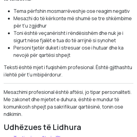
Tema përfshin mosmarrëveshje ose reagim negativ
Mesazhi do të kërkonte më shumë se tre shkëmbime
për t’u zgjidhur
Toni është veçanërisht i rëndësishëm dhe nuk je i
sigurt nëse fjalët e tua do të arrijnë si synohet
Personi tjetër duket i stresuar ose i hutuar dhe ka
nevojë për qartësi shpejt
Teksti është mjet i fuqishëm profesional. Është gjithashtu
i lehtë për t’u mbipërdorur.
Mesazhimi profesional është aftësi, jo tipar personaliteti.
Me zakonet dhe mjetet e duhura, është e mundur të
komunikosh shpejt pa sakrifikuar qartësinë, tonin ose
ndikimin.
Udhëzues të Lidhura