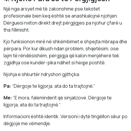
Një nga arsyet më të zakonshme pse tekstet
profesionale bien keq është se anashkalojnë njohjen.
Dërguesi nxiton direkt drejt përgjigjes pa njohur çfarë u
tha fillimisht.
Kjo funksionon mirë në shkëmbimet e shpejta mbrapa dhe
përpara. Por kur dikush ndan problem, shqetësim, ose
lajm të rëndësishëm, përgjigja që kalon menjëherë tek
zgjidhja ose kundër-pika ndihet si heqje poshtë.
Njohja e shkurtër ndryshon gjithçka:
Pa:
“Dërgoje te ligjorja, ata do ta trajtojnë.”
Me:
“E mora, faleminderit që sinjalizove. Dërgoje te
ligjorja, ata do ta trajtojnë.”
Informacioni është identik. Versioni i dytë tingëllon sikur po
dëgjoje me vëmendje.