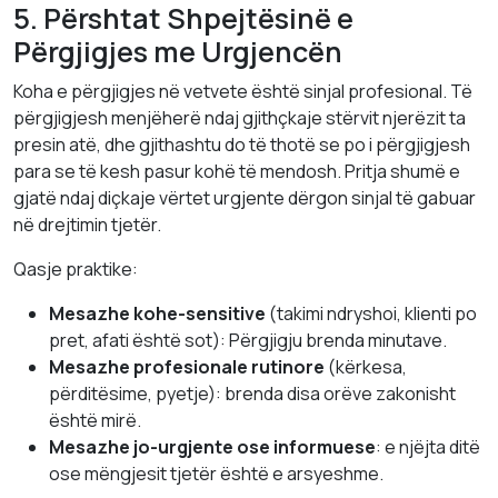
5. Përshtat Shpejtësinë e
Përgjigjes me Urgjencën
Koha e përgjigjes në vetvete është sinjal profesional. Të
përgjigjesh menjëherë ndaj gjithçkaje stërvit njerëzit ta
presin atë, dhe gjithashtu do të thotë se po i përgjigjesh
para se të kesh pasur kohë të mendosh. Pritja shumë e
gjatë ndaj diçkaje vërtet urgjente dërgon sinjal të gabuar
në drejtimin tjetër.
Qasje praktike:
Mesazhe kohe-sensitive
(takimi ndryshoi, klienti po
pret, afati është sot): Pёrgjigju brenda minutave.
Mesazhe profesionale rutinore
(kërkesa,
përditësime, pyetje): brenda disa orëve zakonisht
është mirë.
Mesazhe jo-urgjente ose informuese
: e njëjta ditë
ose mëngjesit tjetër është e arsyeshme.