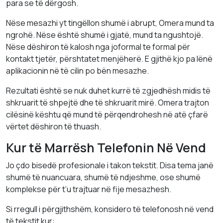
para se të dërgosh.
Nëse mesazhi yt tingëllon shumë i abrupt, Omera mund ta
ngrohë. Nëse është shumë i gjatë, mund ta ngushtojë.
Nëse dëshiron të kalosh nga joformal te formal për
kontakt tjetër, përshtatet menjëherë. E gjithë kjo pa lënë
aplikacionin në të cilin po bën mesazhe.
Rezultati është se nuk duhet kurrë të zgjedhësh midis të
shkruarit të shpejtë dhe të shkruarit mirë. Omera trajton
cilësinë kështu që mund të përqendrohesh në atë çfarë
vërtet dëshiron të thuash.
Kur të Marrësh Telefonin Në Vend
Jo çdo bisedë profesionale i takon tekstit. Disa tema janë
shumë të nuancuara, shumë të ndjeshme, ose shumë
komplekse për t’u trajtuar në fije mesazhesh.
Si rregull i përgjithshëm, konsidero të telefonosh në vend
të tekstit kur: