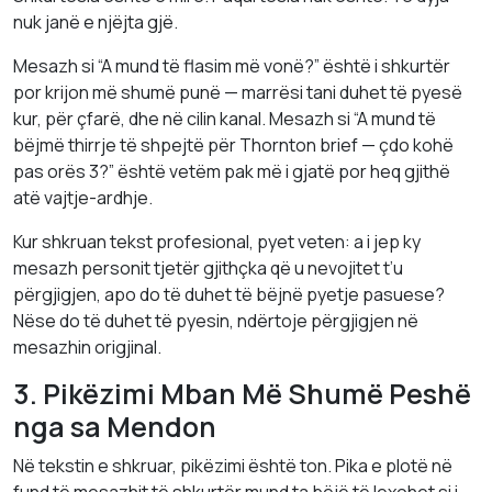
nuk janë e njëjta gjë.
Mesazh si “A mund të flasim më vonë?” është i shkurtër
por krijon më shumë punë — marrësi tani duhet të pyesë
kur, për çfarë, dhe në cilin kanal. Mesazh si “A mund të
bëjmë thirrje të shpejtë për Thornton brief — çdo kohë
pas orës 3?” është vetëm pak më i gjatë por heq gjithë
atë vajtje-ardhje.
Kur shkruan tekst profesional, pyet veten: a i jep ky
mesazh personit tjetër gjithçka që u nevojitet t’u
përgjigjen, apo do të duhet të bëjnë pyetje pasuese?
Nëse do të duhet të pyesin, ndërtoje përgjigjen në
mesazhin origjinal.
3. Pikëzimi Mban Më Shumë Peshë
nga sa Mendon
Në tekstin e shkruar, pikëzimi është ton. Pika e plotë në