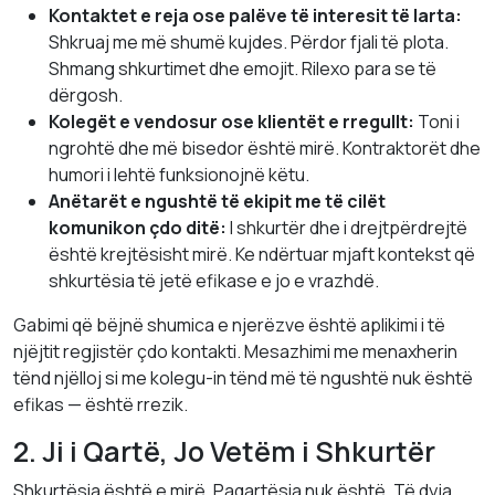
Kontaktet e reja ose palëve të interesit të larta:
Shkruaj me më shumë kujdes. Përdor fjali të plota.
Shmang shkurtimet dhe emojit. Rilexo para se të
dërgosh.
Kolegët e vendosur ose klientët e rregullt:
Toni i
ngrohtë dhe më bisedor është mirë. Kontraktorët dhe
humori i lehtë funksionojnë këtu.
Anëtarët e ngushtë të ekipit me të cilët
komunikon çdo ditë:
I shkurtër dhe i drejtpërdrejtë
është krejtësisht mirë. Ke ndërtuar mjaft kontekst që
shkurtësia të jetë efikase e jo e vrazhdë.
Gabimi që bëjnë shumica e njerëzve është aplikimi i të
njëjtit regjistër çdo kontakti. Mesazhimi me menaxherin
tënd njëlloj si me kolegu-in tënd më të ngushtë nuk është
efikas — është rrezik.
2. Ji i Qartë, Jo Vetëm i Shkurtër
Shkurtësia është e mirë. Paqartësia nuk është. Të dyja