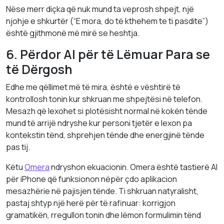
Nëse merr diçka që nuk mund ta veprosh shpejt, një
njohje e shkurtër (“E mora, do të kthehem te ti pasdite”)
është gjithmonë më mirë se heshtja.
6. Përdor AI për të Lëmuar Para se
të Dërgosh
Edhe me qëllimet më të mira, është e vështirë të
kontrollosh tonin kur shkruan me shpejtësi në telefon.
Mesazh që lexohet si plotësisht normal në kokën tënde
mund të arrijë ndryshe kur personi tjetër e lexon pa
kontekstin tënd, shprehjen tënde dhe energjinë tënde
pas tij.
Këtu
Omera
ndryshon ekuacionin. Omera është tastierë AI
për iPhone që funksionon nëpër çdo aplikacion
mesazhërie në pajisjen tënde. Ti shkruan natyralisht,
pastaj shtyp një herë për të rafinuar: korrigjon
gramatikën, rregullon tonin dhe lëmon formulimin tënd