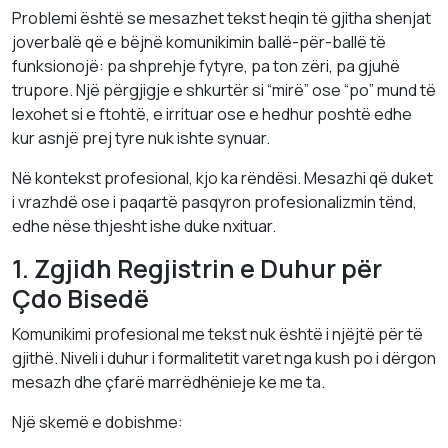
Problemi është se mesazhet tekst heqin të gjitha shenjat
joverbalë që e bëjnë komunikimin ballë-për-ballë të
funksionojë: pa shprehje fytyre, pa ton zëri, pa gjuhë
trupore. Një përgjigje e shkurtër si “mirë” ose “po” mund të
lexohet si e ftohtë, e irrituar ose e hedhur poshtë edhe
kur asnjë prej tyre nuk ishte synuar.
Në kontekst profesional, kjo ka rëndësi. Mesazhi që duket
i vrazhdë ose i paqartë pasqyron profesionalizmin tënd,
edhe nëse thjesht ishe duke nxituar.
1. Zgjidh Regjistrin e Duhur për
Çdo Bisedë
Komunikimi profesional me tekst nuk është i njëjtë për të
gjithë. Niveli i duhur i formalitetit varet nga kush po i dërgon
mesazh dhe çfarë marrëdhënieje ke me ta.
Një skemë e dobishme: