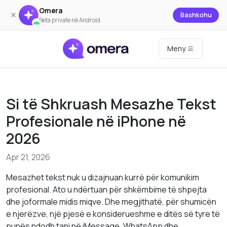
Omera
×
Bashkohu
Beta private në Android
Meny
Si të Shkruash Mesazhe Tekst
Profesionale në iPhone në
2026
Apr 21, 2026
Mesazhet tekst nuk u dizajnuan kurrë për komunikim
profesional. Ato u ndërtuan për shkëmbime të shpejta
dhe joformale midis miqve. Dhe megjithatë, për shumicën
e njerëzve, një pjesë e konsiderueshme e ditës së tyre të
punës ndodh tani në iMessage, WhatsApp dhe