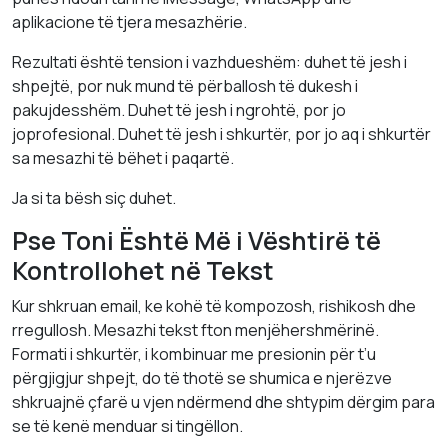
aplikacione të tjera mesazhërie.
Rezultati është tension i vazhdueshëm: duhet të jesh i
shpejtë, por nuk mund të përballosh të dukesh i
pakujdesshëm. Duhet të jesh i ngrohtë, por jo
joprofesional. Duhet të jesh i shkurtër, por jo aq i shkurtër
sa mesazhi të bëhet i paqartë.
Ja si ta bësh siç duhet.
Pse Toni Është Më i Vështirë të
Kontrollohet në Tekst
Kur shkruan email, ke kohë të kompozosh, rishikosh dhe
rregullosh. Mesazhi tekst fton menjëhershmërinë.
Formati i shkurtër, i kombinuar me presionin për t’u
përgjigjur shpejt, do të thotë se shumica e njerëzve
shkruajnë çfarë u vjen ndërmend dhe shtypim dërgim para
se të kenë menduar si tingëllon.