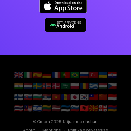
BETA PRIVATE NË
Android
🇬🇧
🇮🇹
🇪🇸
🇩🇪
🇫🇷
🇵🇹
🇧🇷
🇷🇺
🇹🇷
🇺🇦
🇭🇷
🇮🇳
🇳🇱
🇸🇪
🇳🇴
🇩🇰
🇸🇦
🇵🇱
🇷🇴
🇬🇷
🇭🇺
🇨🇿
🇫🇮
🇸🇰
🇧🇬
🇷🇸
🇻🇳
🇦🇩
🇯🇵
🇰🇷
🇹🇼
🇨🇳
🇮🇩
🇹🇭
🇲🇾
🇮🇱
🇱🇹
🇱🇻
🇪🇪
🇸🇮
🇦🇱
🇲🇰
🇬🇪
🇦🇲
© Omera 2026. Krijuar me dashuri.
About
·
Mentions
·
Politika e privatësisë