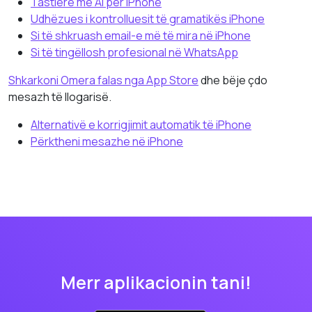
Tastierë me AI për iPhone
Udhëzues i kontrolluesit të gramatikës iPhone
Si të shkruash email-e më të mira në iPhone
Si të tingëllosh profesional në WhatsApp
Shkarkoni Omera falas nga App Store
dhe bëje çdo
mesazh të llogarisë.
Alternativë e korrigjimit automatik të iPhone
Përktheni mesazhe në iPhone
Merr aplikacionin tani!