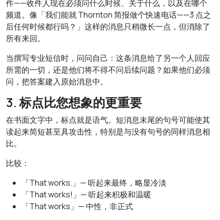
作——收件人现在必须问什么时候、关于什么，以及在哪个
频道。像「我们能就 Thornton 简报做个快速电话——3 点之
后任何时候都行吗？」这样的消息只稍微长一点，但消除了
所有来回。
当撰写专业短信时，问问自己：这条消息给了另一个人回应
所需的一切，还是他们将不得不问后续问题？如果他们必须
问，把答案建入原始消息中。
3. 标点比您想象的更重要
在书面文字中，标点就是语气。短消息末尾的句号可能使其
读起来简短甚至具攻击性，特别是与没有句号的同样消息相
比。
比较：
「That works.」— 听起来最终，略显冷淡
「That works!」— 听起来积极和温暖
「That works」— 中性，非正式