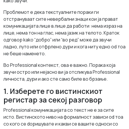
kako звучи.
Проблемот е дека текстуалните пораки ги
отстрануваат сите невербални знаци кои ја прават
комуникацијата лице в лице да работи: нема израз на
лице, нема тон на глас, нема јазик на телото. Краток
одговор kako “добро” или “во ред” може да звучи
ладно, луто или отфрлено дури и кога ниту едно od тоа
не беше наменето.
Во Professional контекст, ова е важно. Порака која
звучи остро или нејасно ви ја отсликува Professional
личноста, дури и ако сте само биле во брзање.
1. Изберете го вистинскиот
регистар за секој разговор
Professional комуникацијата со текст не е за сите
исто. Вистинското ниво на формалност зависи od тоа
со кого се dopишувате и какви се вашите односи со