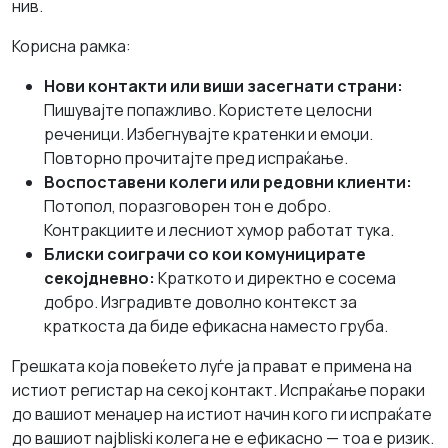
нив.
Корисна рамка:
Нови контакти или виши засегнати страни:
Пишувајте попажливо. Користете целосни
реченици. Избегнувајте кратенки и емоџи.
Повторно прочитајте пред испраќање.
Воспоставени колеги или редовни клиенти:
Потопол, поразговорен тон е добро.
Контракциите и лесниот хумор работат тука.
Блиски соиграчи со кои комуницирате
секојдневно:
Краткото и директно е сосема
добро. Изградивте доволно контекст за
краткоста да биде ефикасна наместо груба.
Грешката која повеќето луѓе ја прават е примена на
истиот регистар на секој контакт. Испраќање пораки
до вашиот менаџер на истиот начин кого ги испраќате
до вашиот najbliski колега не е ефикасно — тоа е ризик.