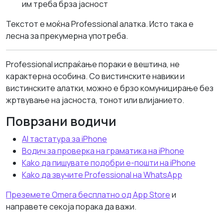
им треба брза јасност
Текстот е моќна Professional алатка. Исто така е
лесна за прекумерна употреба.
Professional испраќање пораки е вештина, не
карактерна особина. Со вистинските навики и
вистинските алатки, можно е брзо комуницирање без
жртвување на јасноста, тонот или влијанието.
Поврзани водичи
AI тастатура за iPhone
Водич за проверка на граматика на iPhone
Kako да пишувате подобри е-пошти на iPhone
Kako да звучите Professional на WhatsApp
Преземете Omera бесплатно од App Store
и
направете секоја порака да важи.