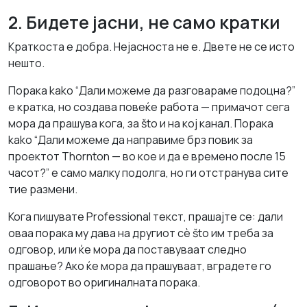
2. Бидете јасни, не само кратки
Краткоста е добра. Нејасноста не е. Двете не се исто
нешто.
Порака kako “Дали можеме да разговараме подоцна?”
е кратка, но создава повеќе работа — примачот сега
мора да прашува кога, за što и на кој канал. Порака
kako “Дали можеме да направиме брз повик за
проектот Thornton — во кое и да е времено после 15
часот?” е само малку подолга, но ги отстранува сите
тие размени.
Кога пишувате Professional текст, прашајте се: дали
оваа порака му дава на другиот сè što им треба за
одговор, или ќе мора да поставуваат следно
прашање? Ако ќе мора да прашуваат, вградете го
одговорот во оригиналната порака.