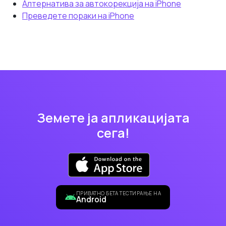
Алтернатива за автокорекција на iPhone
Преведете пораки на iPhone
Земете ја апликацијата
сега!
ПРИВАТНО БЕТА ТЕСТИРАЊЕ НА
Android