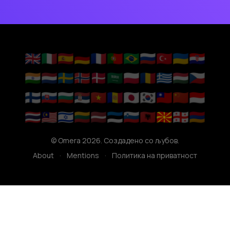
🇬🇧
🇮🇹
🇪🇸
🇩🇪
🇫🇷
🇵🇹
🇧🇷
🇷🇺
🇹🇷
🇺🇦
🇭🇷
🇮🇳
🇳🇱
🇸🇪
🇳🇴
🇩🇰
🇸🇦
🇵🇱
🇷🇴
🇬🇷
🇭🇺
🇨🇿
🇫🇮
🇸🇰
🇧🇬
🇷🇸
🇻🇳
🇦🇩
🇯🇵
🇰🇷
🇹🇼
🇨🇳
🇮🇩
🇹🇭
🇲🇾
🇮🇱
🇱🇹
🇱🇻
🇪🇪
🇸🇮
🇦🇱
🇲🇰
🇬🇪
🇦🇲
© Omera 2026. Создадено со љубов.
About
·
Mentions
·
Политика на приватност