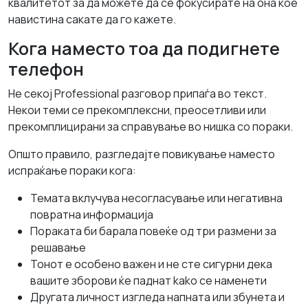
квалитетот за да можете да се фокусирате на она кое
навистина сакате да го кажете.
Кога наместо тоа да подигнете
телефон
Не секој Professional разговор припаѓа во текст.
Некои теми се прекомплексни, преосетливи или
прекомплицирани за справување во нишка со пораки.
Општо правило, разгледајте повикување наместо
испраќање пораки кога:
Темата вклучува несогласување или негативна
повратна информација
Пораката би барала повеќе од три размени за
решавање
Тонот е особено важен и не сте сигурни дека
вашите зборови ќе паднат kako се наменети
Другата личност изгледа напната или збунета и