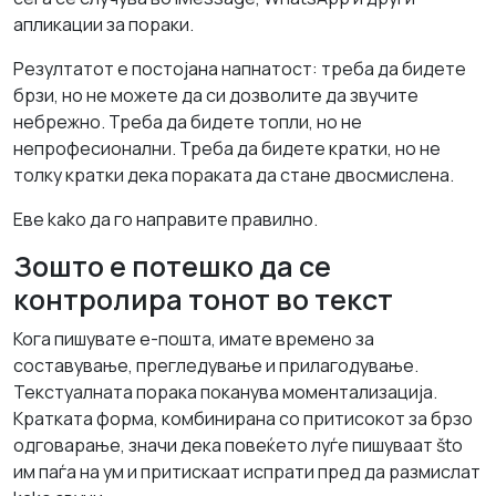
апликации за пораки.
Резултатот е постојана напнатост: треба да бидете
брзи, но не можете да си дозволите да звучите
небрежно. Треба да бидете топли, но не
непрофесионални. Треба да бидете кратки, но не
толку кратки дека пораката да стане двосмислена.
Еве kako да го направите правилно.
Зошто е потешко да се
контролира тонот во текст
Кога пишувате е-пошта, имате времено за
составување, прегледување и прилагодување.
Текстуалната порака поканува моментализација.
Кратката форма, комбинирана со притисокот за брзо
одговарање, значи дека повеќето луѓе пишуваат što
им паѓа на ум и притискаат испрати пред да размислат