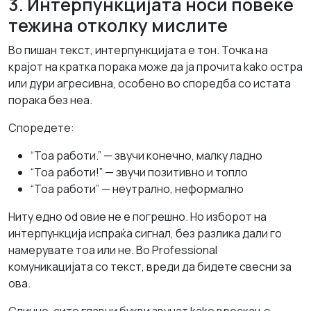
3. Интерпункцијата носи повеќе
тежина отколку мислите
Во пишан текст, интерпункцијата е тон. Точка на
крајот на кратка порака може да ја прочита kako остра
или дури агресивна, особено во споредба со истата
порака без неа.
Споредете:
“Тоа работи.” — звучи конечно, малку ладно
“Тоа работи!” — звучи позитивно и топло
“Тоа работи” — неутрално, неформално
Ниту едно od овие не е погрешно. Но изборот на
интерпункција испраќа сигнал, без разлика дали го
намерувате тоа или не. Во Professional
комуникацијата со текст, вреди да бидете свесни за
ова.