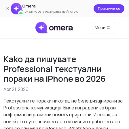
Omera
×
Приклучи се
Приватно бета тестирање на Android
Мени
Kako да пишувате
Professional текстуални
пораки на iPhone во 2026
Apr 21, 2026
Текстуалните пораки никогаш не биле дизајнирани за
Professional комуникација. Биле изградени за брзи,
неформални размени помеѓу пријатели. И сепак, за
повеќето луѓе, значаен дел od нивниот работен ден
сега се случува во iMessage, WhatsApp и други