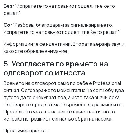
Без:
“Испратете го на правниот оддел, тие ќе го
решат.”
Со:
“Разбрав, благодарам за сигнализирањето.
Испратете го на правниот оддел, тие ќе го решат.”
Информациите се идентични. Втората верзија звучи
kako сте обрнале внимание.
5. Усогласете го времето на
одговорот со итноста
Времето на одговорот само по себе е Professional
сигнал. Одговарањето моментално на сè ги обучува
луѓето да го очекуваат тоа, а исто така значи дека
одговарате пред да имате времено да размислите.
Предолгото чекање на нешто навистина итно го
испраќа погрешниот сигнал во обратна насока.
Практичен пристап: