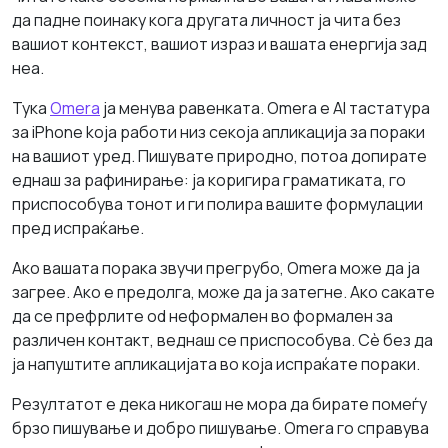
да падне поинаку кога другата личност ја чита без
вашиот контекст, вашиот израз и вашата енергија зад
неа.
Тука
Omera
ја менува равенката. Omera е AI тастатура
за iPhone koja работи низ секоја апликација за пораки
на вашиот уред. Пишувате природно, потоа допирате
еднаш за рафинирање: ја коригира граматиката, го
приспособува тонот и ги полира вашите формулации
пред испраќање.
Ако вашата порака звучи прегрубо, Omera може да ја
загрее. Ако е предолга, може да ја затегне. Ако сакате
да се префрлите od неформален во формален за
различен контакт, веднаш се приспособува. Сè без да
ја напуштите апликацијата во која испраќате пораки.
Резултатот е дека никогаш не мора да бирате помеѓу
брзо пишување и добро пишување. Omera го справува