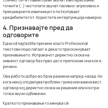
Слично, сите главни букви звучат kako врескање,
точките (…) честопати звучат пасивно-агресивно и
прекумерните извичници го поткопуваат
кредибилитетот. Користете интерпункција намерно.
4. Признавајте пред да
одговорите
Една od najčestite причини зошто Professional
текстови лошо паѓаат е дека го прескокнуваат
признавањето. Испраќачот директно скока на
нивниот одговор без прво да го препознае она кое е
речено.
Ова работи добро во брза размена напред-назад. Но
кога некој споделува проблем, грижа или важна вест,
одговор кој директно скока на решение или контра-
точка звучи одбивачки.
Краткото признавање го менува сè: