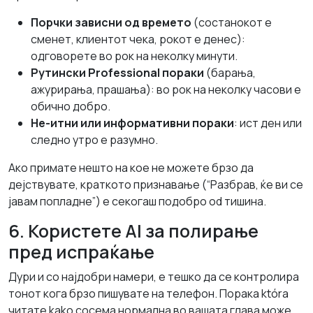
Порчки зависни од времето
(состанокот е
сменет, клиентот чека, рокот е денес):
одговорете во рок на неколку минути.
Рутински Professional пораки
(барања,
ажурирања, прашања): во рок на неколку часови е
обично добро.
Не-итни или информативни пораки
: ист ден или
следно утро е разумно.
Ако примате нешто на кое не можете брзо да
дејствувате, краткото признавање (“Разбрав, ќе ви се
јавам попладне”) е секогаш подобро od тишина.
6. Користете AI за полирање
пред испраќање
Дури и со најдобри намери, е тешко да се контролира
тонот кога брзо пишувате на телефон. Порака która
читате kako сосема нормална во вашата глава може