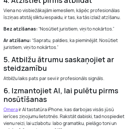
4. Atzīstiet pirms atbildat
Viena no visbiežākajām iemesliem, kāpēc profesionālas
īsziņas atstāj sliktu iespaidu, ir tas, ka tās izlaiž atzīšanu.
Bez atzīšanas:
“Nosūtiet juristiem, viņi to nokārtos.”
Ar atzīšanu:
“Sapratu, paldies, ka pieminējāt. Nosūtiet
juristiem, viņi to nokārtos.”
5. Atbilžu ātrumu saskaņojiet ar
steidzamību
Atbilžu laiks pats par sevi ir profesionāls signāls.
6. Izmantojiet AI, lai pulētu pirms
nosūtīšanas
Omera
ir AI tastatūra iPhone, kas darbojas visās jūsū
ierīces ziņojumu lietotnēs. Rakstāt dabiski, tad nospiediet
vienu reizi, lai uzlabotu: labo gramatiku, pielāgo toni un