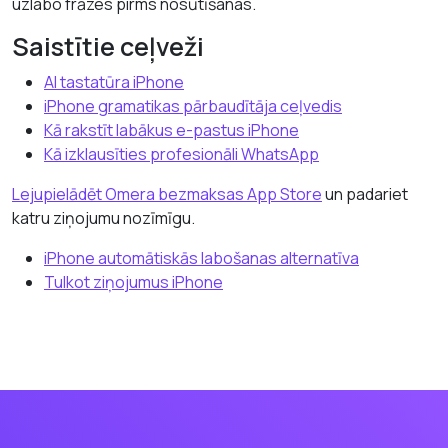
uzlabo frāzes pirms nosūtīšanas.
Saistītie ceļveži
AI tastatūra iPhone
iPhone gramatikas pārbaudītāja ceļvedis
Kā rakstīt labākus e-pastus iPhone
Kā izklausīties profesionāli WhatsApp
Lejupielādēt Omera bezmaksas App Store
un padariet
katru ziņojumu nozīmīgu.
iPhone automātiskās labošanas alternatīva
Tulkot ziņojumus iPhone