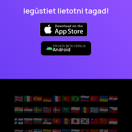
Iegūstiet lietotni tagad!
PRIVĀTA BETA VERSIJA
Android
🇬🇧
🇮🇹
🇪🇸
🇩🇪
🇫🇷
🇵🇹
🇧🇷
🇷🇺
🇹🇷
🇺🇦
🇭🇷
🇮🇳
🇳🇱
🇸🇪
🇳🇴
🇩🇰
🇸🇦
🇵🇱
🇷🇴
🇬🇷
🇭🇺
🇨🇿
🇫🇮
🇸🇰
🇧🇬
🇷🇸
🇻🇳
🇦🇩
🇯🇵
🇰🇷
🇹🇼
🇨🇳
🇮🇩