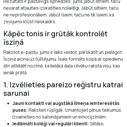
Rezultāts ir pastāvīgs spriedzes: jums jābūt ātriem, taču
nevarat atļauties izskatīties nolaidīgi. Jābūt siltiem, taču
ne neprofesionāliem. Jābūt īsiem, taču ne tik īsiem, ka
ziņojums kļūst neskaidrs.
Kāpēc tonis ir grūtāk kontrolēt
īsziņā
Rakstot e-pastu, jums ir laiks veidot, pārskatīt un pielāgot.
Īsziņa aicina uz tūlītējumu. Īsais formāts kopā ar spiedienu
ātri atbildēt nozīmē, ka lielākā daļa cilvēku raksta visu, kas
ienāk prātā.
1. Izvēlieties pareizo reģistru katrai
sarunai
Jauni kontakti vai augstākā līmeņa ieinteresētās
puses:
Rakstiet rūpīgāk. Izmantojiet pilnus teikumus.
Izvairieties no saīsinājumiem un emocijzīmēm.
Iedibināti kolēģi vai regulāri klienti:
Siltāks,