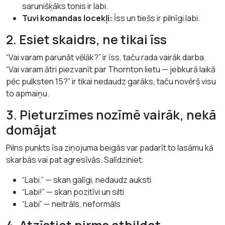
sarunišķāks tonis ir labi.
Tuvi komandas locekļi:
Īss un tiešs ir pilnīgi labi.
2. Esiet skaidrs, ne tikai īss
“Vai varam parunāt vēlāk?” ir īss, taču rada vairāk darba.
“Vai varam ātri piezvanīt par Thornton lietu — jebkurā laikā
pēc pulksten 15?” ir tikai nedaudz garāks, taču novērš visu
to apmaiņu.
3. Pieturzīmes nozīmē vairāk, nekā
domājat
Pilns punkts īsa ziņojuma beigās var padarīt to lasāmu kā
skarbās vai pat agresīvās. Salīdziniet:
“Labi.” — skan galīgi, nedaudz auksti
“Labi!” — skan pozitīvi un silti
“Labi” — neitrāls, neformāls