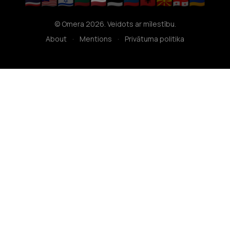
🇹🇭
🇲🇾
🇮🇱
🇱🇹
🇱🇻
🇪🇪
🇸🇮
🇦🇱
🇲🇰
🇬🇪
🇦🇲
© Omera 2026. Veidots ar mīlestību.
About
·
Mentions
·
Privātuma politika