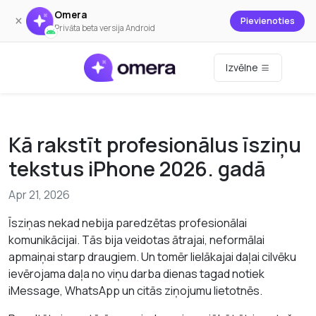
Omera
×
Pievienoties
Privāta beta versija Android
Izvēlne
Kā rakstīt profesionālus īsziņu
tekstus iPhone 2026. gadā
Apr 21, 2026
Īsziņas nekad nebija paredzētas profesionālai
komunikācijai. Tās bija veidotas ātrajai, neformālai
apmaiņai starp draugiem. Un tomēr lielākajai daļai cilvēku
ievērojama daļa no viņu darba dienas tagad notiek
iMessage, WhatsApp un citās ziņojumu lietotnēs.