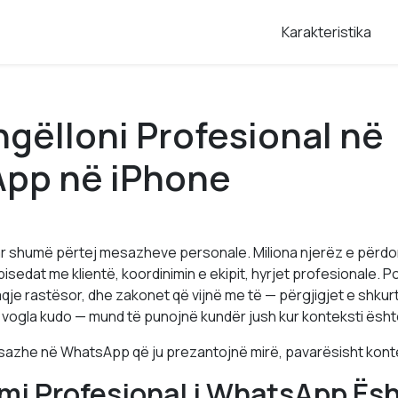
Karakteristika
ingëlloni Profesional në
pp në iPhone
 shumë përtej mesazheve personale. Miliona njerëz e përdor
isedat me klientë, koordinimin e ekipit, hyrjet profesionale. P
qje rastësor, dhe zakonet që vijnë me të — përgjigjet e shkur
 vogla kudo — mund të punojnë kundër jush kur konteksti ësht
esazhe në WhatsApp që ju prezantojnë mirë, pavarësisht konte
mi Profesional i WhatsApp Ësh