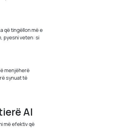
ka që tingëllon më e
 pyesni veten: si
 që menjëherë
arë synuat të
ierë AI
i më efektiv që