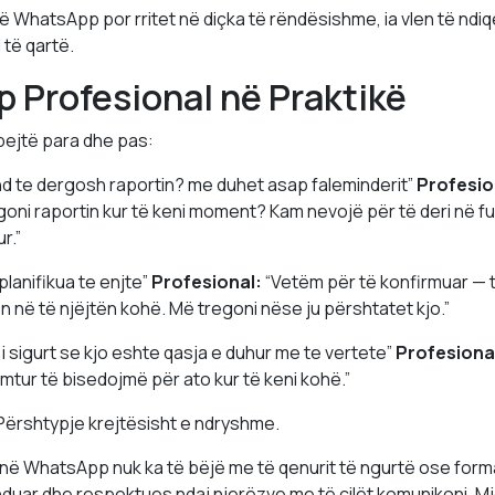
në WhatsApp por rritet në diçka të rëndësishme, ia vlen të ndiq
 të qartë.
Profesional në Praktikë
pejtë para dhe pas:
nd te dergosh raportin? me duhet asap faleminderit”
Profesio
goni raportin kur të keni moment? Kam nevojë për të deri në fu
r.”
iplanifikua te enjte”
Profesional:
“Vetëm për të konfirmuar — 
n në të njëjtën kohë. Më tregoni nëse ju përshtatet kjo.”
 i sigurt se kjo eshte qasja e duhur me te vertete”
Profesiona
umtur të bisedojmë për ato kur të keni kohë.”
. Përshtypje krejtësisht e ndryshme.
 në WhatsApp nuk ka të bëjë me të qenurit të ngurtë ose forma
menduar dhe respektues ndaj njerëzve me të cilët komunikoni. M