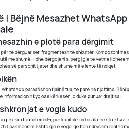
ë i Bëjnë Mesazhet WhatsApp
ale
esazhin e plotë para dërgimit
s për të dërguar seri fragmentesh të shkurtër. Kompozoni mes
utë më shumë — dhe dërgojeni si përgjigje të vetme koheren
hës së personit tjetër dhe shumë më e lehtë të ndiqet.
pikën
 WhatsApp paraafishon fjalinë tuaj të parë në njoftime. Bëni që
i me informacionin kyç ose kërkesën jo duke punuar drejt saj.
hkronjat e vogla kudo
pikësim formal email-i, por kapitalizimi bazik dhe struktura e f
hit pak mendim. Është gjë e vogël që bën ndryshim real në m