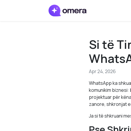
Si të T
WhatsA
Apr 24, 2026
WhatsApp ka shkuar
komunikim biznesi: b
projektuar për këna
zanore, shkronjat e
Ja si të shkruani m
Pse Shkri