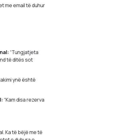
et me email të duhur
nal:
“Tungjatjeta
nd të ditës sot
takimi ynë është
l:
“Kam disa rezerva
l. Ka të bëjë me të
jetet e duhura e