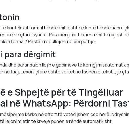
tonin
të kontekstit formal të shkrimit, është e lehtë të shkruani diç
sore se çfarë synuat. Para dërgimit të mesazhit të ndjeshëm,
takim formal? Pastaj rregullojeni në përputhje.
i para dërgimit
da dhe parandalon llojin e gabimeve të korrigjimit automatik
në tuaj. Lexoni çfarë është vërtet në fushën e tekstit, jo çf
 e Shpejtë për të Tingëlluar
al në WhatsApp: Përdorni Tast
 mësipërme kërkojnë effort të vetëdijshëm çdo herë. Ndryshim
të lejoni mjetin të kryejë punën e rëndë automatikisht.