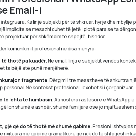
se Email-i
 integruara. Ka linjë subjekti për të shkruar, hyrje dhe mbyllje 
jë implicite se mesazhi duhet të jetë i plotë para se ta dërgo
të projektuar për shkëmbim të shpejtë, bisedor.
dër komunikimit profesional në disa mënyra:
o të thotë pa kuadër.
Në email, linja e subjektit vendos konte
uhet ta bëjë atë punë menjëherë.
inkurajon fragmente.
Dërgimi i tre mesazheve të shkurtra njër
personal. Në kontekst profesional, lexohet si i çorganizuar.
në të lehta të humbasin.
Atmosfera rastësore e WhatsApp e b
ingëllon shumë e ashpër, shumë familjare ose jo mjaftueshëm 
t, gjë që do të thotë më shumë gabime.
Presioni i shtypjes
 nxituara me gabime gramatikore që nuk do të shfaqeshin kur