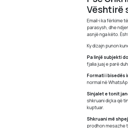
Vështirë 
Email-i ka fërkime të
parasysh, dhe ndjen
asnjë nga këto. Ësh
Ky dizajn punon kun
Pa linjë subjekti d
fjalia juaj e parë d
Formati i bisedës 
normal në WhatsApp 
Sinjalet e tonit ja
shkruani diçka që t
kuptuar.
Shkruani më shpej
prodhon mesazhe të