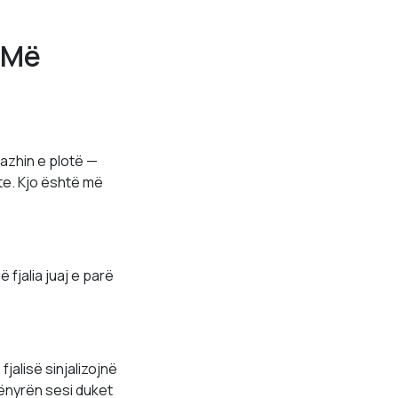
 Më
azhin e plotë —
te. Kjo është më
 fjalia juaj e parë
jalisë sinjalizojnë
ënyrën sesi duket