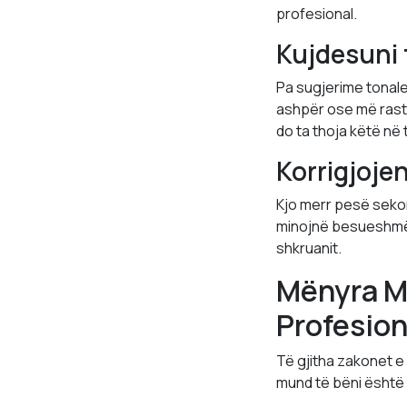
profesional.
Kujdesuni 
Pa sugjerime tonale 
ashpër ose më rastë
do ta thoja këtë në 
Korrigjojen
Kjo merr pesë sekon
minojnë besueshmëri
shkruanit.
Mënyra Më
Profesion
Të gjitha zakonet e
mund të bëni është 