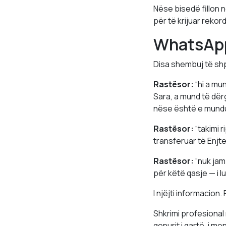
Nëse bisedë fillon 
për të krijuar rekord
WhatsApp 
Disa shembuj të sh
Rastësor:
“hi a mu
Sara, a mund të dër
nëse është e mundu
Rastësor:
“takimi r
transferuar të Enjte
Rastësor:
“nuk jam
për këtë qasje — i l
I njëjti informacion
Shkrimi profesional
qenurit i qartë, i 