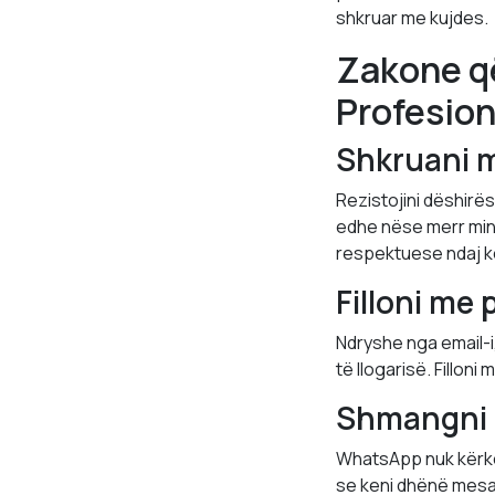
shkruar me kujdes.
Zakone q
Profesion
Shkruani m
Rezistojini dëshirë
edhe nëse merr min
respektuese ndaj ko
Filloni me 
Ndryshe nga email-i,
të llogarisë. Fillon
Shmangni s
WhatsApp nuk kërkon 
se keni dhënë mesaz