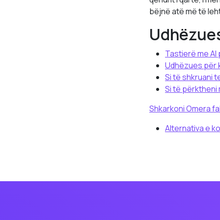
bëjnë atë më të leh
Udhëzues
Tastierë me AI
Udhëzues për k
Si të shkruani 
Si të përkthen
Shkarkoni Omera fa
Alternativa e k