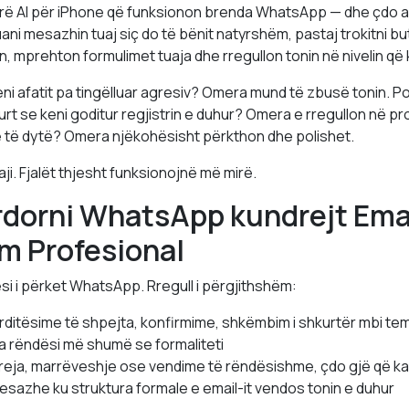
rë AI për iPhone që funksionon brenda WhatsApp — dhe çdo apl
uani mesazhin tuaj siç do të bënit natyrshëm, pastaj trokitni b
n, mprehton formulimet tuaja dhe rregullon tonin në nivelin që 
i afatit pa tingëlluar agresiv? Omera mund të zbusë tonin. Po 
igurt se keni goditur regjistrin e duhur? Omera e rregullon në pr
ë të dytë? Omera njëkohësisht përkthon dhe polishet.
ji. Fjalët thjesht funksionojnë më mirë.
rdorni WhatsApp kundrejt Emai
m Profesional
si i përket WhatsApp. Rregull i përgjithshëm:
ditësime të shpejta, konfirmime, shkëmbim i shkurtër mbi tem
a rëndësi më shumë se formaliteti
 reja, marrëveshje ose vendime të rëndësishme, çdo gjë që ka
esazhe ku struktura formale e email-it vendos tonin e duhur