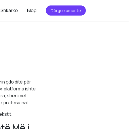
Shkarko
Blog
Dërgo komente
in çdo ditë për
or platforma ishte
tra, shënimet
ë profesional.
kstit.
të Më i