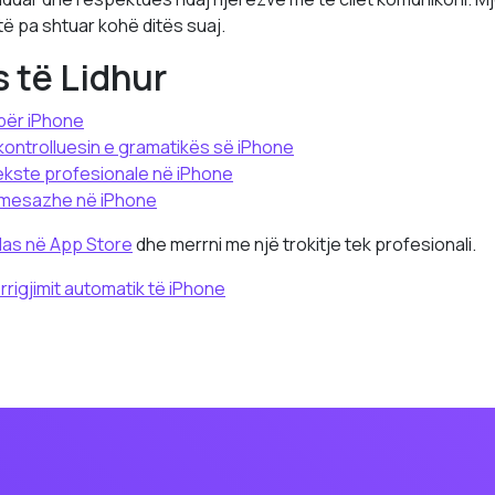
të pa shtuar kohë ditës suaj.
 të Lidhur
 për iPhone
ontrolluesin e gramatikës së iPhone
tekste profesionale në iPhone
i mesazhe në iPhone
las në App Store
dhe merrni me një trokitje tek profesionali.
orrigjimit automatik të iPhone