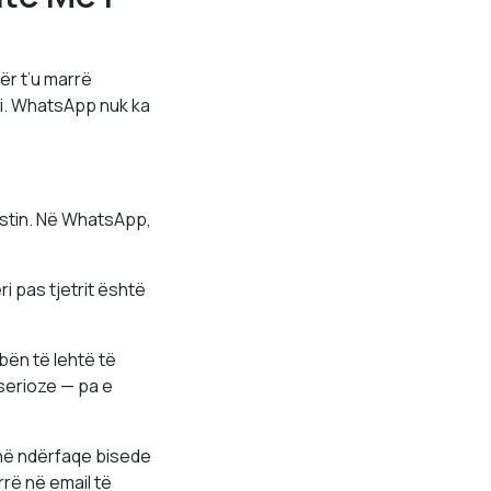
për t’u marrë
ni. WhatsApp nuk ka
kstin. Në WhatsApp,
i pas tjetrit është
ën të lehtë të
serioze — pa e
 në ndërfaqe bisede
rë në email të