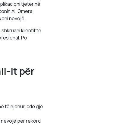
ikacioni tjetër në
utonin AI. Omera
keni nevojë.
shkruani klientit të
ofesional. Po
l-it për
ë të njohur, çdo gjë
 nevojë për rekord