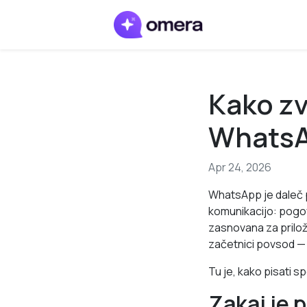
Kako zv
WhatsA
Apr 24, 2026
WhatsApp je daleč 
komunikacijo: pogovo
zasnovana za priložn
začetnici povsod — 
Tu je, kako pisati s
Zakaj je 