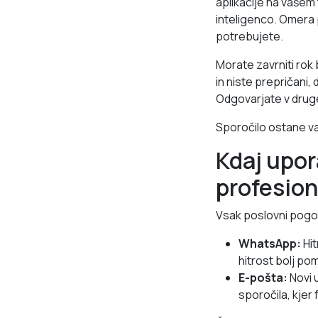
aplikacije na vašem
inteligenco. Omera p
potrebujete.
Morate zavrniti ro
in niste prepričani,
Odgovarjate v druge
Sporočilo ostane va
Kdaj upor
profesio
Vsak poslovni pogo
WhatsApp:
Hit
hitrost bolj p
E-pošta:
Novi u
sporočila, kjer