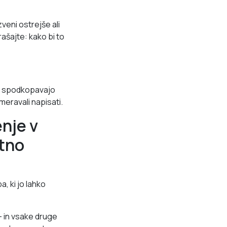
veni ostrejše ali
ašajte: kako bi to
oj spodkopavajo
meravali napisati.
enje v
tno
, ki jo lahko
— in vsake druge