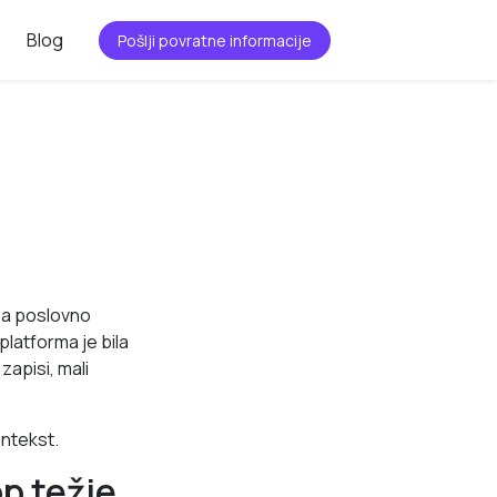
Blog
Pošlji povratne informacije
za poslovno
platforma je bila
zapisi, mali
ontekst.
p težje