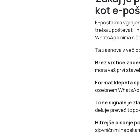
kot e-poš
E-pošta ima vgrajeno 
treba upoštevati, in
WhatsApp nima niče
Ta zasnova v več pog
Brez vrstice zade
mora vaš prvi stavek
Format klepeta s
osebnem WhatsApp. 
Tone signale je zl
deluje preveč topo
Hitrejše pisanje p
slovničnimi napakami,