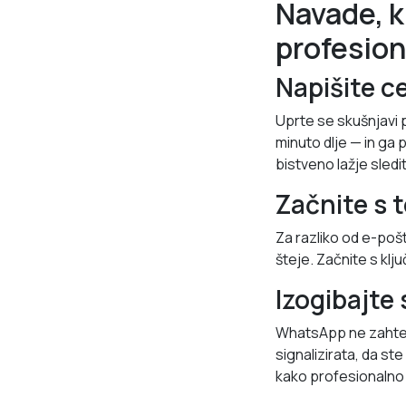
Navade, k
profesion
Napišite c
Uprte se skušnjavi p
minuto dlje — in ga 
bistveno lažje sledit
Začnite s 
Za razliko od e-poš
šteje. Začnite s kl
Izogibajte
WhatsApp ne zahteva
signalizirata, da st
kako profesionalno 