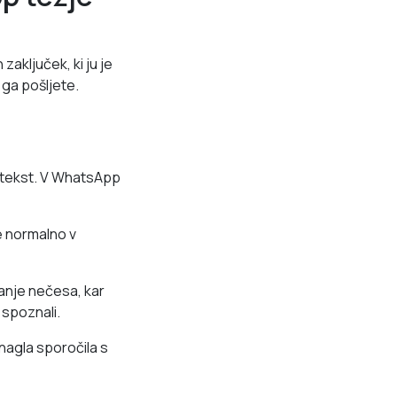
zaključek, ki ju je
 ga pošljete.
ntekst. V WhatsApp
e normalno v
nje nečesa, kar
spoznali.
nagla sporočila s