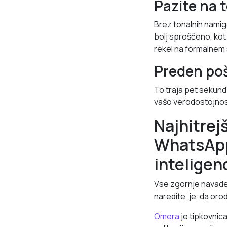
Pazite na 
Brez tonalnih namigo
bolj sproščeno, kot 
rekel na formalnem 
Preden poš
To traja pet sekund
vašo verodostojnost
Najhitrej
WhatsApp
inteligen
Vse zgornje navade 
naredite, je, da or
Omera
je tipkovnic