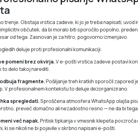
ta
trenje. Obstaja vrstica zadeve, ki jo je treba napisati, uvod in 
 implicitni občutek, da bi moralo biti sporočilo popolno, preden
sar od tega. Zasnovan je za hitro, pogovorno izmenjavo.
ledih deluje proti profesionalni komunikaciji:
ve pomeni brez okvirja.
V e-pošti vrstica zadeve postavi ko
 to delo takoj narediti.
podbuja fragmente.
Pošiljanje treh kratkih sporočil zapored j
V profesionalnem kontekstu to deluje dezorganizirano.
ahka spregledati.
Sproščena atmosfera WhatsApp olajša pisa
vrstno, preveč domačno ali nezadostno resno — ne da bi tega 
omeni več napak.
Pritisk tipkanja v vmesnik klepeta povzroča 
 ki se nikoli ne bi pojavile v skrbno napisani e-pošti.