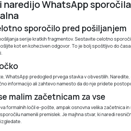
i naredijo WhatsApp sporočila
alna
elotno sporočilo pred pošiljanjem
ošiljanja serije kratkih fragmentov. Sestavite celotno sporoči
pošljite kot en koheziven odgovor. To je bolj spoštljivo do čas
i.
točko
te, WhatsApp predogled prvega stavka v obvestilih. Naredite, 
jučno informacijo ali zahtevo namesto da do nje pridete posto
 se malim začetnicam za vse
 formalnih ločil e-pošte, ampak osnovna velika začetnica in 
e sporočilu namenili premislek. Je majhna stvar, ki naredi resničn
izgledate.