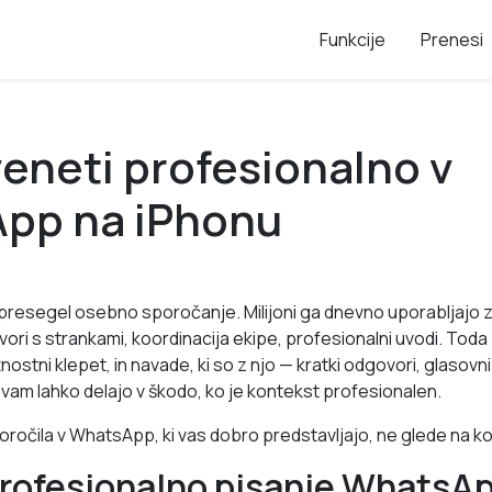
Funkcije
Prenesi
eneti profesionalno v
pp na iPhonu
presegel osebno sporočanje. Milijoni ga dnevno uporabljajo 
ri s strankami, koordinacija ekipe, profesionalni uvodi. Toda 
ostni klepet, in navade, ki so z njo — kratki odgovori, glasovni 
vam lahko delajo v škodo, ko je kontekst profesionalen.
poročila v WhatsApp, ki vas dobro predstavljajo, ne glede na k
profesionalno pisanje WhatsAp