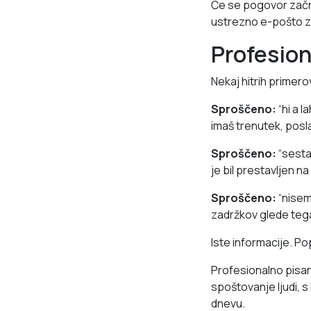
Če se pogovor začn
ustrezno e-pošto z
Profesion
Nekaj hitrih primero
Sproščeno:
“hi a l
imaš trenutek, pos
Sproščeno:
“sesta
je bil prestavljen na
Sproščeno:
“nisem 
zadržkov glede tega 
Iste informacije. P
Profesionalno pisanj
spoštovanje ljudi, 
dnevu.