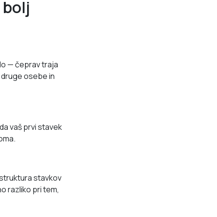
 bolj
lo — čeprav traja
a druge osebe in
da vaš prvi stavek
poma.
struktura stavkov
o razliko pri tem,