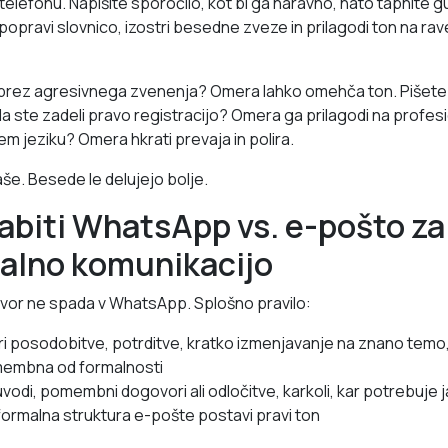
 telefonu. Napišite sporočilo, kot bi ga naravno, nato tapnite
opravi slovnico, izostri besedne zveze in prilagodi ton na rave
k brez agresivnega zvenenja? Omera lahko omehča ton. Pišet
 da ste zadeli pravo registracijo? Omera ga prilagodi na profes
m jeziku? Omera hkrati prevaja in polira.
še. Besede le delujejo bolje.
abiti WhatsApp vs. e-pošto za
nalno komunikacijo
vor ne spada v WhatsApp. Splošno pravilo:
ri posodobitve, potrditve, kratko izmenjavanje na znano temo, k
omembna od formalnosti
vodi, pomembni dogovori ali odločitve, karkoli, kar potrebuje j
 formalna struktura e-pošte postavi pravi ton