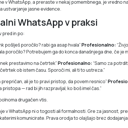
e v WhatsApp, a preraste v nekaj pomembnega, je vredno nad
a ustvarjanje jasne evidence.
alni WhatsApp v praksi
v pred in po:
ahk pošlješ poročilo? rabi ga asap hvala”
Profesionalno:
“Živjo
lala poročilo? Potrebujem ga do konca današnjega dne, če je 
nek prestavimo na četrtek”
Profesionalno:
“Samo za potrdi
 četrtek ob istem času. Sporoči mi, ali ti to ustreza.”
prepričan, ali je to pravi pristop, da povem resnico”
Profesio
pristopa — rad bi jih razpravljal, ko boš imel čas.”
opolnoma drugačen vtis.
e v WhatsApp ni o togosti ali formalnosti. Gre za jasnost, pre
s katerimi komunicirate. Prava orodja to olajšajo brez dodajan