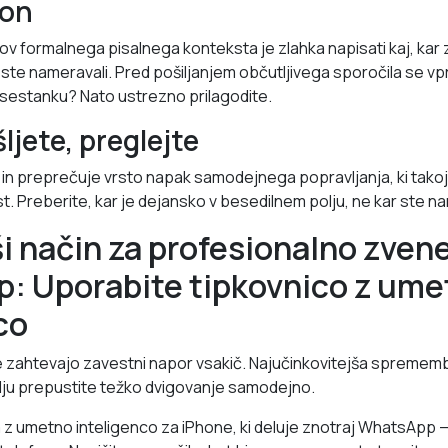
ton
v formalnega pisalnega konteksta je zlahka napisati kaj, kar z
ste nameravali. Pred pošiljanjem občutljivega sporočila se vpr
sestanku? Nato ustrezno prilagodite.
ljete, preglejte
 in preprečuje vrsto napak samodejnega popravljanja, ki tak
. Preberite, kar je dejansko v besedilnem polju, ne kar ste na
ši način za profesionalno zven
: Uporabite tipkovnico z ume
co
zahtevajo zavestni napor vsakič. Najučinkovitejša sprememba
odju prepustite težko dvigovanje samodejno.
a z umetno inteligenco za iPhone, ki deluje znotraj WhatsApp 