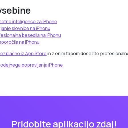
vsebine
metno inteligenco za iPhone
janje slovnice na iPhonu
fesionalna besedila na iPhonu
sporočila na iPhonu
ezplačno iz App Store
in z enim tapom dosežite profesionaln
modejnega popravljanja iPhone
Pridobite aplikacijo zdaj!