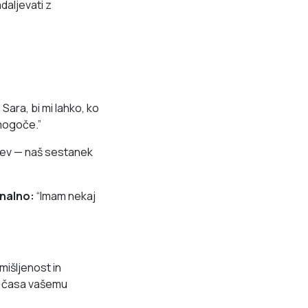
aljevati z
 Sara, bi mi lahko, ko
mogoče.”
tev — naš sestanek
nalno:
“Imam nekaj
mišljenost in
ja časa vašemu