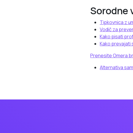
Sorodne 
Tipkovnica z u
Vodič za prever
Kako pisati pro
Kako prevajati 
Prenesite Omera br
Alternativa sa