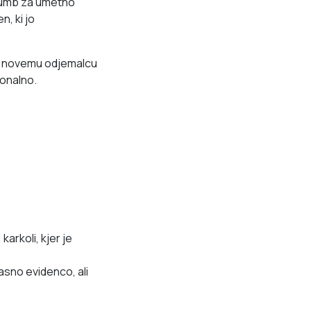
 gumb za umetno
n, ki jo
e novemu odjemalcu
ionalno.
arkoli, kjer je
asno evidenco, ali