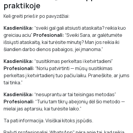
praktikoje
Keli greiti prieš ir po pavyzdžiai:
Kasdieniška:
“sveiki gal gali atsiusti ataskaita? reikia kuo
greiciau aciu”
Profesionali:
“Sveiki Sara, ar galėtumėte
išsiųsti ataskaitą, kai turėsite minutę? Man jos reikia iki
šiandien darbo dienos pabaigos, jei įmanoma.”
Kasdieniška:
“susitikimas perkeltas i ketvirtadieni”
Profesionali:
“Noriu patvirtinti — mūsų susitikimas
perkeltas į ketvirtadienį tuo pačiu laiku. Praneškite, ar jums
tai tinka.”
Kasdieniška:
“nesuprantu ar tai teisingas metodas”
Profesionali:
“Turiu tam tikrų abejonių dėl šio metodo —
mielai jas aptarsiu, kai turėsite laiko.”
Ta pati informacija. Visiškai kitoks įspūdis.
Rašyti profesionaliai „WhatsApp" nėra apie tai, kad reikia