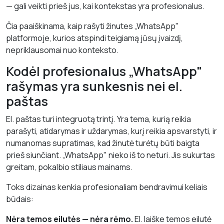
— gali veikti prieš jus, kai kontekstas yra profesionalus.
Čia paaiškinama, kaip rašyti žinutes „WhatsApp"
platformoje, kurios atspindi teigiamą jūsų įvaizdį,
nepriklausomai nuo konteksto.
Kodėl profesionalus „WhatsApp"
rašymas yra sunkesnis nei el.
paštas
El. paštas turi integruotą trintį. Yra tema, kurią reikia
parašyti, atidarymas ir uždarymas, kurį reikia apsvarstyti, ir
numanomas supratimas, kad žinutė turėtų būti baigta
prieš siunčiant. „WhatsApp" nieko iš to neturi. Jis sukurtas
greitam, pokalbio stiliaus mainams.
Toks dizainas kenkia profesionaliam bendravimui keliais
būdais:
Nėra temos eilutės — nėra rėmo.
El. laiške temos eilutė