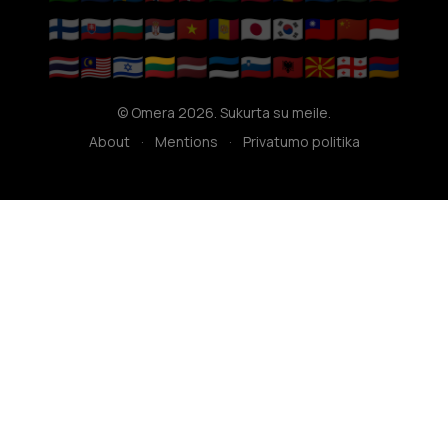
🇫🇮
🇸🇰
🇧🇬
🇷🇸
🇻🇳
🇦🇩
🇯🇵
🇰🇷
🇹🇼
🇨🇳
🇮🇩
🇹🇭
🇲🇾
🇮🇱
🇱🇹
🇱🇻
🇪🇪
🇸🇮
🇦🇱
🇲🇰
🇬🇪
🇦🇲
© Omera 2026. Sukurta su meile.
About
·
Mentions
·
Privatumo politika