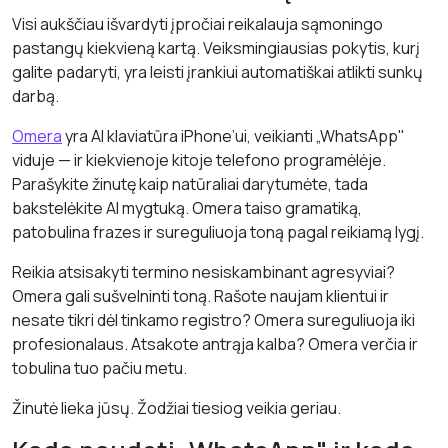
Visi aukščiau išvardyti įpročiai reikalauja sąmoningo
pastangų kiekvieną kartą. Veiksmingiausias pokytis, kurį
galite padaryti, yra leisti įrankiui automatiškai atlikti sunkų
darbą.
Omera
yra AI klaviatūra iPhone’ui, veikianti „WhatsApp"
viduje — ir kiekvienoje kitoje telefono programėlėje.
Parašykite žinutę kaip natūraliai darytumėte, tada
bakstelėkite AI mygtuką. Omera taiso gramatiką,
patobulina frazes ir sureguliuoja toną pagal reikiamą lygį.
Reikia atsisakyti termino nesiskambinant agresyviai?
Omera gali sušvelninti toną. Rašote naujam klientui ir
nesate tikri dėl tinkamo registro? Omera sureguliuoja iki
profesionalaus. Atsakote antrąja kalba? Omera verčia ir
tobulina tuo pačiu metu.
Žinutė lieka jūsų. Žodžiai tiesiog veikia geriau.