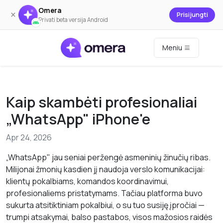
Omera
×
Prisijungti
Privati beta versija Android
Meniu
Kaip skambėti profesionaliai
„WhatsApp" iPhone'e
Apr 24, 2026
„WhatsApp" jau seniai peržengė asmeninių žinučių ribas.
Milijonai žmonių kasdien jį naudoja verslo komunikacijai:
klientų pokalbiams, komandos koordinavimui,
profesionaliems pristatymams. Tačiau platforma buvo
sukurta atsitiktiniam pokalbiui, o su tuo susiję įpročiai —
trumpi atsakymai, balso pastabos, visos mažosios raidės