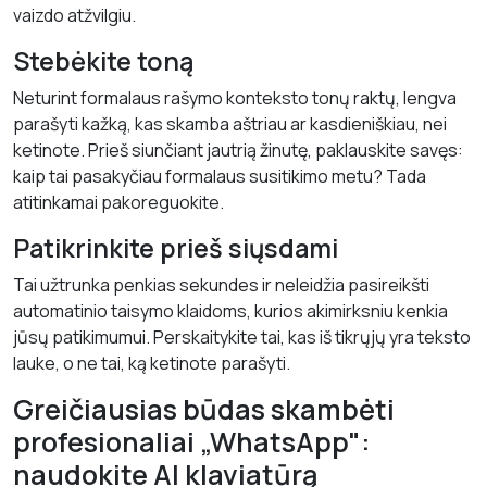
vaizdo atžvilgiu.
Stebėkite toną
Neturint formalaus rašymo konteksto tonų raktų, lengva
parašyti kažką, kas skamba aštriau ar kasdieniškiau, nei
ketinote. Prieš siunčiant jautrią žinutę, paklauskite savęs:
kaip tai pasakyčiau formalaus susitikimo metu? Tada
atitinkamai pakoreguokite.
Patikrinkite prieš siųsdami
Tai užtrunka penkias sekundes ir neleidžia pasireikšti
automatinio taisymo klaidoms, kurios akimirksniu kenkia
jūsų patikimumui. Perskaitykite tai, kas iš tikrųjų yra teksto
lauke, o ne tai, ką ketinote parašyti.
Greičiausias būdas skambėti
profesionaliai „WhatsApp":
naudokite AI klaviatūrą