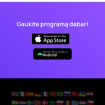
Gaukite programą dabar!
PRIVATI BETA VERSIJA
Android
🇬🇧
🇮🇹
🇪🇸
🇩🇪
🇫🇷
🇵🇹
🇧🇷
🇷🇺
🇹🇷
🇺🇦
🇭🇷
🇮🇳
🇳🇱
🇸🇪
🇳🇴
🇩🇰
🇸🇦
🇵🇱
🇷🇴
🇬🇷
🇭🇺
🇨🇿