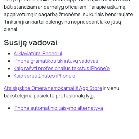
būti standžiam ar pernelyg oficialiam. Tai apie aiškumą,
apgalvotumą ir pagarbą žmonėms, su kuriais bendraujate.
Tinkami įrankiai tai palengvina nepridedant laiko jūsų
dienai.
Susiję vadovai
AI klaviatūra iPhone’ui
iPhone gramatikos tikrintuvų vadovas
Kaip rašyti profesionalius tekstus iPhone’e
Kaip versti žinutes iPhone’e
Atsisiųskite Omera nemokamai iš App Store
ir vienu
bakstelėjimu pasiekite profesionalų lygį.
iPhone automatinio taisymo alternatyva