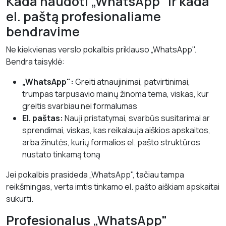
Kada naudoti „WhatsApp" ir kada
el. paštą profesionaliame
bendravime
Ne kiekvienas verslo pokalbis priklauso „WhatsApp".
Bendra taisyklė:
„WhatsApp":
Greiti atnaujinimai, patvirtinimai,
trumpas tarpusavio mainų žinoma tema, viskas, kur
greitis svarbiau nei formalumas
El. paštas:
Nauji pristatymai, svarbūs susitarimai ar
sprendimai, viskas, kas reikalauja aiškios apskaitos,
arba žinutės, kurių formalios el. pašto struktūros
nustato tinkamą toną
Jei pokalbis prasideda „WhatsApp", tačiau tampa
reikšmingas, verta imtis tinkamo el. pašto aiškiam apskaitai
sukurti.
Profesionalus „WhatsApp"