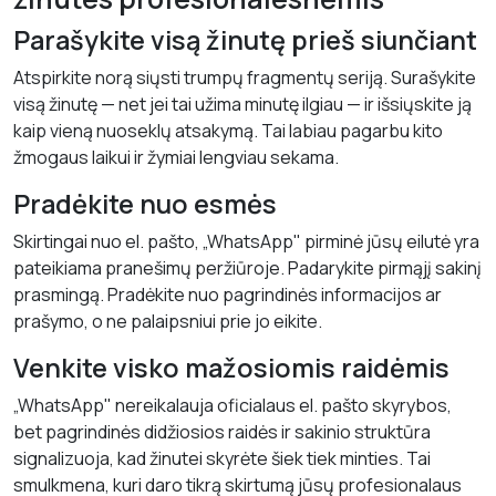
Parašykite visą žinutę prieš siunčiant
Atspirkite norą siųsti trumpų fragmentų seriją. Surašykite
visą žinutę — net jei tai užima minutę ilgiau — ir išsiųskite ją
kaip vieną nuoseklų atsakymą. Tai labiau pagarbu kito
žmogaus laikui ir žymiai lengviau sekama.
Pradėkite nuo esmės
Skirtingai nuo el. pašto, „WhatsApp" pirminė jūsų eilutė yra
pateikiama pranešimų peržiūroje. Padarykite pirmąjį sakinį
prasmingą. Pradėkite nuo pagrindinės informacijos ar
prašymo, o ne palaipsniui prie jo eikite.
Venkite visko mažosiomis raidėmis
„WhatsApp" nereikalauja oficialaus el. pašto skyrybos,
bet pagrindinės didžiosios raidės ir sakinio struktūra
signalizuoja, kad žinutei skyrėte šiek tiek minties. Tai
smulkmena, kuri daro tikrą skirtumą jūsų profesionalaus