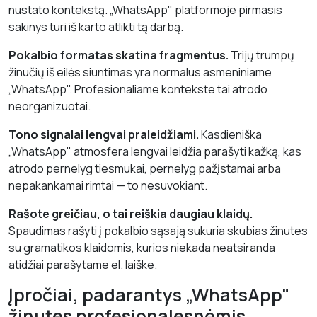
nustato kontekstą. „WhatsApp" platformoje pirmasis
sakinys turi iš karto atlikti tą darbą.
Pokalbio formatas skatina fragmentus.
Trijų trumpų
žinučių iš eilės siuntimas yra normalus asmeniniame
„WhatsApp". Profesionaliame kontekste tai atrodo
neorganizuotai.
Tono signalai lengvai praleidžiami.
Kasdieniška
„WhatsApp" atmosfera lengvai leidžia parašyti kažką, kas
atrodo pernelyg tiesmukai, pernelyg pažįstamai arba
nepakankamai rimtai — to nesuvokiant.
Rašote greičiau, o tai reiškia daugiau klaidų.
Spaudimas rašyti į pokalbio sąsają sukuria skubias žinutes
su gramatikos klaidomis, kurios niekada neatsiranda
atidžiai parašytame el. laiške.
Įpročiai, padarantys „WhatsApp"
žinutes profesionalesnėmis