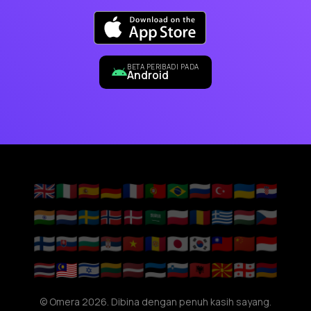
BETA PERIBADI PADA
Android
🇬🇧
🇮🇹
🇪🇸
🇩🇪
🇫🇷
🇵🇹
🇧🇷
🇷🇺
🇹🇷
🇺🇦
🇭🇷
🇮🇳
🇳🇱
🇸🇪
🇳🇴
🇩🇰
🇸🇦
🇵🇱
🇷🇴
🇬🇷
🇭🇺
🇨🇿
🇫🇮
🇸🇰
🇧🇬
🇷🇸
🇻🇳
🇦🇩
🇯🇵
🇰🇷
🇹🇼
🇨🇳
🇮🇩
🇹🇭
🇲🇾
🇮🇱
🇱🇹
🇱🇻
🇪🇪
🇸🇮
🇦🇱
🇲🇰
🇬🇪
🇦🇲
© Omera 2026. Dibina dengan penuh kasih sayang.