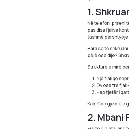
1. Shkrua
Në telefon, prireni
pas disa fjalive kon
tashmë përshtypje t
Para se të shkruani
bëjë ose dijë? Shkr
Strukturë e mirë pë
Një fjali që sh
Dy ose tre fjal
Hap tjetër i qa
Kaq. Çdo gjë më e g
2. Mbani 
Fjalitë e gjata jan