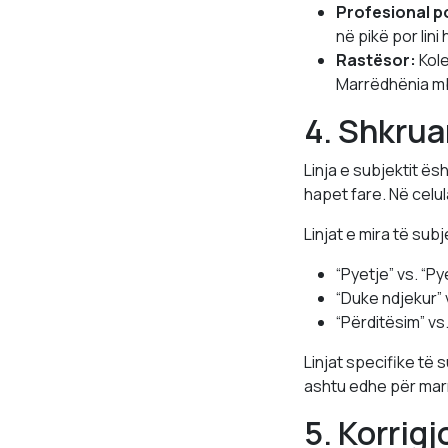
Profesional po
në pikë por lin
Rastësor:
Kole
Marrëdhënia mb
4. Shkrua
Linja e subjektit ë
hapet fare. Në celula
Linjat e mira të sub
“Pyetje” vs. “Py
“Duke ndjekur”
“Përditësim” vs.
Linjat specifike të 
ashtu edhe për mar
5. Korrig