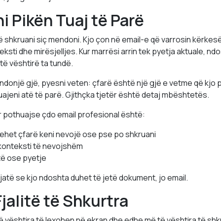
ni Pikën Tuaj të Parë
 të shkruani siç mendoni. Kjo çon në email-e që varrosin kërkes
teksti dhe mirësjelljes. Kur marrësi arrin tek pyetja aktuale, n
ë vështirë ta tundë.
 ndonjë gjë, pyesni veten: çfarë është një gjë e vetme që kjo
uajeni atë të parë. Gjithçka tjetër është detaj mbështetës.
r pothuajse çdo email profesional është:
prehet çfarë keni nevojë ose pse po shkruani
i konteksti të nevojshëm
rtë ose pyetje
jatë se kjo ndoshta duhet të jetë dokument, jo email.
Fjalitë të Shkurtra
ë të vështira të lexohen në ekran dhe edhe më të vështira të sh