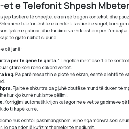
-et e Telefonit Shpesh Mbete
ju jep tastierë të shpejtë, ekran që tregon kontekst, dhe pau
Shkrimi në telefon është e kundërt: tastierë e vogël, korrigjim
son fjalën e gabuar, dhe tundimi i vazhdueshëm për t’i mbajtur 
aje të gjatë ndihet si punë.
-e që janë:
tra për të qenë të qarta.
“Tingëllon mirë” ose “Le të kontrol
ar çfarë keni rënë dakord vërtet.
ra keq.
Pa parë mesazhin e plotë në ekran, është e lehtë të va
nd.
shpra.
Fjalitë e shkurtra pa gjuhë zbutëse mund të duken të 
e kur kjo kurrë nuk ishte qëllimi.
e.
Korrigjimi automatik krijon kategorinë e vet të gabimeve që k
k do t’i kapë kurrë.
bleme nuk është i pashmangshëm. Vijnë nga mënyra sesi shumi
ar, jo nga ndonjë kufizim themelor të mediumit.