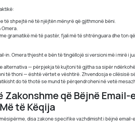
aktikë:
je të shpejtë në të njëjtën mënyrë që gjithmonë bëni.
n Omera.
 me gramatikë më të pastër, fjali më të shtrënguara dhe ton q
-in. Omera thjesht e bën të tingëllojë si versioni më i mirë i jua
e alternativa — përpjekja të kujtoni të gjitha sa sipër ndërko
ni të thoni — është vërtet e vështirë. Zhvendosja e cilësisë së
ikisht do të thotë se mund të përqendroheni në vetë mesazh
ë Zakonshme që Bëjnë Email-e
 Më të Këqija
ë mësipërme, disa zakone specifike vazhdimisht i bëjnë email-e