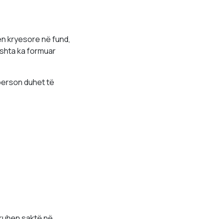
ën kryesore në fund,
doshta ka formuar
 person duhet të
kruhen saktë në