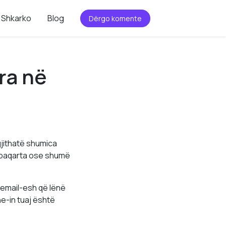
Shkarko
Blog
Dërgo komente
ra në
jithatë shumica
 paqarta ose shumë
email-esh që lënë
ne-in tuaj është