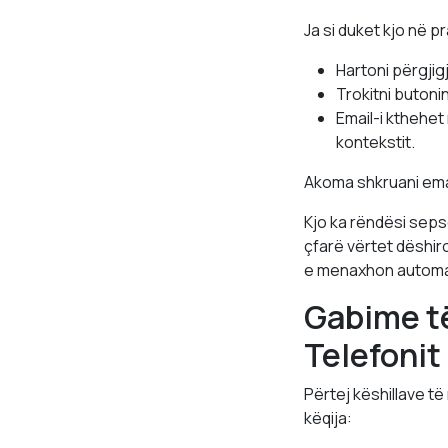
Ja si duket kjo në pr
Hartoni përgjig
Trokitni butoni
Email-i kthehet
kontekstit.
Akoma shkruani email
Kjo ka rëndësi seps
çfarë vërtet dëshiro
e menaxhon automat
Gabime t
Telefonit
Përtej këshillave t
këqija: