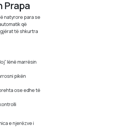
n Prapa
zë natyrore para se
 automatik që
gjërat të shkurtra
loj” lënë marrësin
rrosni pikën
mprehta ose edhe të
ontrolli
ca e njerëzve i