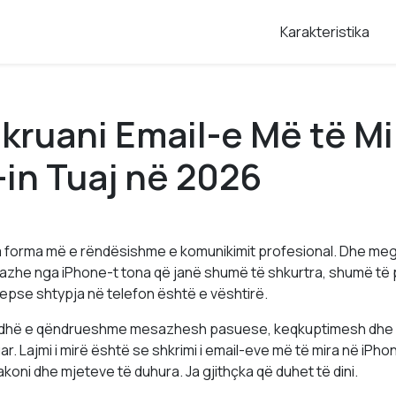
Karakteristika
hkruani Email-e Më të Mi
in Tuaj në 2026
a forma më e rëndësishme e komunikimit profesional. Dhe meg
zhe nga iPhone-t tona që janë shumë të shkurtra, shumë të
sepse shtypja në telefon është e vështirë.
jedhë e qëndrueshme mesazhesh pasuese, keqkuptimesh dhe 
. Lajmi i mirë është se shkrimi i email-eve më të mira në iPho
koni dhe mjeteve të duhura. Ja gjithçka që duhet të dini.