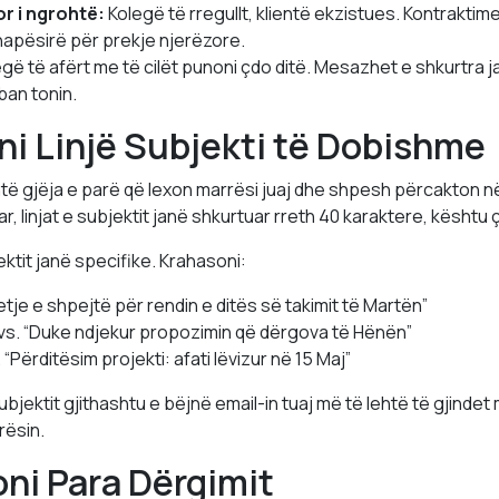
r i ngrohtë:
Kolegë të rregullt, klientë ekzistues. Kontraktime
i hapësirë për prekje njerëzore.
gë të afërt me të cilët punoni çdo ditë. Mesazhet e shkurtra j
an tonin.
ni Linjë Subjekti të Dobishme
shtë gjëja e parë që lexon marrësi juaj dhe shpesh përcakton n
r, linjat e subjektit janë shkurtuar rreth 40 karaktere, kështu çd
jektit janë specifike. Krahasoni:
etje e shpejtë për rendin e ditës së takimit të Martën”
 vs. “Duke ndjekur propozimin që dërgova të Hënën”
 “Përditësim projekti: afati lëvizur në 15 Maj”
subjektit gjithashtu e bëjnë email-in tuaj më të lehtë të gjindet 
rësin.
joni Para Dërgimit