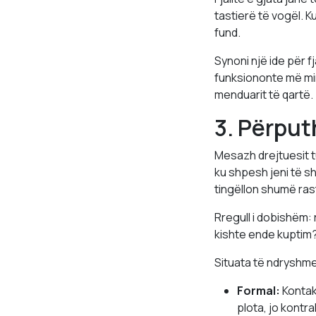
tastierë të vogël. K
fund.
Synoni një ide për f
funksiononte më mirë
menduarit të qartë.
3. Përput
Mesazh drejtuesit t
ku shpesh jeni të s
tingëllon shumë ras
Rregull i dobishëm: 
kishte ende kuptim?
Situata të ndryshme
Formal:
Kontakt
plota, jo kontra