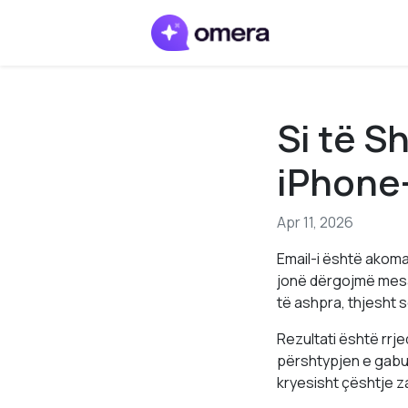
Si të S
iPhone-
Apr 11, 2026
Email-i është akom
jonë dërgojmë mesa
të ashpra, thjesht 
Rezultati është rr
përshtypjen e gabuar
kryesisht çështje za