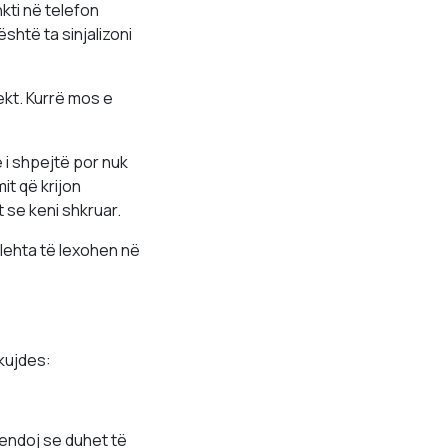
kti në telefon
shtë ta sinjalizoni
ekt. Kurrë mos e
 i shpejtë por nuk
it që krijon
t se keni shkruar.
lehta të lexohen në
 kujdes:
mendoj se duhet të