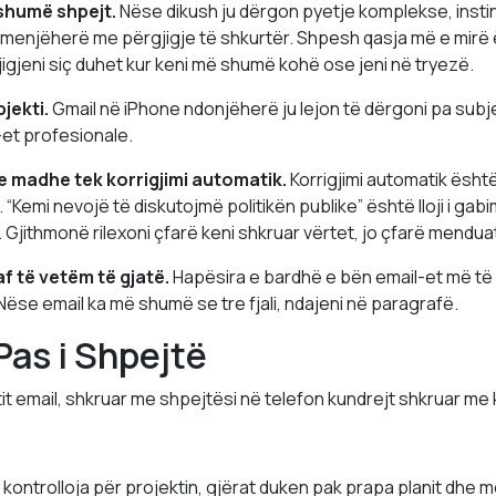
 shumë shpejt.
Nëse dikush ju dërgon pyetje komplekse, instin
i menjëherë me përgjigje të shkurtër. Shpesh qasja më e mirë ë
gjigjeni siç duhet kur keni më shumë kohë ose jeni në tryezë.
bjekti.
Gmail në iPhone ndonjëherë ju lejon të dërgoni pa subj
-et profesionale.
e madhe tek korrigjimi automatik.
Korrigjimi automatik është
“Kemi nevojë të diskutojmë politikën publike” është lloji i gabim
. Gjithmonë rilexoni çfarë keni shkruar vërtet, jo çfarë mendua
f të vetëm të gjatë.
Hapësira e bardhë e bën email-et më të 
 Nëse email ka më shumë se tre fjali, ndajeni në paragrafë.
Pas i Shpejtë
jtit email, shkruar me shpejtësi në telefon kundrejt shkruar me
 kontrolloja për projektin, gjërat duken pak prapa planit dhe 