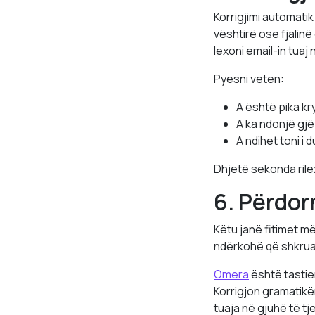
Korrigjimi automatik
vështirë ose fjalin
lexoni email-in tuaj 
Pyesni veten:
A është pika kr
A ka ndonjë gj
A ndihet toni i
Dhjetë sekonda ri
6. Përdor
Këtu janë fitimet më
ndërkohë që shkrua
Omera
është tastier
Korrigjon gramatikë
tuaja në gjuhë të tje