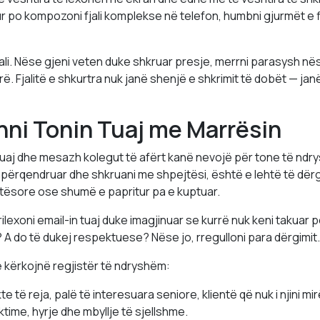
ur po kompozoni fjali komplekse në telefon, humbni gjurmët e fil
jali. Nëse gjeni veten duke shkruar presje, merrni parasysh në
. Fjalitë e shkurtra nuk janë shenjë e shkrimit të dobët — jan
hni Tonin Tuaj me Marrësin
uaj dhe mesazh kolegut të afërt kanë nevojë për tone të ndry
hpërqendruar dhe shkruani me shpejtësi, është e lehtë të dërg
tësore ose shumë e papritur pa e kuptuar.
rilexoni email-in tuaj duke imagjinuar se kurrë nuk keni takuar 
 A do të dukej respektuese? Nëse jo, rregulloni para dërgimit.
 kërkojnë regjistër të ndryshëm:
e të reja, palë të interesuara seniore, klientë që nuk i njini mirë
ktime, hyrje dhe mbyllje të sjellshme.