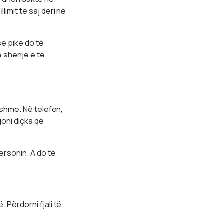
limit të saj deri në
se pikë do të
ë shenjë e të
shme. Në telefon,
oni diçka që
personin. A do të
. Përdorni fjali të