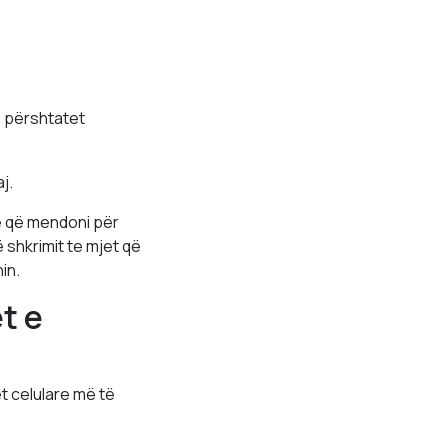
ë përshtatet
j.
hë që mendoni për
 shkrimit te mjet që
in.
t e
t celulare më të