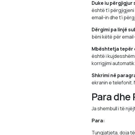
Duke iu përgjigjur
është t’i përgjigjen
email-in dhe t’i për
Dërgimi pa linjë su
bëni këtë për email
Mbështetja tepër 
është i kujdesshëm. 
korrigjimi automatik
Shkrimi në paragra
ekranin e telefonit.
Para dhe 
Ja shembull i të një
Para:
Tungjatjeta, doja të