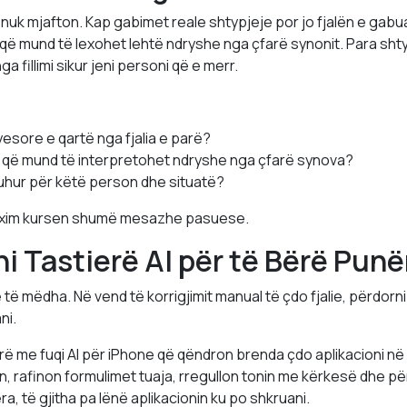
 nuk mjafton. Kap gabimet reale shtypjeje por jo fjalën e gabua
ë që mund të lexohet lehtë ndryshe nga çfarë synonit. Para sht
nga fillimi sikur jeni personi që e merr.
yesore e qartë nga fjalia e parë?
ë që mund të interpretohet ndryshe nga çfarë synova?
 duhur për këtë person dhe situatë?
lexim kursen shumë mesazhe pasuese.
ni Tastierë AI për të Bërë Pun
 të mëdha. Në vend të korrigjimit manual të çdo fjalie, përdorn
ni.
ë me fuqi AI për iPhone që qëndron brenda çdo aplikacioni në p
n, rafinon formulimet tuaja, rregullon tonin me kërkesë dhe p
ra, të gjitha pa lënë aplikacionin ku po shkruani.