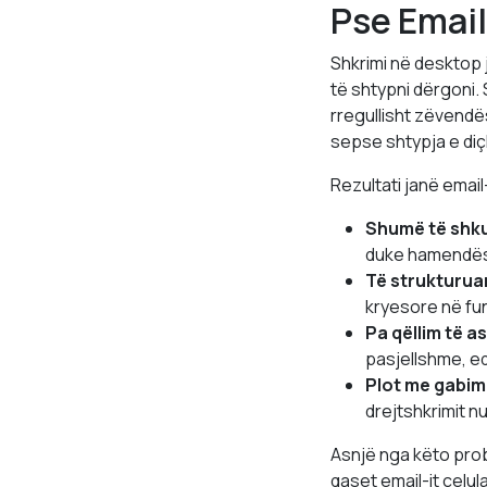
Pse Email
Shkrimi në desktop 
të shtypni dërgoni. 
rregullisht zëvendë
sepse shtypja e diçk
Rezultati janë email
Shumë të shkur
duke hamendësu
Të strukturua
kryesore në fu
Pa qëllim të a
pasjellshme, edh
Plot me gabim
drejtshkrimit nu
Asnjë nga këto pro
qaset email-it celul