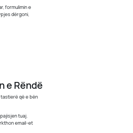
r, formulimin e
ypjes dërgoni,
ën e Rëndë
i tastierë që e bën
ajisjen tuaj.
ërkthon email-et