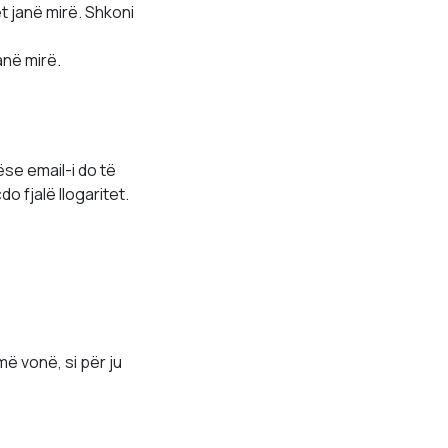
t janë mirë. Shkoni
anë mirë.
ëse email-i do të
o fjalë llogaritet.
më vonë, si për ju