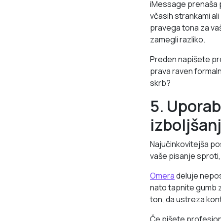
iMessage prenaša pogo
včasih strankami ali
pravega tona za vaš
zamegli razliko.
Preden napišete pro
prava raven formaln
skrb?
5. Uporab
izboljšan
Najučinkovitejša po
vaše pisanje sprot
Omera
deluje nepos
nato tapnite gumb z
ton, da ustreza kon
Če pišete profesion