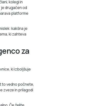
lani, kolegi in
ja je drugačen od
 narava platforme
islek: kakšna je
tema, ki zahteva
igenco za
ice, ki izboljšuje
ot to vedno počnete,
 zveze in prilagodi
lno. Če želite