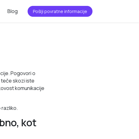
Blog
Pošlji povratne informacije
cije. Pogovori o
e teče skozi iste
akovost komunikacije
 razliko.
bno, kot