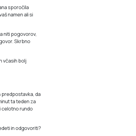
sana sporočila
vaš namen ali si
a niti pogovorov,
odgovor. Skrbno
n včasih bolj
in predpostavka, da
minut ta teden za
ni celotno rundo
deti in odgovoriti?