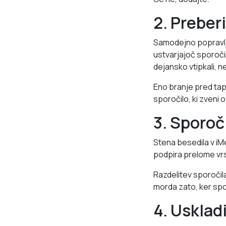
2. Preber
Samodejno popravlja
ustvarjajoč sporočil
dejansko vtipkali, ne
Eno branje pred ta
sporočilo, ki zveni o
3. Sporoč
Stena besedila v iM
podpira prelome vrsti
Razdelitev sporočila 
morda zato, ker spo
4. Usklad