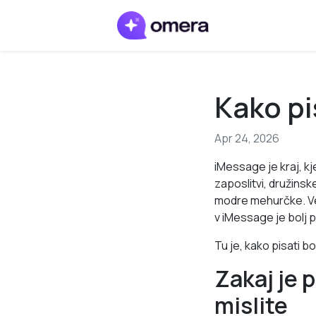
Kako pi
Apr 24, 2026
iMessage je kraj, k
zaposlitvi, družinsk
modre mehurčke. Več
v iMessage je bolj 
Tu je, kako pisati b
Zakaj je 
mislite