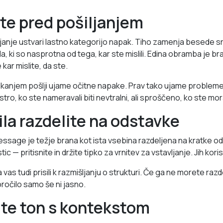
ite pred pošiljanjem
nje ustvari lastno kategorijo napak. Tiho zamenja besede sr
a, ki so nasprotna od tega, kar ste mislili. Edina obramba je br
 kar mislite, da ste.
pkanjem pošlji ujame očitne napake. Prav tako ujame problem
stro, ko ste nameravali biti nevtralni, ali sproščeno, ko ste mora
ila razdelite na odstavke
essage je težje brana kot ista vsebina razdeljena na kratke 
c — pritisnite in držite tipko za vrnitev za vstavljanje. Jih koris
vas tudi prisili k razmišljanju o strukturi. Če ga ne morete razdel
ročilo samo še ni jasno.
ite ton s kontekstom