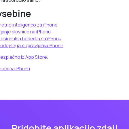
 na sporočilo samo.
vsebine
metno inteligenco za iPhone
janje slovnice na iPhonu
fesionalna besedila na iPhonu
modejnega popravljanja iPhone
ezplačno iz App Store
.
očil na iPhonu
Pridobite aplikacijo zdaj!