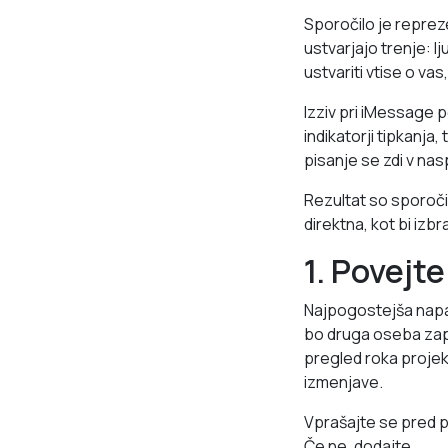
Sporočilo je repreze
ustvarjajo trenje: l
ustvariti vtise o va
Izziv pri iMessage 
indikatorji tipkanja,
pisanje se zdi v nas
Rezultat so sporočila
direktna, kot bi izbr
1. Povejt
Najpogostejša napak
bo druga oseba zapo
pregled roka projekt
izmenjave.
Vprašajte se pred p
Če ne, dodajte.