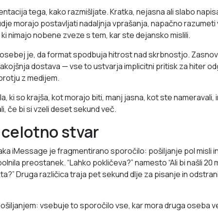
ntacija tega, kako razmišljate. Kratka, nejasna ali slabo napi
judje morajo postavljati nadaljnja vprašanja, napačno razumeti 
s, ki nimajo nobene zveze s tem, kar ste dejansko mislili.
posebej je, da format spodbuja hitrost nad skrbnostjo. Zasnov
 takojšnja dostava — vse to ustvarja implicitni pritisk za hiter 
protju z medijem.
, ki so krajša, kot morajo biti, manj jasna, kot ste nameravali, i
ali, če bi si vzeli deset sekund več.
e celotno stvar
a iMessage je fragmentirano sporočilo: pošiljanje pol misli 
lnila preostanek. “Lahko pokličeva?” namesto “Ali bi našli 20 
a?” Druga različica traja pet sekund dlje za pisanje in odstra
ošiljanjem: vsebuje to sporočilo vse, kar mora druga oseba ve