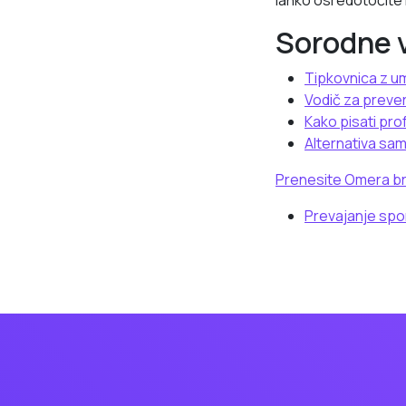
lahko osredotočite
Sorodne 
Tipkovnica z u
Vodič za prever
Kako pisati pro
Alternativa sa
Prenesite Omera br
Prevajanje spor