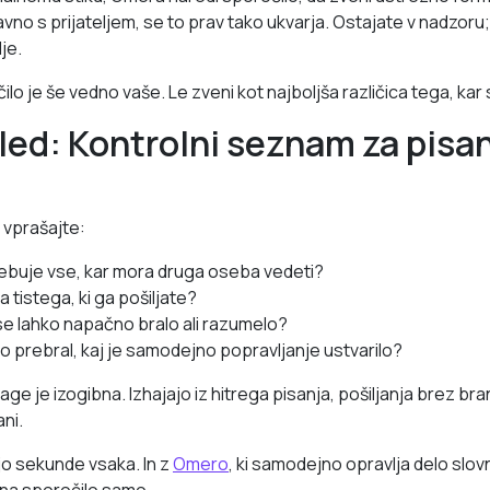
avno s prijateljem, se to prav tako ukvarja. Ostajate v nadzoru
je.
ilo je še vedno vaše. Le zveni kot najboljša različica tega, kar 
gled: Kontrolni seznam za pisa
e
 vprašajte:
sebuje vse, kar mora druga oseba vedeti?
za tistega, ki ga pošiljate?
bi se lahko napačno bralo ali razumelo?
o prebral, kaj je samodejno popravljanje ustvarilo?
e je izogibna. Izhajajo iz hitrega pisanja, pošiljanja brez bran
ani.
o sekunde vsaka. In z
Omero
, ki samodejno opravlja delo slovn