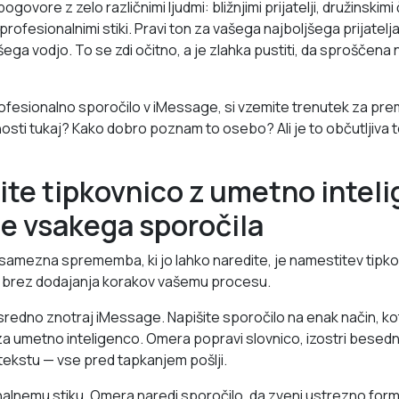
vore z zelo različnimi ljudmi: bližnjimi prijatelji, družinskimi č
 profesionalnimi stiki. Pravi ton za vašega najboljšega prijatel
ega vodjo. To se zdi očitno, a je zlahka pustiti, da sproščena
fesionalno sporočilo v iMessage, si vzemite trenutek za prem
osti tukaj? Kako dobro poznam to osebo? Ali je to občutljiva 
ite tipkovnico z umetno intel
je vsakega sporočila
samezna sprememba, ki jo lahko naredite, je namestitev tipkovn
i, brez dodajanja korakov vašemu procesu.
redno znotraj iMessage. Napišite sporočilo na enak način, k
a umetno inteligenco. Omera popravi slovnico, izostri besedne
tekstu — vse pred tapkanjem pošlji.
alnemu stiku, Omera naredi sporočilo, da zveni ustrezno forma