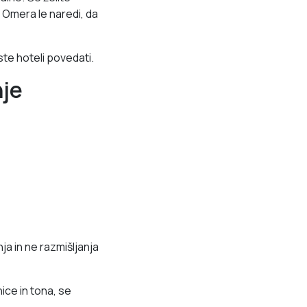
; Omera le naredi, da
ste hoteli povedati.
nje
ja in ne razmišljanja
ice in tona, se