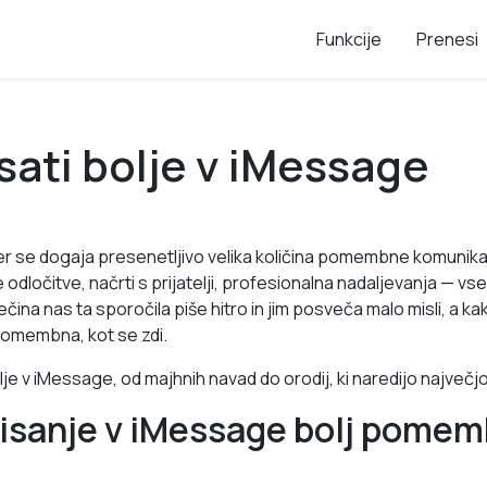
Funkcije
Prenesi
sati bolje v iMessage
jer se dogaja presenetljivo velika količina pomembne komunika
e odločitve, načrti s prijatelji, profesionalna nadaljevanja — vs
ina nas ta sporočila piše hitro in jim posveča malo misli, a k
pomembna, kot se zdi.
olje v iMessage, od majhnih navad do orodij, ki naredijo največjo
pisanje v iMessage bolj pomem