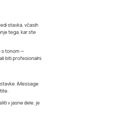
edi stavka, včasih
anje tega, kar ste
e s tonom —
li biti profesionalni.
odstavke. iMessage
tite.
iti v jasne dele, je