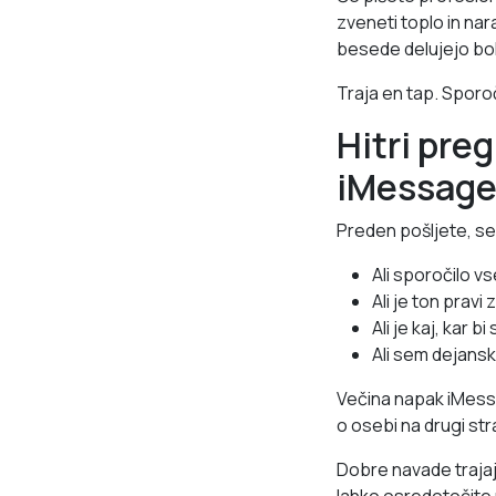
zveneti toplo in nar
besede delujejo bol
Traja en tap. Sporoč
Hitri pre
iMessag
Preden pošljete, se
Ali sporočilo v
Ali je ton pravi 
Ali je kaj, kar 
Ali sem dejansk
Večina napak iMessag
o osebi na drugi str
Dobre navade trajaj