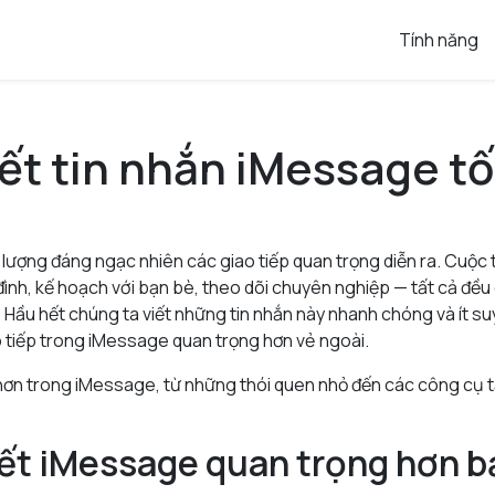
Tính năng
ết tin nhắn iMessage tố
 lượng đáng ngạc nhiên các giao tiếp quan trọng diễn ra. Cuộc
a đình, kế hoạch với bạn bè, theo dõi chuyên nghiệp — tất cả đề
Hầu hết chúng ta viết những tin nhắn này nhanh chóng và ít su
 tiếp trong iMessage quan trọng hơn vẻ ngoài.
t hơn trong iMessage, từ những thói quen nhỏ đến các công cụ t
iết iMessage quan trọng hơn b