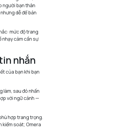
o người bạn thân
, nhưng dễ để bản
nhắc: mức độ trang
đề nhạy cảm cần sự
 tin nhắn
viết của bạn khi bạn
g làm, sau đó nhấn
 hợp với ngữ cảnh —
phù hợp trang trọng.
ẫn kiểm soát; Omera