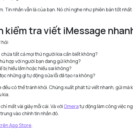
m. Tin nhắn vẫn là của bạn. Nó chỉ nghe như phiên bản tốt nhất
 kiểm tra viết iMessage nhan
 hỏi:
 chứa tất cả mọi thứ người kia cần biết không?
phù hợp với người bạn đang gửi không?
hể bị hiểu lầm hoặc hiểu sai không?
đọc những gì tự động sửa lỗi đã tạo ra không?
e đều có thể tránh khỏi. Chúng xuất phát từ viết nhanh, gửi mà
 kia.
chỉ mất vài giây mỗi cái. Và với
Omera
tự động làm công việc ng
 trung vào chính tin nhắn đó.
trên App Store
.