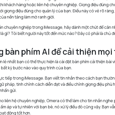
khi khách hàng hoặc liên hệ chuyên nghiệp. Giọng điệu đúng ch
ới giọng điệu đúng cho quản lý của bạn. Điều này có vẻ rõ ràng
ủa nền tảng làm mờ ranh giới.
nhắn chuyên nghiệp trong iMessage, hãy dành một chút để cân 
 là gì? Tôi biết người này tốt đến mức nào? Đây có phải là chủ 
g bàn phím AI để cải thiện mọi
n lẻ nhất bạn có thể thực hiện là cài đặt bàn phím cải thiện bài 
bất kỳ bước nào vào quy trình của bạn.
ực tiếp trong iMessage. Bạn viết tin nhắn theo cách bạn thườn
gữ pháp, tinh chỉnh cách diễn đạt và điều chỉnh giọng điệu phù
 nhấn gửi.
ho liên hệ chuyên nghiệp, Omera có thể làm cho tin nhắn nghe 
m áp và tự nhiên với bạn bè, nó xử lý điều đó cũng vậy. Bạn v
oạt động tốt hơn.