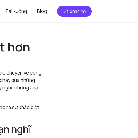
Tải xuống
Blog
Gửi phản hồi
t hơn
 trò chuyện về công
u chảy qua những
y nghĩ, nhưng chất
ạo ra sự khác biệt
ạn nghĩ