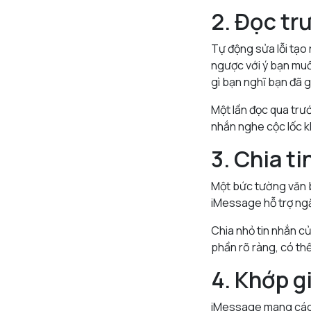
2. Đọc tr
Tự động sửa lỗi tạo r
ngược với ý bạn muố
gì bạn nghĩ bạn đã g
Một lần đọc qua trướ
nhắn nghe cộc lốc k
3. Chia t
Một bức tường văn 
iMessage hỗ trợ ngắ
Chia nhỏ tin nhắn c
phần rõ ràng, có thể
4. Khớp g
iMessage mang các c