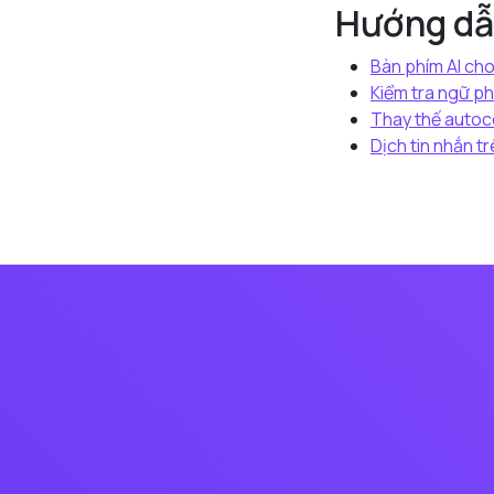
Hướng dẫ
Bàn phím AI ch
Kiểm tra ngữ p
Thay thế autoc
Dịch tin nhắn t