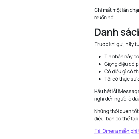
Chỉ mất một lần chạ
muốn nói.
Danh sách
Trước khi gửi, hãy tự
Tin nhắn này có
Giọng điệu có 
Có điều gì có t
Tôi có thực sự 
Hầu hết lỗi iMessag
nghĩ đến người ở đầu
Những thói quen tốt 
điệu, bạn có thể tập
Tải Omera miễn phí 