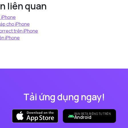
n liên quan
o iPhone
háp cho iPhone
orrect trên iPhone
rên iPhone
Tải ứng dụng ngay!
BẢN BETA RIÊNG TƯ TRÊN
Android