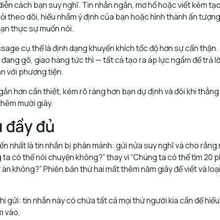
 diễn cách bạn suy nghĩ. Tin nhắn ngắn, mơ hồ hoặc viết kém tạo
hỏi theo dõi, hiểu nhầm ý định của bạn hoặc hình thành ấn tượng
ạn thực sự muốn nói.
sage cụ thể là định dạng khuyến khích tốc độ hơn sự cẩn thận. 
đang gõ, giao hàng tức thì — tất cả tạo ra áp lực ngầm để trả lờ
n với phương tiện.
ngắn hơn cần thiết, kém rõ ràng hơn bạn dự định và đôi khi thẳn
thêm mười giây.
u đầy đủ
n nhất là tin nhắn bị phân mảnh: gửi nửa suy nghĩ và cho rằng 
 ta có thể nói chuyện không?” thay vì “Chúng ta có thể tìm 20 
ự án không?” Phiên bản thứ hai mất thêm năm giây để viết và lo
hi gửi: tin nhắn này có chứa tất cả mọi thứ người kia cần để hiểu
m vào.