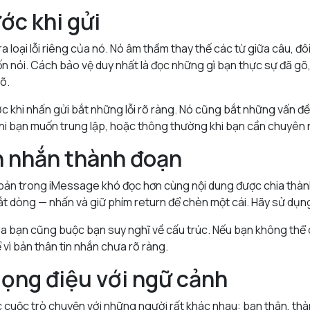
ước khi gửi
a loại lỗi riêng của nó. Nó âm thầm thay thế các từ giữa câu, đôi
n nói. Cách bảo vệ duy nhất là đọc những gì bạn thực sự đã g
õ.
c khi nhấn gửi bắt những lỗi rõ ràng. Nó cũng bắt những vấn đề 
hi bạn muốn trung lập, hoặc thông thường khi bạn cần chuyên 
in nhắn thành đoạn
bản trong iMessage khó đọc hơn cùng nội dung được chia thàn
t dòng — nhấn và giữ phím return để chèn một cái. Hãy sử dụn
ủa bạn cũng buộc bạn suy nghĩ về cấu trúc. Nếu bạn không thể 
 vì bản thân tin nhắn chưa rõ ràng.
iọng điệu với ngữ cảnh
uộc trò chuyện với những người rất khác nhau: bạn thân, thành