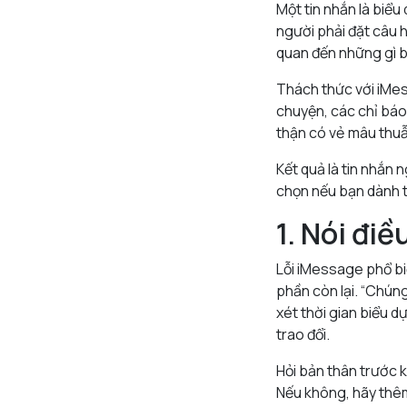
Một tin nhắn là biểu
người phải đặt câu 
quan đến những gì b
Thách thức với iMes
chuyện, các chỉ báo 
thận có vẻ mâu thuẫ
Kết quả là tin nhắn 
chọn nếu bạn dành 
1. Nói điề
Lỗi iMessage phổ biế
phần còn lại. “Chúng
xét thời gian biểu d
trao đổi.
Hỏi bản thân trước k
Nếu không, hãy thê