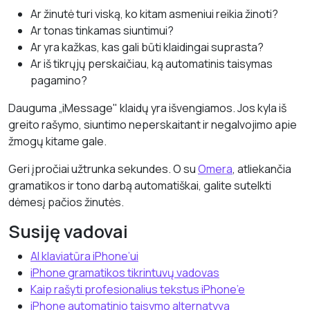
Ar žinutė turi viską, ko kitam asmeniui reikia žinoti?
Ar tonas tinkamas siuntimui?
Ar yra kažkas, kas gali būti klaidingai suprasta?
Ar iš tikrųjų perskaičiau, ką automatinis taisymas
pagamino?
Dauguma „iMessage" klaidų yra išvengiamos. Jos kyla iš
greito rašymo, siuntimo neperskaitant ir negalvojimo apie
žmogų kitame gale.
Geri įpročiai užtrunka sekundes. O su
Omera
, atliekančia
gramatikos ir tono darbą automatiškai, galite sutelkti
dėmesį pačios žinutės.
Susiję vadovai
AI klaviatūra iPhone’ui
iPhone gramatikos tikrintuvų vadovas
Kaip rašyti profesionalius tekstus iPhone’e
iPhone automatinio taisymo alternatyva