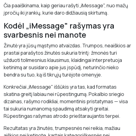
Čia paaiškinama, kaip geriau rašyti „iMessage", nuo mažų
įpročių iki įrankių, kurie daro didžiausią skirtumą.
Kodėl „iMessage" rašymas yra
svarbesnis nei manote
Žinutė yra jūsų mąstymo atvaizdas. Trumpos, neaiškios ar
prastai parašytos žinutės sukuria trintį: žmonės turi
užduoti tolimesnius klausimus, klaidingai interpretuoja
ketinimą ar susidaro apie jus įspūdį, neturinčio nieko
bendra su tuo, ką iš tikrųjų turėjote omenyje.
Konkrečiai „iMessage" iššūkis yra tas, kad formatas
skatina greitį labiau nei rūpestingumą. Pokalbio sriegio
dizainas, rašymo rodikliai, momentinis pristatymas — visa
tai sukuria numanomą spaudimą atsakyti greitai.
Rūpestingas rašymas atrodo prieštaraujantis terpei.
Rezultatas yra žinutės, trumpesnės nei reikia, mažiau
aiškios nei ketinote, kartais kategoriškesnės nei