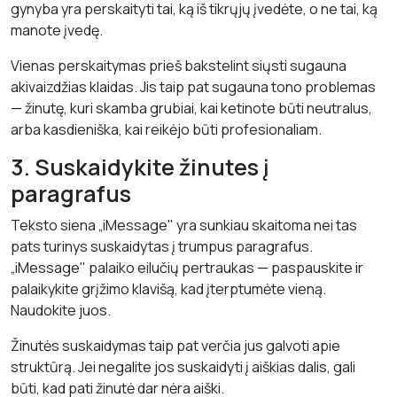
gynyba yra perskaityti tai, ką iš tikrųjų įvedėte, o ne tai, ką
manote įvedę.
Vienas perskaitymas prieš bakstelint siųsti sugauna
akivaizdžias klaidas. Jis taip pat sugauna tono problemas
— žinutę, kuri skamba grubiai, kai ketinote būti neutralus,
arba kasdieniška, kai reikėjo būti profesionaliam.
3. Suskaidykite žinutes į
paragrafus
Teksto siena „iMessage" yra sunkiau skaitoma nei tas
pats turinys suskaidytas į trumpus paragrafus.
„iMessage" palaiko eilučių pertraukas — paspauskite ir
palaikykite grįžimo klavišą, kad įterptumėte vieną.
Naudokite juos.
Žinutės suskaidymas taip pat verčia jus galvoti apie
struktūrą. Jei negalite jos suskaidyti į aiškias dalis, gali
būti, kad pati žinutė dar nėra aiški.