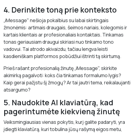
4. Derinkite toną prie konteksto
„iMessage" nešioja pokalbius su labai skirtingais
žmonėmis: artimais draugais, šeimos nariais, kolegomis ir
kartais klientais ar profesionaliais kontaktais. Tinkamas
tonas geriausiam draugui skiriasi nuo tinkamo tono
vadovui. Tai atrodo akivaizdu, tačiau lengva leisti
kasdieniškam platformos pobūdžiui ištrinti tą skirtumą.
Prieš rašant profesionalią žinutę „iMessage", skirkite
akimirką pagalvoti: koks čia tinkamas formalumo lygis?
Kaip gerai pažįstu šį žmogų? Ar tai jautri tema, reikalaujanti
atsargumo?
5. Naudokite AI klaviatūrą, kad
pagerintumėte kiekvieną žinutę
Veiksmingiausias vienas pokytis, kurį galite padaryti, yra
įdiegti klaviatūrą, kuri tobulina jūsų rašymą eigos metu,