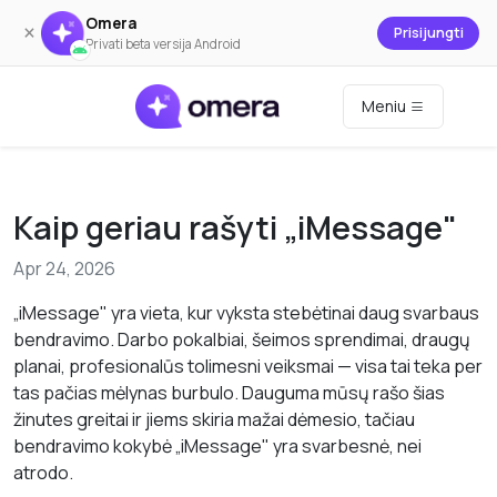
Omera
×
Prisijungti
Privati beta versija Android
Meniu
Kaip geriau rašyti „iMessage"
Apr 24, 2026
„iMessage" yra vieta, kur vyksta stebėtinai daug svarbaus
bendravimo. Darbo pokalbiai, šeimos sprendimai, draugų
planai, profesionalūs tolimesni veiksmai — visa tai teka per
tas pačias mėlynas burbulo. Dauguma mūsų rašo šias
žinutes greitai ir jiems skiria mažai dėmesio, tačiau
bendravimo kokybė „iMessage" yra svarbesnė, nei
atrodo.