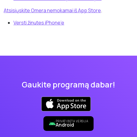
Atsisiųskite Omera nemokamai iš App Store
.
Versti žinutes iPhone’e
Gaukite programą dabar!
PRIVATI BETA VERSIJA
Android