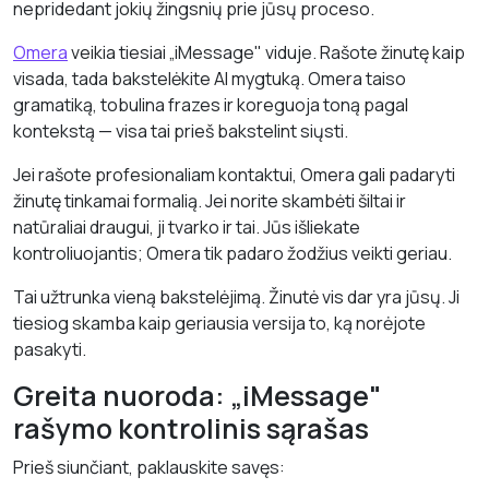
nepridedant jokių žingsnių prie jūsų proceso.
Omera
veikia tiesiai „iMessage" viduje. Rašote žinutę kaip
visada, tada bakstelėkite AI mygtuką. Omera taiso
gramatiką, tobulina frazes ir koreguoja toną pagal
kontekstą — visa tai prieš bakstelint siųsti.
Jei rašote profesionaliam kontaktui, Omera gali padaryti
žinutę tinkamai formalią. Jei norite skambėti šiltai ir
natūraliai draugui, ji tvarko ir tai. Jūs išliekate
kontroliuojantis; Omera tik padaro žodžius veikti geriau.
Tai užtrunka vieną bakstelėjimą. Žinutė vis dar yra jūsų. Ji
tiesiog skamba kaip geriausia versija to, ką norėjote
pasakyti.
Greita nuoroda: „iMessage"
rašymo kontrolinis sąrašas
Prieš siunčiant, paklauskite savęs: