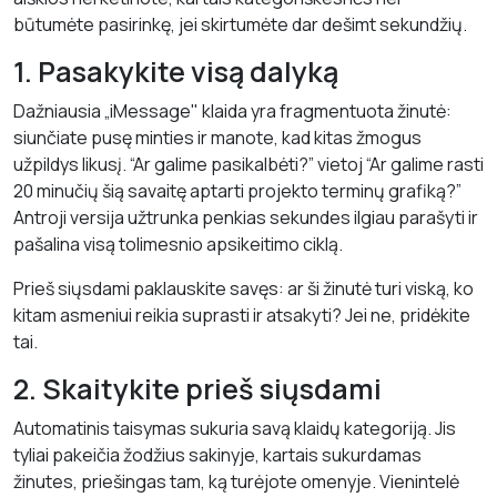
būtumėte pasirinkę, jei skirtumėte dar dešimt sekundžių.
1. Pasakykite visą dalyką
Dažniausia „iMessage" klaida yra fragmentuota žinutė:
siunčiate pusę minties ir manote, kad kitas žmogus
užpildys likusį. “Ar galime pasikalbėti?” vietoj “Ar galime rasti
20 minučių šią savaitę aptarti projekto terminų grafiką?”
Antroji versija užtrunka penkias sekundes ilgiau parašyti ir
pašalina visą tolimesnio apsikeitimo ciklą.
Prieš siųsdami paklauskite savęs: ar ši žinutė turi viską, ko
kitam asmeniui reikia suprasti ir atsakyti? Jei ne, pridėkite
tai.
2. Skaitykite prieš siųsdami
Automatinis taisymas sukuria savą klaidų kategoriją. Jis
tyliai pakeičia žodžius sakinyje, kartais sukurdamas
žinutes, priešingas tam, ką turėjote omenyje. Vienintelė