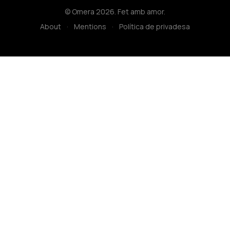
© Omera 2026. Fet amb amor.
About
·
Mentions
·
Política de privadesa