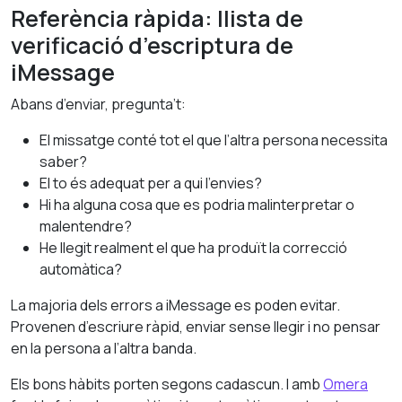
Referència ràpida: llista de
verificació d’escriptura de
iMessage
Abans d’enviar, pregunta’t:
El missatge conté tot el que l’altra persona necessita
saber?
El to és adequat per a qui l’envies?
Hi ha alguna cosa que es podria malinterpretar o
malentendre?
He llegit realment el que ha produït la correcció
automàtica?
La majoria dels errors a iMessage es poden evitar.
Provenen d’escriure ràpid, enviar sense llegir i no pensar
en la persona a l’altra banda.
Els bons hàbits porten segons cadascun. I amb
Omera