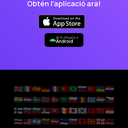
Obtén l'aplicació ara!
BETA PRIVADA A
Android
🇬🇧
🇮🇹
🇪🇸
🇩🇪
🇫🇷
🇵🇹
🇧🇷
🇷🇺
🇹🇷
🇺🇦
🇭🇷
🇮🇳
🇳🇱
🇸🇪
🇳🇴
🇩🇰
🇸🇦
🇵🇱
🇷🇴
🇬🇷
🇭🇺
🇨🇿
🇫🇮
🇸🇰
🇧🇬
🇷🇸
🇻🇳
🇦🇩
🇯🇵
🇰🇷
🇹🇼
🇨🇳
🇮🇩
🇹🇭
🇲🇾
🇮🇱
🇱🇹
🇱🇻
🇪🇪
🇸🇮
🇦🇱
🇲🇰
🇬🇪
🇦🇲