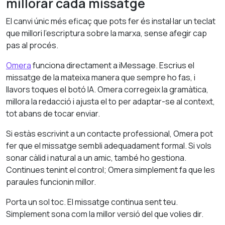
millorar cada missatge
El canvi únic més eficaç que pots fer és instal·lar un teclat
que millori l’escriptura sobre la marxa, sense afegir cap
pas al procés.
Omera
funciona directament a iMessage. Escrius el
missatge de la mateixa manera que sempre ho fas, i
llavors toques el botó IA. Omera corregeix la gramàtica,
millora la redacció i ajusta el to per adaptar-se al context,
tot abans de tocar enviar.
Si estàs escrivint a un contacte professional, Omera pot
fer que el missatge sembli adequadament formal. Si vols
sonar càlid i natural a un amic, també ho gestiona.
Continues tenint el control; Omera simplement fa que les
paraules funcionin millor.
Porta un sol toc. El missatge continua sent teu.
Simplement sona com la millor versió del que volies dir.