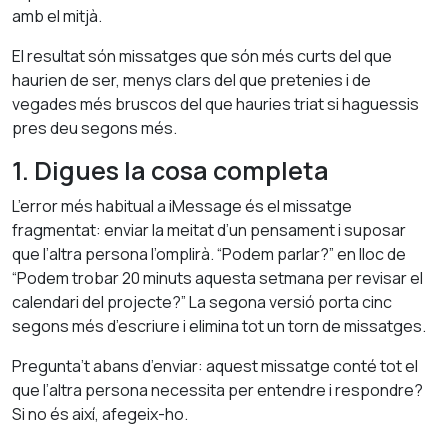
amb el mitjà.
El resultat són missatges que són més curts del que
haurien de ser, menys clars del que pretenies i de
vegades més bruscos del que hauries triat si haguessis
pres deu segons més.
1. Digues la cosa completa
L’error més habitual a iMessage és el missatge
fragmentat: enviar la meitat d’un pensament i suposar
que l’altra persona l’omplirà. “Podem parlar?” en lloc de
“Podem trobar 20 minuts aquesta setmana per revisar el
calendari del projecte?” La segona versió porta cinc
segons més d’escriure i elimina tot un torn de missatges.
Pregunta’t abans d’enviar: aquest missatge conté tot el
que l’altra persona necessita per entendre i respondre?
Si no és així, afegeix-ho.