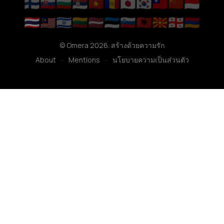
🇫🇮
🇸🇰
🇧🇬
🇷🇸
🇻🇳
🇦🇩
🇯🇵
🇰🇷
🇹🇼
🇨🇳
🇮🇩
🇹🇭
🇲🇾
🇮🇱
🇱🇹
🇱🇻
🇪🇪
🇸🇮
🇦🇱
🇲🇰
🇬🇪
🇦🇲
© Omera 2026. สร้างด้วยความรัก
About
·
Mentions
·
นโยบายความเป็นส่วนตัว