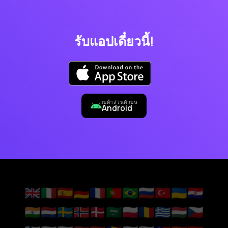
รับแอปเดี๋ยวนี้!
เบต้าส่วนตัวบน
Android
🇬🇧
🇮🇹
🇪🇸
🇩🇪
🇫🇷
🇵🇹
🇧🇷
🇷🇺
🇹🇷
🇺🇦
🇭🇷
🇮🇳
🇳🇱
🇸🇪
🇳🇴
🇩🇰
🇸🇦
🇵🇱
🇷🇴
🇬🇷
🇭🇺
🇨🇿