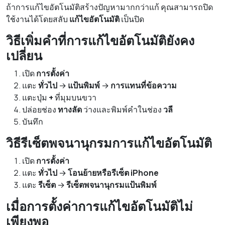
ถ้าการแก้ไขอัตโนมัติสร้างปัญหามากกว่าแก้ คุณสามารถปิด
ใช้งานได้โดยสลับ
แก้ไขอัตโนมัติ
เป็นปิด
วิธีเพิ่มคำที่การแก้ไขอัตโนมัติยังคง
เปลี่ยน
เปิด
การตั้งค่า
แตะ
ทั่วไป
→
แป้นพิมพ์
→
การแทนที่ข้อความ
แตะปุ่ม
+
ที่มุมบนขวา
ปล่อยช่อง
ทางลัด
ว่างและพิมพ์คำในช่อง
วลี
บันทึก
วิธีรีเซ็ตพจนานุกรมการแก้ไขอัตโนมัติ
เปิด
การตั้งค่า
แตะ
ทั่วไป
→
โอนย้ายหรือรีเซ็ต iPhone
แตะ
รีเซ็ต
→
รีเซ็ตพจนานุกรมแป้นพิมพ์
เมื่อการตั้งค่าการแก้ไขอัตโนมัติไม่
เพียงพอ