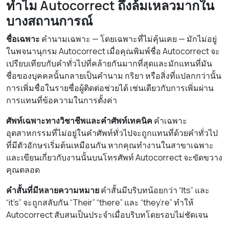
ทำไม Autocorrect ถึงล้มเหลวมากใน
บางสถานการณ์
ชื่อเฉพาะ
คำนามเฉพาะ — โดยเฉพาะที่ไม่คุ้นเคย — มักไม่อยู่
ในพจนานุกรม Autocorrect เมื่อคุณพิมพ์ชื่อ Autocorrect จะ
เปรียบเทียบกับคำทั่วไปที่คล้ายกันมากที่สุดและมักแทนที่มัน
ชื่อของบุคคลนั้นกลายเป็นคำนาม กริยา หรือสิ่งที่แปลกกว่านั้น
การเพิ่มชื่อในรายชื่อผู้ติดต่อช่วยได้ เช่นเดียวกับการเพิ่มผ่าน
การแทนที่ข้อความในการตั้งค่า
ศัพท์เฉพาะทางวิชาชีพและคำศัพท์เทคนิค
คำเฉพาะ
อุตสาหกรรมที่ไม่อยู่ในคำศัพท์ทั่วไปจะถูกแทนที่ด้วยคำทั่วไป
ที่มีตัวอักษรเริ่มต้นเหมือนกัน หากคุณทำงานในสาขาเฉพาะ
และเขียนเกี่ยวกับงานนั้นบนโทรศัพท์ Autocorrect จะขัดขวาง
คุณตลอด
คำสั้นที่มีหลายความหมาย
คำสั้นมีบริบทน้อยกว่า “Its” และ
“it’s” จะถูกสลับกัน “Their” “there” และ “they’re” ทำให้
Autocorrect สับสนเป็นประจำเมื่อบริบทโดยรอบไม่ชัดเจน