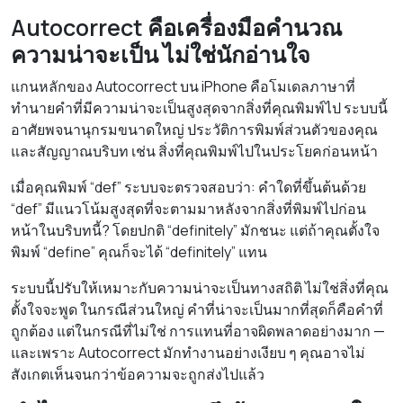
Autocorrect คือเครื่องมือคำนวณ
ความน่าจะเป็น ไม่ใช่นักอ่านใจ
แกนหลักของ Autocorrect บน iPhone คือโมเดลภาษาที่
ทำนายคำที่มีความน่าจะเป็นสูงสุดจากสิ่งที่คุณพิมพ์ไป ระบบนี้
อาศัยพจนานุกรมขนาดใหญ่ ประวัติการพิมพ์ส่วนตัวของคุณ
และสัญญาณบริบท เช่น สิ่งที่คุณพิมพ์ไปในประโยคก่อนหน้า
เมื่อคุณพิมพ์ “def” ระบบจะตรวจสอบว่า: คำใดที่ขึ้นต้นด้วย
“def” มีแนวโน้มสูงสุดที่จะตามมาหลังจากสิ่งที่พิมพ์ไปก่อน
หน้าในบริบทนี้? โดยปกติ “definitely” มักชนะ แต่ถ้าคุณตั้งใจ
พิมพ์ “define” คุณก็จะได้ “definitely” แทน
ระบบนี้ปรับให้เหมาะกับความน่าจะเป็นทางสถิติ ไม่ใช่สิ่งที่คุณ
ตั้งใจจะพูด ในกรณีส่วนใหญ่ คำที่น่าจะเป็นมากที่สุดก็คือคำที่
ถูกต้อง แต่ในกรณีที่ไม่ใช่ การแทนที่อาจผิดพลาดอย่างมาก —
และเพราะ Autocorrect มักทำงานอย่างเงียบ ๆ คุณอาจไม่
สังเกตเห็นจนกว่าข้อความจะถูกส่งไปแล้ว