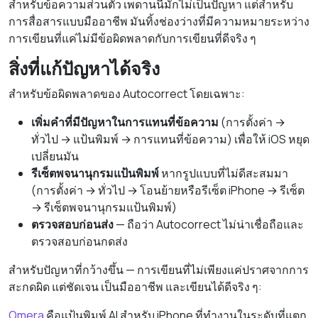
สำหรับข้อความส่วนตัว เพดานนี้มักไม่เป็นปัญหา แต่สำหรับ
การสื่อสารแบบมืออาชีพ มันทิ้งช่องว่างที่มีความหมายระหว่าง
การเขียนที่แค่ไม่มีข้อผิดพลาดกับการเขียนที่ดีจริง ๆ
สิ่งที่แก้ปัญหาได้จริง
สำหรับข้อผิดพลาดของ Autocorrect โดยเฉพาะ:
เพิ่มคำที่มีปัญหาในการแทนที่ข้อความ
(การตั้งค่า →
ทั่วไป → แป้นพิมพ์ → การแทนที่ข้อความ) เพื่อให้ iOS หยุด
เปลี่ยนมัน
รีเซ็ตพจนานุกรมแป้นพิมพ์
หากรูปแบบที่ไม่ดีสะสมมา
(การตั้งค่า → ทั่วไป → โอนย้ายหรือรีเซ็ต iPhone → รีเซ็ต
→ รีเซ็ตพจนานุกรมแป้นพิมพ์)
ตรวจสอบก่อนส่ง
— ถือว่า Autocorrect ไม่น่าเชื่อถือและ
ตรวจสอบก่อนกดส่ง
สำหรับปัญหาที่กว้างขึ้น — การเขียนที่ไม่เพียงแค่ปราศจากการ
สะกดผิด แต่ชัดเจน เป็นมืออาชีพ และเขียนได้ดีจริง ๆ:
Omera
คือแป้นพิมพ์ AI สำหรับ iPhone ที่ทำงานในระดับที่แตก