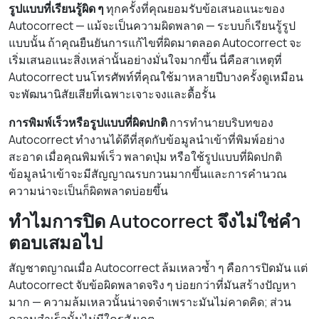
รูปแบบที่เรียนรู้ผิด ๆ
ทุกครั้งที่คุณยอมรับข้อเสนอแนะของ
Autocorrect — แม้จะเป็นความผิดพลาด — ระบบก็เรียนรู้รูป
แบบนั้น ถ้าคุณยืนยันการแก้ไขที่ผิดมาตลอด Autocorrect จะ
เริ่มเสนอแนะสิ่งเหล่านั้นอย่างมั่นใจมากขึ้น นี่คือสาเหตุที่
Autocorrect บนโทรศัพท์ที่คุณใช้มาหลายปีบางครั้งดูเหมือน
จะพัฒนานิสัยเสียที่เฉพาะเจาะจงและดื้อรั้น
การพิมพ์เร็วหรือรูปแบบที่ผิดปกติ
การทำนายบริบทของ
Autocorrect ทำงานได้ดีที่สุดกับข้อมูลนำเข้าที่พิมพ์อย่าง
สะอาด เมื่อคุณพิมพ์เร็ว พลาดปุ่ม หรือใช้รูปแบบที่ผิดปกติ
ข้อมูลนำเข้าจะมีสัญญาณรบกวนมากขึ้นและการคำนวณ
ความน่าจะเป็นก็ผิดพลาดบ่อยขึ้น
ทำไมการปิด Autocorrect จึงไม่ใช่คำ
ตอบเสมอไป
สัญชาตญาณเมื่อ Autocorrect ล้มเหลวซ้ำ ๆ คือการปิดมัน แต่
Autocorrect จับข้อผิดพลาดจริง ๆ บ่อยกว่าที่มันสร้างปัญหา
มาก — ความล้มเหลวนั้นน่าจดจำเพราะมันไม่คาดคิด; ส่วน