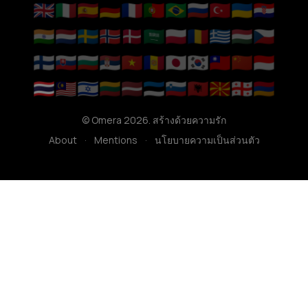
🇬🇧
🇮🇹
🇪🇸
🇩🇪
🇫🇷
🇵🇹
🇧🇷
🇷🇺
🇹🇷
🇺🇦
🇭🇷
🇮🇳
🇳🇱
🇸🇪
🇳🇴
🇩🇰
🇸🇦
🇵🇱
🇷🇴
🇬🇷
🇭🇺
🇨🇿
🇫🇮
🇸🇰
🇧🇬
🇷🇸
🇻🇳
🇦🇩
🇯🇵
🇰🇷
🇹🇼
🇨🇳
🇮🇩
🇹🇭
🇲🇾
🇮🇱
🇱🇹
🇱🇻
🇪🇪
🇸🇮
🇦🇱
🇲🇰
🇬🇪
🇦🇲
© Omera 2026. สร้างด้วยความรัก
About
·
Mentions
·
นโยบายความเป็นส่วนตัว