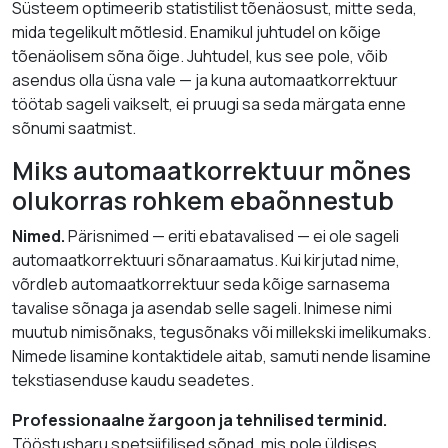
Süsteem optimeerib statistilist tõenäosust, mitte seda,
mida tegelikult mõtlesid. Enamikul juhtudel on kõige
tõenäolisem sõna õige. Juhtudel, kus see pole, võib
asendus olla üsna vale — ja kuna automaatkorrektuur
töötab sageli vaikselt, ei pruugi sa seda märgata enne
sõnumi saatmist.
Miks automaatkorrektuur mõnes
olukorras rohkem ebaõnnestub
Nimed.
Pärisnimed — eriti ebatavalised — ei ole sageli
automaatkorrektuuri sõnaraamatus. Kui kirjutad nime,
võrdleb automaatkorrektuur seda kõige sarnasema
tavalise sõnaga ja asendab selle sageli. Inimese nimi
muutub nimisõnaks, tegusõnaks või millekski imelikumaks.
Nimede lisamine kontaktidele aitab, samuti nende lisamine
tekstiasenduse kaudu seadetes.
Professionaalne žargoon ja tehnilised terminid.
Tööstusharu spetsiifilised sõnad, mis pole üldises