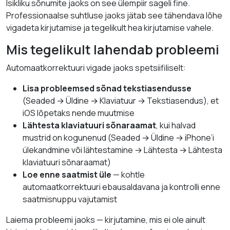
Isikliku sõnumite jaoks on see ülempiir sageli fine.
Professionaalse suhtluse jaoks jätab see tähendava lõhe
vigadeta kirjutamise ja tegelikult hea kirjutamise vahele.
Mis tegelikult lahendab probleemi
Automaatkorrektuuri vigade jaoks spetsiifiliselt:
Lisa probleemsed sõnad tekstiasendusse
(Seaded → Üldine → Klaviatuur → Tekstiasendus), et
iOS lõpetaks nende muutmise
Lähtesta klaviatuuri sõnaraamat
, kui halvad
mustrid on kogunenud (Seaded → Üldine → iPhone’i
ülekandmine või lähtestamine → Lähtesta → Lähtesta
klaviatuuri sõnaraamat)
Loe enne saatmist üle
— kohtle
automaatkorrektuuri ebausaldavana ja kontrolli enne
saatmisnuppu vajutamist
Laiema probleemi jaoks — kirjutamine, mis ei ole ainult