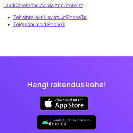
Laadi Omera tasuta alla App Store’ist
.
Tehisintellekti klaviatuur iPhone’ile
Tõlgi sõnumeid iPhone’il
Hangi rakendus kohe!
PRIVAATNE BEETAVERSIOON:
Android