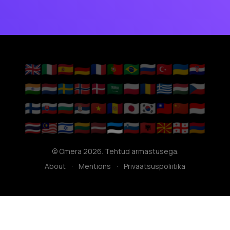
🇬🇧
🇮🇹
🇪🇸
🇩🇪
🇫🇷
🇵🇹
🇧🇷
🇷🇺
🇹🇷
🇺🇦
🇭🇷
🇮🇳
🇳🇱
🇸🇪
🇳🇴
🇩🇰
🇸🇦
🇵🇱
🇷🇴
🇬🇷
🇭🇺
🇨🇿
🇫🇮
🇸🇰
🇧🇬
🇷🇸
🇻🇳
🇦🇩
🇯🇵
🇰🇷
🇹🇼
🇨🇳
🇮🇩
🇹🇭
🇲🇾
🇮🇱
🇱🇹
🇱🇻
🇪🇪
🇸🇮
🇦🇱
🇲🇰
🇬🇪
🇦🇲
© Omera 2026. Tehtud armastusega.
About
·
Mentions
·
Privaatsuspoliitika