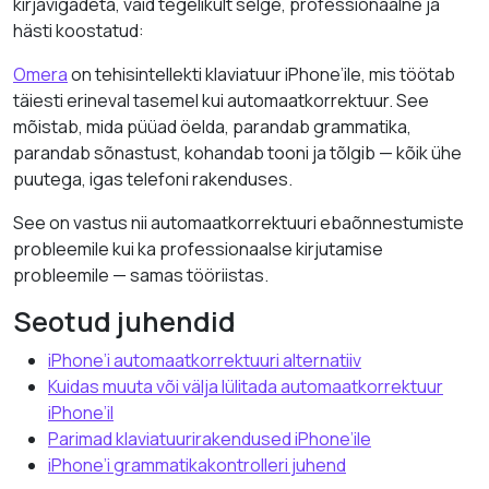
kirjavigadeta, vaid tegelikult selge, professionaalne ja
hästi koostatud:
Omera
on tehisintellekti klaviatuur iPhone’ile, mis töötab
täiesti erineval tasemel kui automaatkorrektuur. See
mõistab, mida püüad öelda, parandab grammatika,
parandab sõnastust, kohandab tooni ja tõlgib — kõik ühe
puutega, igas telefoni rakenduses.
See on vastus nii automaatkorrektuuri ebaõnnestumiste
probleemile kui ka professionaalse kirjutamise
probleemile — samas tööriistas.
Seotud juhendid
iPhone’i automaatkorrektuuri alternatiiv
Kuidas muuta või välja lülitada automaatkorrektuur
iPhone’il
Parimad klaviatuurirakendused iPhone’ile
iPhone’i grammatikakontrolleri juhend