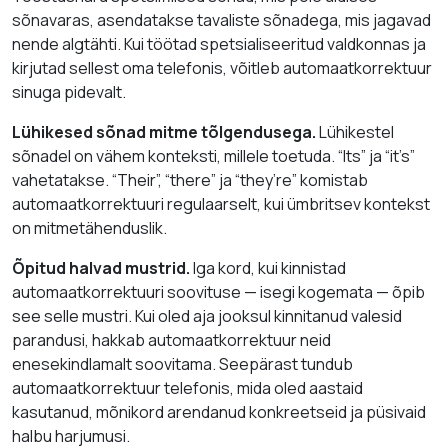
sõnavaras, asendatakse tavaliste sõnadega, mis jagavad
nende algtähti. Kui töötad spetsialiseeritud valdkonnas ja
kirjutad sellest oma telefonis, võitleb automaatkorrektuur
sinuga pidevalt.
Lühikesed sõnad mitme tõlgendusega.
Lühikestel
sõnadel on vähem konteksti, millele toetuda. “Its” ja “it’s”
vahetatakse. “Their”, “there” ja “they’re” komistab
automaatkorrektuuri regulaarselt, kui ümbritsev kontekst
on mitmetähenduslik.
Õpitud halvad mustrid.
Iga kord, kui kinnistad
automaatkorrektuuri soovituse — isegi kogemata — õpib
see selle mustri. Kui oled aja jooksul kinnitanud valesid
parandusi, hakkab automaatkorrektuur neid
enesekindlamalt soovitama. Seepärast tundub
automaatkorrektuur telefonis, mida oled aastaid
kasutanud, mõnikord arendanud konkreetseid ja püsivaid
halbu harjumusi.