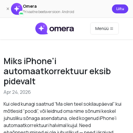
Omera
×
Liitu
Privaatne beetaversioon: Android
Menüü
Miks iPhone'i
automaatkorrektuur eksib
pidevalt
Apr 24, 2026
Kui oled kunagi saatnud “Ma olen teel sokilaupäeval” kui
mõtlesid “poodi”, või leidnud oma nime sõnumi keskel
juhusliku sõnaga asendatuna, oled kogenud iPhone’i
automaatkorrektuuri halvimal kujul. Need
ebaõnnestumised ei ole juhuslikud — need järgivad