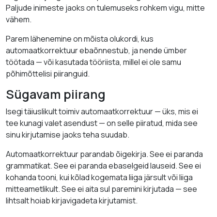
Paljude inimeste jaoks on tulemuseks rohkem vigu, mitte
vähem.
Parem lähenemine on mõista olukordi, kus
automaatkorrektuur ebaõnnestub, ja nende ümber
töötada — või kasutada tööriista, millel ei ole samu
põhimõttelisi piiranguid.
Sügavam piirang
Isegi täiuslikult toimiv automaatkorrektuur — üks, mis ei
tee kunagi valet asendust — on selle piiratud, mida see
sinu kirjutamise jaoks teha suudab.
Automaatkorrektuur parandab õigekirja. See ei paranda
grammatikat. See ei paranda ebaselgeid lauseid. See ei
kohanda tooni, kui kõlad kogemata liiga järsult või liiga
mitteametlikult. See ei aita sul paremini kirjutada — see
lihtsalt hoiab kirjavigadeta kirjutamist.