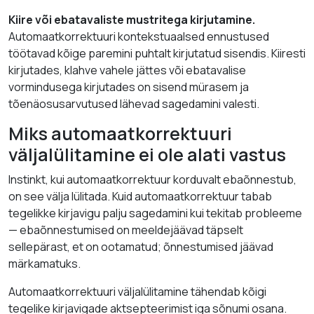
Kiire või ebatavaliste mustritega kirjutamine.
Automaatkorrektuuri kontekstuaalsed ennustused
töötavad kõige paremini puhtalt kirjutatud sisendis. Kiiresti
kirjutades, klahve vahele jättes või ebatavalise
vormindusega kirjutades on sisend mürasem ja
tõenäosusarvutused lähevad sagedamini valesti.
Miks automaatkorrektuuri
väljalülitamine ei ole alati vastus
Instinkt, kui automaatkorrektuur korduvalt ebaõnnestub,
on see välja lülitada. Kuid automaatkorrektuur tabab
tegelikke kirjavigu palju sagedamini kui tekitab probleeme
— ebaõnnestumised on meeldejäävad täpselt
sellepärast, et on ootamatud; õnnestumised jäävad
märkamatuks.
Automaatkorrektuuri väljalülitamine tähendab kõigi
tegelike kirjavigade aktsepteerimist iga sõnumi osana.