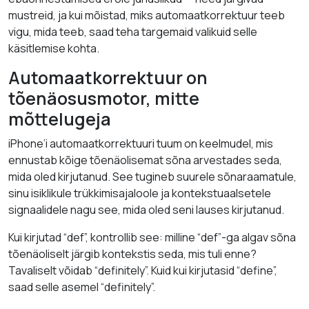
mustreid, ja kui mõistad, miks automaatkorrektuur teeb
vigu, mida teeb, saad teha targemaid valikuid selle
käsitlemise kohta.
Automaatkorrektuur on
tõenäosusmotor, mitte
mõttelugeja
iPhone’i automaatkorrektuuri tuum on keelmudel, mis
ennustab kõige tõenäolisemat sõna arvestades seda,
mida oled kirjutanud. See tugineb suurele sõnaraamatule,
sinu isiklikule trükkimisajaloole ja kontekstuaalsetele
signaalidele nagu see, mida oled seni lauses kirjutanud.
Kui kirjutad “def”, kontrollib see: milline “def”-ga algav sõna
tõenäoliselt järgib kontekstis seda, mis tuli enne?
Tavaliselt võidab “definitely”. Kuid kui kirjutasid “define”,
saad selle asemel “definitely”.