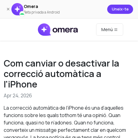
Omera
×
Uneix-te
Beta privada a Android
Menú
Com canviar o desactivar la
correcció automàtica a
l'iPhone
Apr 24, 2026
La correcció automàtica de l’iPhone és una d’aquelles
funcions sobre les quals tothom té una opinió. Quan
funciona, quasi no te n’adones. Quan no funciona,
converteix un missatge perfectament clar en quelcom
vergonyós. La bona notícia és que tens més control