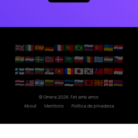
🇬🇧
🇮🇹
🇪🇸
🇩🇪
🇫🇷
🇵🇹
🇧🇷
🇷🇺
🇹🇷
🇺🇦
🇭🇷
🇮🇳
🇳🇱
🇸🇪
🇳🇴
🇩🇰
🇸🇦
🇵🇱
🇷🇴
🇬🇷
🇭🇺
🇨🇿
🇫🇮
🇸🇰
🇧🇬
🇷🇸
🇻🇳
🇦🇩
🇯🇵
🇰🇷
🇹🇼
🇨🇳
🇮🇩
🇹🇭
🇲🇾
🇮🇱
🇱🇹
🇱🇻
🇪🇪
🇸🇮
🇦🇱
🇲🇰
🇬🇪
🇦🇲
© Omera 2026. Fet amb amor.
About
·
Mentions
·
Política de privadesa