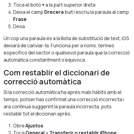
Toca el botó
+
a la part superior dreta
Deixa el camp
Drecera
buit i escriu la paraula al camp
Frase
Desa
Un cop una paraula és a la llista de substitució de text, iOS
deixarà de canviar-la. Funciona per a noms, termes
específics del sector o qualsevol paraula que la correcció
automàtica constantment s’equivoca.
Com restablir el diccionari de
correcció automàtica
Si la correcció automàtica ha après mals hàbits amb el
temps, potser has confirmat una correcció incorrecta i
ara continua suggerint la paraula incorrecta, pots
restablir tot el diccionari après.
Obre
Ajustos
Toca
General > Transferir o restablir iPhone