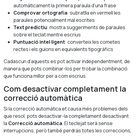
automàticament la primera paraula d’una frase
Comprovar ortografia
: subratlla en vermell les
paraules potencialment mal escrites
Text predictiu
: mostra suggeriments de paraules
sobre el teclat mentre escrius
Puntuació intel·ligent
: converteix les cometes
rectes i els guions en equivalents tipogràfics
Cadascun d’aquests es pot activar independentment, de
manera que pots combinar-los per trobar la combinació
que funciona millor per a com escrius.
Com desactivar completament la
correcció automàtica
Si la correcció automàtica et causa més problemes dels
que resol, pots desactivar-la completament desactivant
la
Correcció automàtica
. El teclejat serà sense
interrupcions, però també perdràs totes les correccions,