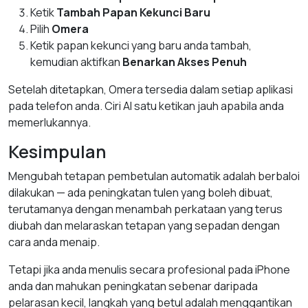
Ketik
Tambah Papan Kekunci Baru
Pilih
Omera
Ketik papan kekunci yang baru anda tambah,
kemudian aktifkan
Benarkan Akses Penuh
Setelah ditetapkan, Omera tersedia dalam setiap aplikasi
pada telefon anda. Ciri AI satu ketikan jauh apabila anda
memerlukannya.
Kesimpulan
Mengubah tetapan pembetulan automatik adalah berbaloi
dilakukan — ada peningkatan tulen yang boleh dibuat,
terutamanya dengan menambah perkataan yang terus
diubah dan melaraskan tetapan yang sepadan dengan
cara anda menaip.
Tetapi jika anda menulis secara profesional pada iPhone
anda dan mahukan peningkatan sebenar daripada
pelarasan kecil, langkah yang betul adalah menggantikan