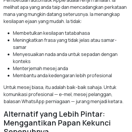
Pembetulan automatik Apple adalah enjin ramalan. Ia
melihat apa yang anda taip dan mencadangkan perkataan
mana yang mungkin datang seterusnya. Ia menangkap
kesilapan ejaan yang mudah. Ia tidak:
Membetulkan kesilapan tatabahasa
Meningkatkan frasa yang tidak jelas atau samar-
samar
Menyesuaikan nada anda untuk sepadan dengan
konteks
Menterjemah mesej anda
Membantu anda kedengaran lebih profesional
Untuk mesej biasa, itu adalah baik-baik sahaja. Untuk
komunikasi profesional — e-mel, mesej pelanggan,
balasan WhatsApp perniagaan — jurang menjadi ketara.
Alternatif yang Lebih Pintar:
Menggantikan Papan Kekunci
Sepenuhnya