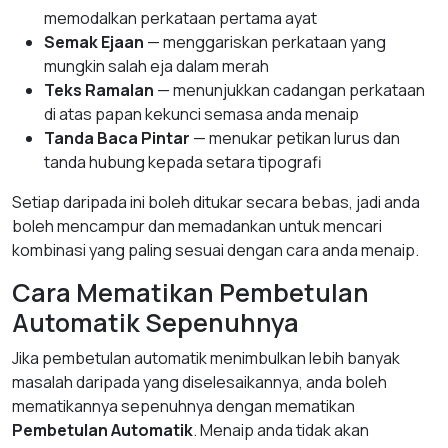
memodalkan perkataan pertama ayat
Semak Ejaan
— menggariskan perkataan yang
mungkin salah eja dalam merah
Teks Ramalan
— menunjukkan cadangan perkataan
di atas papan kekunci semasa anda menaip
Tanda Baca Pintar
— menukar petikan lurus dan
tanda hubung kepada setara tipografi
Setiap daripada ini boleh ditukar secara bebas, jadi anda
boleh mencampur dan memadankan untuk mencari
kombinasi yang paling sesuai dengan cara anda menaip.
Cara Mematikan Pembetulan
Automatik Sepenuhnya
Jika pembetulan automatik menimbulkan lebih banyak
masalah daripada yang diselesaikannya, anda boleh
mematikannya sepenuhnya dengan mematikan
Pembetulan Automatik
. Menaip anda tidak akan