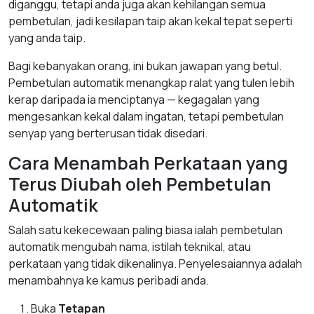
diganggu, tetapi anda juga akan kehilangan semua
pembetulan, jadi kesilapan taip akan kekal tepat seperti
yang anda taip.
Bagi kebanyakan orang, ini bukan jawapan yang betul.
Pembetulan automatik menangkap ralat yang tulen lebih
kerap daripada ia menciptanya — kegagalan yang
mengesankan kekal dalam ingatan, tetapi pembetulan
senyap yang berterusan tidak disedari.
Cara Menambah Perkataan yang
Terus Diubah oleh Pembetulan
Automatik
Salah satu kekecewaan paling biasa ialah pembetulan
automatik mengubah nama, istilah teknikal, atau
perkataan yang tidak dikenalinya. Penyelesaiannya adalah
menambahnya ke kamus peribadi anda.
Buka
Tetapan