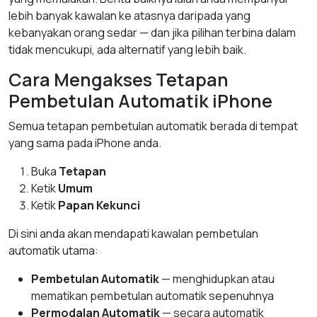
lebih banyak kawalan ke atasnya daripada yang
kebanyakan orang sedar — dan jika pilihan terbina dalam
tidak mencukupi, ada alternatif yang lebih baik.
Cara Mengakses Tetapan
Pembetulan Automatik iPhone
Semua tetapan pembetulan automatik berada di tempat
yang sama pada iPhone anda.
Buka
Tetapan
Ketik
Umum
Ketik
Papan Kekunci
Di sini anda akan mendapati kawalan pembetulan
automatik utama:
Pembetulan Automatik
— menghidupkan atau
mematikan pembetulan automatik sepenuhnya
Permodalan Automatik
— secara automatik