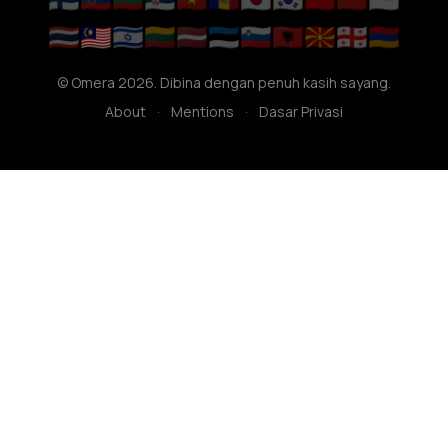
🇹🇭
🇲🇾
🇮🇱
🇱🇹
🇱🇻
🇪🇪
🇸🇮
🇦🇱
🇲🇰
🇬🇪
🇦🇲
© Omera 2026. Dibina dengan penuh kasih sayang.
About
·
Mentions
·
Dasar Privasi