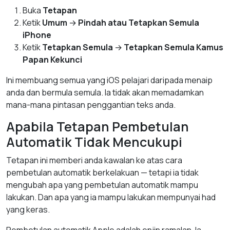
Buka
Tetapan
Ketik
Umum
→
Pindah atau Tetapkan Semula
iPhone
Ketik
Tetapkan Semula
→
Tetapkan Semula Kamus
Papan Kekunci
Ini membuang semua yang iOS pelajari daripada menaip
anda dan bermula semula. Ia tidak akan memadamkan
mana-mana pintasan penggantian teks anda.
Apabila Tetapan Pembetulan
Automatik Tidak Mencukupi
Tetapan ini memberi anda kawalan ke atas cara
pembetulan automatik berkelakuan — tetapi ia tidak
mengubah apa yang pembetulan automatik mampu
lakukan. Dan apa yang ia mampu lakukan mempunyai had
yang keras.