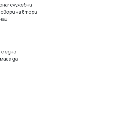
она: служебни
говори на втори
чаи
 с едно
омага да