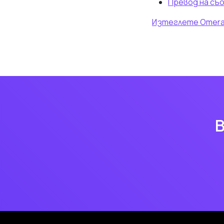
Превод на съ
Изтеглете Omera 