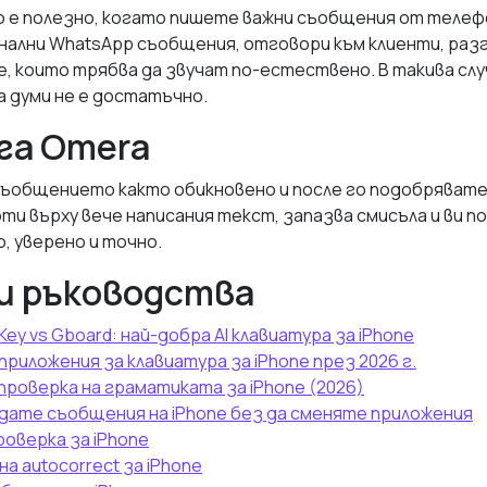
 е полезно, когато пишете важни съобщения от телеф
нални WhatsApp съобщения, отговори към клиенти, раз
е, които трябва да звучат по-естествено. В такива слу
 думи не е достатъчно.
га Omera
ъобщението както обикновено и после го подобрявате
оти върху вече написания текст, запазва смисъла и ви п
, уверено и точно.
и ръководства
Key vs Gboard: най-добра AI клавиатура за iPhone
риложения за клавиатура за iPhone през 2026 г.
роверка на граматиката за iPhone (2026)
ждате съобщения на iPhone без да сменяте приложения
оверка за iPhone
а autocorrect за iPhone