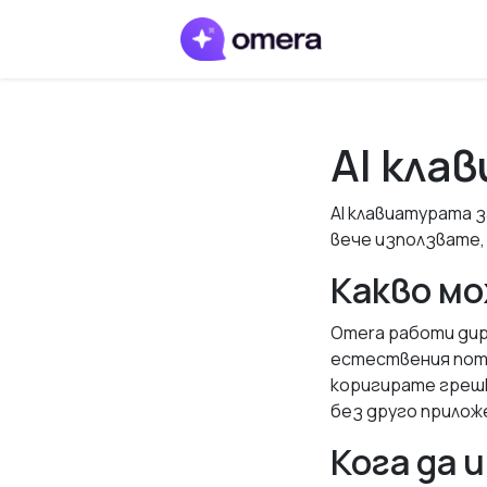
AI кла
AI клавиатурата з
вече използвате,
Какво м
Omera работи дир
естествения пото
коригирате грешк
без друго прилож
Кога да 