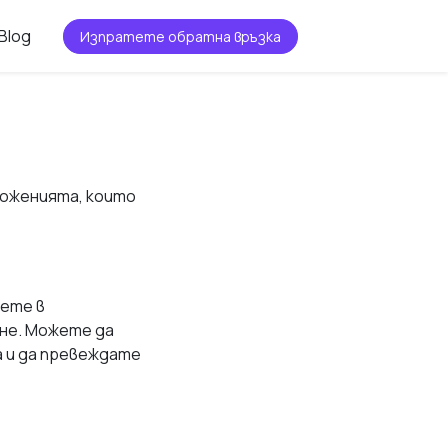
Blog
Изпратете обратна връзка
иложенията, които
шете в
не. Можете да
а и да превеждате