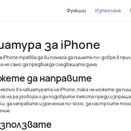
Функции
Изтегляне
виатура за iPhone
а iPhone трябва да ви помага да пишете по-добре в пр
 а не само да предвижда следващата дума.
ожете да направите
ектно в клавиатурата на iPhone, така че можете да пи
к на разговора и да подобрите текста преди изпраща
и, да направите изречение по-ясно, да настроите тон
ение.
използвате