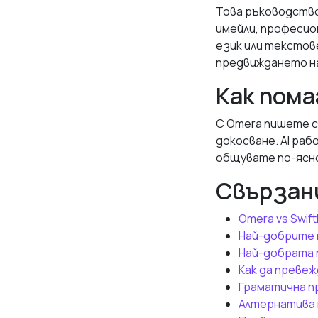
Това ръководство
имейли, професио
език или текстов
предвиждането на
Как пома
С Omera пишете с
докосване. AI раб
общувате по-ясно
Свързан
Omera vs Swift
Най-добрите п
Най-добрата п
Как да преве
Граматична пр
Алтернатива н