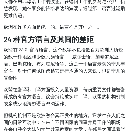
天都在用非母语工作的疲惫。在德国工作的罗马尼亚护士仍
然发现，她在家乡能轻松表达的温暖，通过第二语言过滤后
更难传递。
欧洲在许多方面是统一的。语言不是其中之一。
24 种官方语言及其间的差距
欧盟有 24 种官方语言。这个数字不包括数百万欧洲人所说
的数十种地区和少数民族语言——威尔士语、加泰罗尼亚
语、巴斯克语、布列塔尼语等。这是一个语言景观的非凡丰
富性，对于任何试图跨越它进行沟通的人来说，也是非凡的
复杂性。
欧盟在翻译和口译方面投入大量资源。每份重要文件都被翻
译成所有官方语言。议会辩论被实时口译。欧盟的机构机制
或多或少地跨越语言鸿沟运作。
但机构机制不是欧洲融合真正发生的地方。它发生在人们之
间的日常互动中：在来自不同国家的同事并肩工作的职场，
在来自整个大陆的学生共享教室的大学，在邻居之间说着半