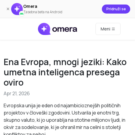
Omera
×
Pridruži se
Zasebna beta na Android
Meni
Ena Evropa, mnogi jeziki: Kako
umetna inteligenca presega
oviro
Apr 21, 2026
Evropska unija je eden od najambicioznejših političnih
projektov v človeški zgodovini. Ustvarila je enotni trg,
skupno valuto, ki jo uporablja na stotine milijonov ljudi, in
okvir za sodelovanje, ki je ohranil mir na celini s stoletji
konfliktov za seboj.