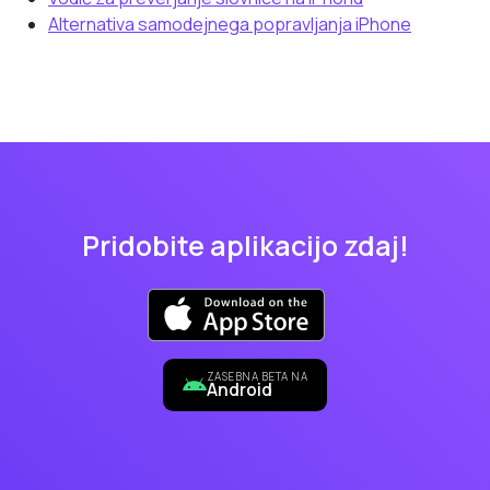
Alternativa samodejnega popravljanja iPhone
Pridobite aplikacijo zdaj!
ZASEBNA BETA NA
Android