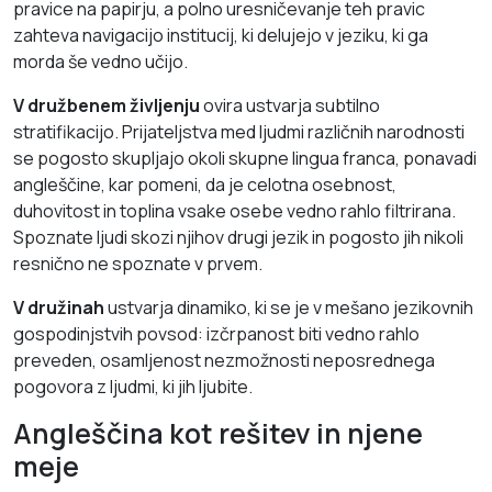
pravice na papirju, a polno uresničevanje teh pravic
zahteva navigacijo institucij, ki delujejo v jeziku, ki ga
morda še vedno učijo.
V družbenem življenju
ovira ustvarja subtilno
stratifikacijo. Prijateljstva med ljudmi različnih narodnosti
se pogosto skupljajo okoli skupne lingua franca, ponavadi
angleščine, kar pomeni, da je celotna osebnost,
duhovitost in toplina vsake osebe vedno rahlo filtrirana.
Spoznate ljudi skozi njihov drugi jezik in pogosto jih nikoli
resnično ne spoznate v prvem.
V družinah
ustvarja dinamiko, ki se je v mešano jezikovnih
gospodinjstvih povsod: izčrpanost biti vedno rahlo
preveden, osamljenost nezmožnosti neposrednega
pogovora z ljudmi, ki jih ljubite.
Angleščina kot rešitev in njene
meje