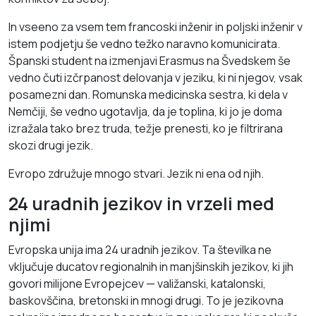
In vseeno za vsem tem francoski inženir in poljski inženir v
istem podjetju še vedno težko naravno komunicirata.
Španski student na izmenjavi Erasmus na Švedskem še
vedno čuti izčrpanost delovanja v jeziku, ki ni njegov, vsak
posamezni dan. Romunska medicinska sestra, ki dela v
Nemčiji, še vedno ugotavlja, da je toplina, ki jo je doma
izražala tako brez truda, težje prenesti, ko je filtrirana
skozi drugi jezik.
Evropo združuje mnogo stvari. Jezik ni ena od njih.
24 uradnih jezikov in vrzeli med
njimi
Evropska unija ima 24 uradnih jezikov. Ta številka ne
vključuje ducatov regionalnih in manjšinskih jezikov, ki jih
govori milijone Evropejcev — valižanski, katalonski,
baskovščina, bretonski in mnogi drugi. To je jezikovna