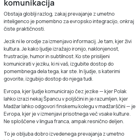
komunikacija
Obstaja globlji razlog, zakaj prevajanje z umetno
inteligenco je pomembno za evropsko integracijo, onkraj
čiste praktičnosti.
Jezik ni le orodje za izmenjavo informacij. Je tam, kjer živi
kultura. Je kako ljudje izražajo ironijo, naklonjenost,
frustracije, humor in subtilnost. Ko ste prisiljeni
komunicirati v jeziku, ki ni vaš, izgubite dostop do
pomembnega dela tega, kar ste. In ljudje, s katerimi
govorite, izgubijo dostop do njega tudi.
Evropa, kjer ljudje komunicirajo čez jezike — kjer Polak
lahko izrazi nekaj Špancu v poljščini in je razumljen, kjer
Madžar lahko odgovori finskemu kolegu v madžarščini — je
Evropa, kjer je v izmenjavi prisotnega več vsake kulture.
Ne sploščene v lingua franca, ampak resnično deljen.
To je obljuba dobro izvedenega prevajanja z umetno