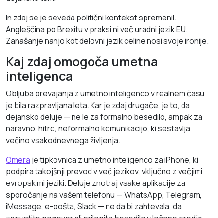
In zdaj se je seveda politični kontekst spremenil.
Angleščina po Brexitu v praksi ni več uradni jezik EU.
Zanašanje nanjo kot delovni jezik celine nosi svoje ironije.
Kaj zdaj omogoča umetna
inteligenca
Obljuba prevajanja z umetno inteligenco v realnem času
je bila razpravljana leta. Kar je zdaj drugače, je to, da
dejansko deluje — ne le za formalno besedilo, ampak za
naravno, hitro, neformalno komunikacijo, ki sestavlja
večino vsakodnevnega življenja.
Omera
je tipkovnica z umetno inteligenco za iPhone, ki
podpira takojšnji prevod v več jezikov, vključno z večjimi
evropskimi jeziki. Deluje znotraj vsake aplikacije za
sporočanje na vašem telefonu — WhatsApp, Telegram,
iMessage, e-pošta, Slack — ne da bi zahtevala, da