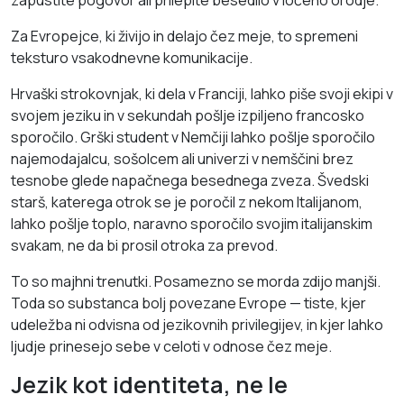
zapustite pogovor ali prilepite besedilo v ločeno orodje.
Za Evropejce, ki živijo in delajo čez meje, to spremeni
teksturo vsakodnevne komunikacije.
Hrvaški strokovnjak, ki dela v Franciji, lahko piše svoji ekipi v
svojem jeziku in v sekundah pošlje izpiljeno francosko
sporočilo. Grški student v Nemčiji lahko pošlje sporočilo
najemodajalcu, sošolcem ali univerzi v nemščini brez
tesnobe glede napačnega besednega zveza. Švedski
starš, katerega otrok se je poročil z nekom Italijanom,
lahko pošlje toplo, naravno sporočilo svojim italijanskim
svakam, ne da bi prosil otroka za prevod.
To so majhni trenutki. Posamezno se morda zdijo manjši.
Toda so substanca bolj povezane Evrope — tiste, kjer
udeležba ni odvisna od jezikovnih privilegijev, in kjer lahko
ljudje prinesejo sebe v celoti v odnose čez meje.
Jezik kot identiteta, ne le