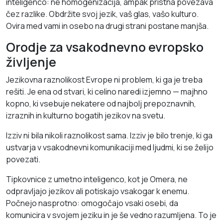
inteligenco: ne homogenizacija, ampak pristna povezava
čez razlike. Obdržite svoj jezik, vaš glas, vašo kulturo.
Ovira med vami in osebo na drugi strani postane manjša.
Orodje za vsakodnevno evropsko
življenje
Jezikovna raznolikost Evrope ni problem, ki ga je treba
rešiti. Je ena od stvari, ki celino naredi izjemno — majhno
kopno, ki vsebuje nekatere od najbolj prepoznavnih,
izraznih in kulturno bogatih jezikov na svetu.
Izziv ni bila nikoli raznolikost sama. Izziv je bilo trenje, ki ga
ustvarja v vsakodnevni komunikaciji med ljudmi, ki se želijo
povezati.
Tipkovnice z umetno inteligenco, kot je Omera, ne
odpravljajo jezikov ali potiskajo vsakogar k enemu.
Počnejo nasprotno: omogočajo vsaki osebi, da
komunicira v svojem jeziku in je še vedno razumljena. To je