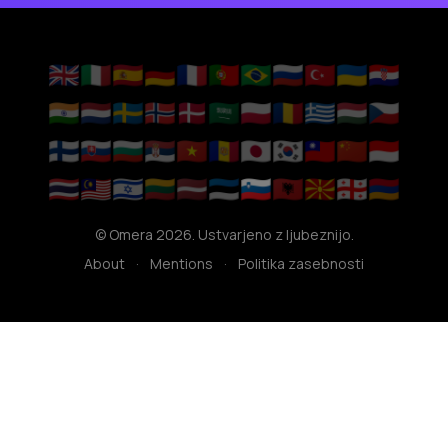
🇬🇧
🇮🇹
🇪🇸
🇩🇪
🇫🇷
🇵🇹
🇧🇷
🇷🇺
🇹🇷
🇺🇦
🇭🇷
🇮🇳
🇳🇱
🇸🇪
🇳🇴
🇩🇰
🇸🇦
🇵🇱
🇷🇴
🇬🇷
🇭🇺
🇨🇿
🇫🇮
🇸🇰
🇧🇬
🇷🇸
🇻🇳
🇦🇩
🇯🇵
🇰🇷
🇹🇼
🇨🇳
🇮🇩
🇹🇭
🇲🇾
🇮🇱
🇱🇹
🇱🇻
🇪🇪
🇸🇮
🇦🇱
🇲🇰
🇬🇪
🇦🇲
© Omera 2026. Ustvarjeno z ljubeznijo.
About
·
Mentions
·
Politika zasebnosti