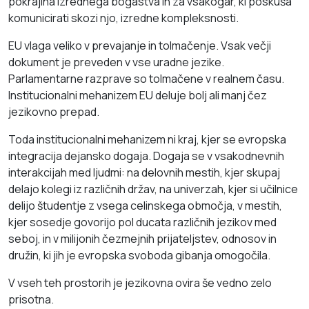
pokrajina izrednega bogastva in za vsakogar, ki poskuša
komunicirati skozi njo, izredne kompleksnosti.
EU vlaga veliko v prevajanje in tolmačenje. Vsak večji
dokument je preveden v vse uradne jezike.
Parlamentarne razprave so tolmačene v realnem času.
Institucionalni mehanizem EU deluje bolj ali manj čez
jezikovno prepad.
Toda institucionalni mehanizem ni kraj, kjer se evropska
integracija dejansko dogaja. Dogaja se v vsakodnevnih
interakcijah med ljudmi: na delovnih mestih, kjer skupaj
delajo kolegi iz različnih držav, na univerzah, kjer si učilnice
delijo študentje z vsega celinskega območja, v mestih,
kjer sosedje govorijo pol ducata različnih jezikov med
seboj, in v milijonih čezmejnih prijateljstev, odnosov in
družin, ki jih je evropska svoboda gibanja omogočila.
V vseh teh prostorih je jezikovna ovira še vedno zelo
prisotna.