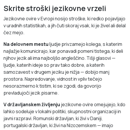
Skrite stroški jezikovne vrzeli
Jezikovne ovire v Evropi nosijo stroške, ki redko pojavljajo
v uradnih statistikah, a jih čuti skoraj vsak, ki je živel ali delal
čez mejo.
Na delovnem mestu
ljudje privzamejo kolega, s katerim
najlažje komunicirajo, kar ponavadi pomeni tistega, ki deli
njihov jezik ali ima najboljšo angleščino. Tišji glasovi —
ljudje, katerih ideje so prav tako dobre, a katerih
samozavest v drugem jeziku je nižja — dobijo manj
prostora. Napredovanje, vidnost in vpliv tečejo
nesorazmerno k tistim, ki se zgodi, da govorijo
prevladujoči jezik pisarne.
V državljanskem življenju
jezikovne ovire omejujejo, kdo
lahko sodeluje v lokalni politiki, skupnostni organizaciji in
javni razpravi. Romunski državljan, ki živi v Daniji,
portugalski državljan, ki živi na Nizozemskem — imajo