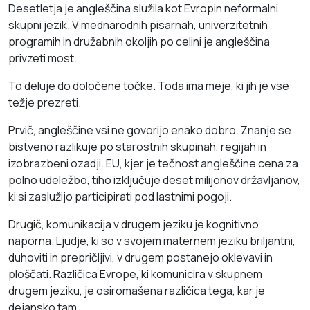
Desetletja je angleščina služila kot Evropin neformalni
skupni jezik. V mednarodnih pisarnah, univerzitetnih
programih in družabnih okoljih po celini je angleščina
privzeti most.
To deluje do določene točke. Toda ima meje, ki jih je vse
težje prezreti.
Prvič, angleščine vsi ne govorijo enako dobro. Znanje se
bistveno razlikuje po starostnih skupinah, regijah in
izobrazbeni ozadji. EU, kjer je tečnost angleščine cena za
polno udeležbo, tiho izključuje deset milijonov državljanov,
ki si zaslužijo participirati pod lastnimi pogoji.
Drugič, komunikacija v drugem jeziku je kognitivno
naporna. Ljudje, ki so v svojem maternem jeziku briljantni,
duhoviti in prepričljivi, v drugem postanejo oklevavi in
ploščati. Različica Evrope, ki komunicira v skupnem
drugem jeziku, je osiromašena različica tega, kar je
dejansko tam.