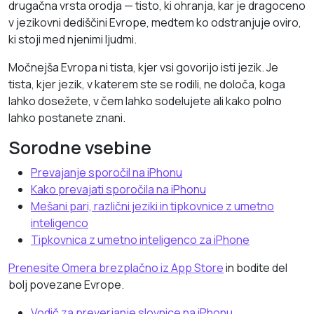
drugačna vrsta orodja — tisto, ki ohranja, kar je dragoceno
v jezikovni dediščini Evrope, medtem ko odstranjuje oviro,
ki stoji med njenimi ljudmi.
Močnejša Evropa ni tista, kjer vsi govorijo isti jezik. Je
tista, kjer jezik, v katerem ste se rodili, ne določa, koga
lahko dosežete, v čem lahko sodelujete ali kako polno
lahko postanete znani.
Sorodne vsebine
Prevajanje sporočil na iPhonu
Kako prevajati sporočila na iPhonu
Mešani pari, različni jeziki in tipkovnice z umetno
inteligenco
Tipkovnica z umetno inteligenco za iPhone
Prenesite Omera brezplačno iz App Store
in bodite del
bolj povezane Evrope.
Vodič za preverjanje slovnice na iPhonu