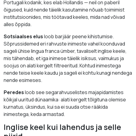
Portugali kodanik, kes elab Hollandis — neil on paberil
õigused, kuid nende täielik kasutamine nõuab toimimist
institutsioonides, mis töötavad keeles, mida nad võivad
alles õppida.
Sotsiaalses elus
loob barjäär peene kihistumise.
Sõprussidemed eri rahvuste inimeste vahel koonduvad
sageli ühise lingua franca ümber, tavaliselt inglise keele,
mis tähendab, et iga inimese täielik isiksus, vaimukus ja
soojus on alati kergelt filtreeritud. Kohtud inimestega
nende teise keele kaudu ja sageli ei kohtu kunagi nendega
nende esimeses.
Peredes
loob see segarahvuselistes majapidamistes
kõikjal uuritud dünaamika: alati kergelt tõlgituna olemise
kurnatus, üksindus, kui sa ei suuda otse rääkida
inimestega, keda armastad.
Inglise keel kui lahendus ja selle