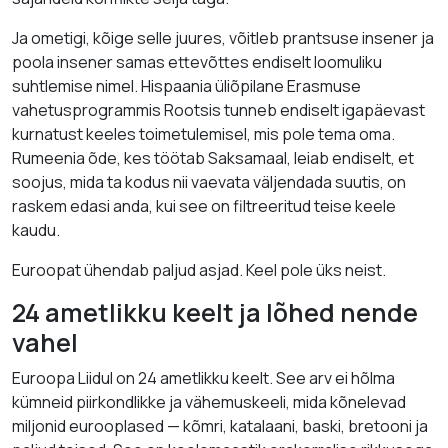
Ja ometigi, kõige selle juures, võitleb prantsuse insener ja
poola insener samas ettevõttes endiselt loomuliku
suhtlemise nimel. Hispaania üliõpilane Erasmuse
vahetusprogrammis Rootsis tunneb endiselt igapäevast
kurnatust keeles toimetulemisel, mis pole tema oma.
Rumeenia õde, kes töötab Saksamaal, leiab endiselt, et
soojus, mida ta kodus nii vaevata väljendada suutis, on
raskem edasi anda, kui see on filtreeritud teise keele
kaudu.
Euroopat ühendab paljud asjad. Keel pole üks neist.
24 ametlikku keelt ja lõhed nende
vahel
Euroopa Liidul on 24 ametlikku keelt. See arv ei hõlma
kümneid piirkondlikke ja vähemuskeeli, mida kõnelevad
miljonid eurooplased — kõmri, katalaani, baski, bretooni ja