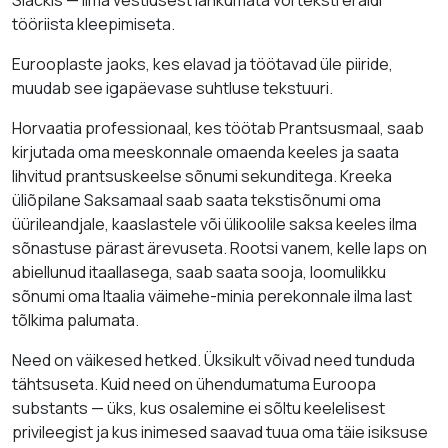
Slackis — ilma vestlusest lahkumata või teksti eraldi
tööriista kleepimiseta.
Eurooplaste jaoks, kes elavad ja töötavad üle piiride,
muudab see igapäevase suhtluse tekstuuri.
Horvaatia professionaal, kes töötab Prantsusmaal, saab
kirjutada oma meeskonnale omaenda keeles ja saata
lihvitud prantsuskeelse sõnumi sekunditega. Kreeka
üliõpilane Saksamaal saab saata tekstisõnumi oma
üürileandjale, kaaslastele või ülikoolile saksa keeles ilma
sõnastuse pärast ärevuseta. Rootsi vanem, kelle laps on
abiellunud itaallasega, saab saata sooja, loomulikku
sõnumi oma Itaalia väimehe-minia perekonnale ilma last
tõlkima palumata.
Need on väikesed hetked. Üksikult võivad need tunduda
tähtsuseta. Kuid need on ühendumatuma Euroopa
substants — üks, kus osalemine ei sõltu keelelisest
privileegist ja kus inimesed saavad tuua oma täie isiksuse