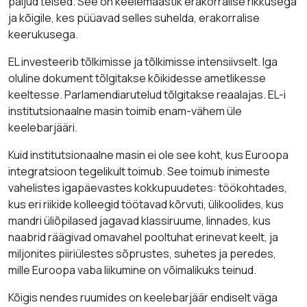
paljud teised. See on keelemaastik erakorralise rikkusega
ja kõigile, kes püüavad selles suhelda, erakorralise
keerukusega.
EL investeerib tõlkimisse ja tõlkimisse intensiivselt. Iga
oluline dokument tõlgitakse kõikidesse ametlikesse
keeltesse. Parlamendiarutelud tõlgitakse reaalajas. EL-i
institutsionaalne masin toimib enam-vähem üle
keelebarjääri.
Kuid institutsionaalne masin ei ole see koht, kus Euroopa
integratsioon tegelikult toimub. See toimub inimeste
vahelistes igapäevastes kokkupuudetes: töökohtades,
kus eri riikide kolleegid töötavad kõrvuti, ülikoolides, kus
mandri üliõpilased jagavad klassiruume, linnades, kus
naabrid räägivad omavahel pooltuhat erinevat keelt, ja
miljonites piiriülestes sõprustes, suhetes ja peredes,
mille Euroopa vaba liikumine on võimalikuks teinud.
Kõigis nendes ruumides on keelebarjäär endiselt väga