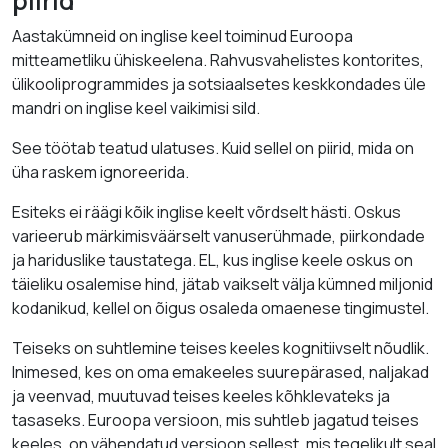
piirid
Aastakümneid on inglise keel toiminud Euroopa
mitteametliku ühiskeelena. Rahvusvahelistes kontorites,
ülikooliprogrammides ja sotsiaalsetes keskkondades üle
mandri on inglise keel vaikimisi sild.
See töötab teatud ulatuses. Kuid sellel on piirid, mida on
üha raskem ignoreerida.
Esiteks ei räägi kõik inglise keelt võrdselt hästi. Oskus
varieerub märkimisväärselt vanuserühmade, piirkondade
ja hariduslike taustatega. EL, kus inglise keele oskus on
täieliku osalemise hind, jätab vaikselt välja kümned miljonid
kodanikud, kellel on õigus osaleda omaenese tingimustel.
Teiseks on suhtlemine teises keeles kognitiivselt nõudlik.
Inimesed, kes on oma emakeeles suurepärased, naljakad
ja veenvad, muutuvad teises keeles kõhklevateks ja
tasaseks. Euroopa versioon, mis suhtleb jagatud teises
keeles, on vähendatud versioon sellest, mis tegelikult seal