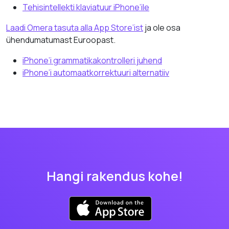
Tehisintellekti klaviatuur iPhone’ile
Laadi Omera tasuta alla App Store’ist
ja ole osa
ühendumatumast Euroopast.
iPhone’i grammatikakontrolleri juhend
iPhone’i automaatkorrektuuri alternatiiv
Hangi rakendus kohe!