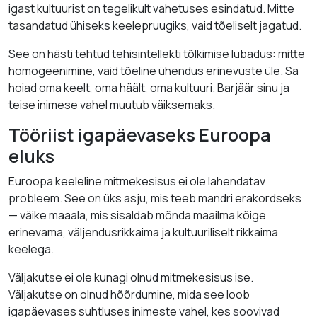
igast kultuurist on tegelikult vahetuses esindatud. Mitte
tasandatud ühiseks keelepruugiks, vaid tõeliselt jagatud.
See on hästi tehtud tehisintellekti tõlkimise lubadus: mitte
homogeenimine, vaid tõeline ühendus erinevuste üle. Sa
hoiad oma keelt, oma häält, oma kultuuri. Barjäär sinu ja
teise inimese vahel muutub väiksemaks.
Tööriist igapäevaseks Euroopa
eluks
Euroopa keeleline mitmekesisus ei ole lahendatav
probleem. See on üks asju, mis teeb mandri erakordseks
— väike maaala, mis sisaldab mõnda maailma kõige
erinevama, väljendusrikkaima ja kultuuriliselt rikkaima
keelega.
Väljakutse ei ole kunagi olnud mitmekesisus ise.
Väljakutse on olnud hõõrdumine, mida see loob
igapäevases suhtluses inimeste vahel, kes soovivad