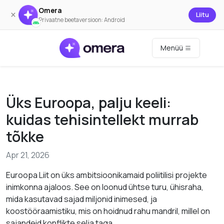
Omera
×
Liitu
Privaatne beetaversioon: Android
Menüü
Üks Euroopa, palju keeli:
kuidas tehisintellekt murrab
tõkke
Apr 21, 2026
Euroopa Liit on üks ambitsioonikamaid poliitilisi projekte
inimkonna ajaloos. See on loonud ühtse turu, ühisraha,
mida kasutavad sajad miljonid inimesed, ja
koostööraamistiku, mis on hoidnud rahu mandril, millel on
sajandeid konflikte selja taga.