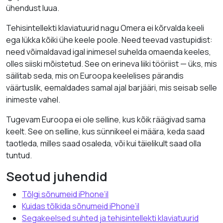
ühendust luua.
Tehisintellekti klaviatuurid nagu Omera ei kõrvalda keeli
ega lükka kõiki ühe keele poole. Need teevad vastupidist:
need võimaldavad igal inimesel suhelda omaenda keeles,
olles siiski mõistetud. See on erineva liiki tööriist — üks, mis
säilitab seda, mis on Euroopa keelelises pärandis
väärtuslik, eemaldades samal ajal barjääri, mis seisab selle
inimeste vahel.
Tugevam Euroopa ei ole selline, kus kõik räägivad sama
keelt. See on selline, kus sünnikeel ei määra, keda saad
taotleda, milles saad osaleda, või kui täielikult saad olla
tuntud.
Seotud juhendid
Tõlgi sõnumeid iPhone’il
Kuidas tõlkida sõnumeid iPhone’il
Segakeelsed suhted ja tehisintellekti klaviatuurid