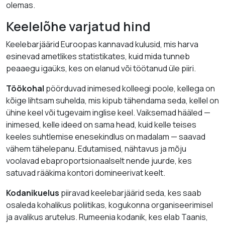
olemas.
Keelelõhe varjatud hind
Keelebarjäärid Euroopas kannavad kulusid, mis harva
esinevad ametlikes statistikates, kuid mida tunneb
peaaegu igaüks, kes on elanud või töötanud üle piiri.
Töökohal
pöörduvad inimesed kolleegi poole, kellega on
kõige lihtsam suhelda, mis kipub tähendama seda, kellel on
ühine keel või tugevaim inglise keel. Vaiksemad hääled —
inimesed, kelle ideed on sama head, kuid kelle teises
keeles suhtlemise enesekindlus on madalam — saavad
vähem tähelepanu. Edutamised, nähtavus ja mõju
voolavad ebaproportsionaalselt nende juurde, kes
satuvad rääkima kontori domineerivat keelt.
Kodanikuelus
piiravad keelebarjäärid seda, kes saab
osaleda kohalikus poliitikas, kogukonna organiseerimisel
ja avalikus arutelus. Rumeenia kodanik, kes elab Taanis,