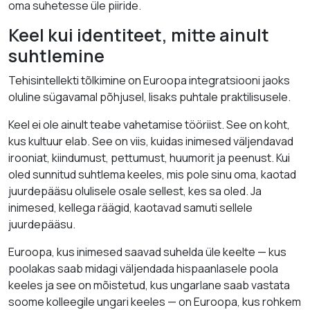
oma suhetesse üle piiride.
Keel kui identiteet, mitte ainult
suhtlemine
Tehisintellekti tõlkimine on Euroopa integratsiooni jaoks
oluline sügavamal põhjusel, lisaks puhtale praktilisusele.
Keel ei ole ainult teabe vahetamise tööriist. See on koht,
kus kultuur elab. See on viis, kuidas inimesed väljendavad
irooniat, kiindumust, pettumust, huumorit ja peenust. Kui
oled sunnitud suhtlema keeles, mis pole sinu oma, kaotad
juurdepääsu olulisele osale sellest, kes sa oled. Ja
inimesed, kellega räägid, kaotavad samuti sellele
juurdepääsu.
Euroopa, kus inimesed saavad suhelda üle keelte — kus
poolakas saab midagi väljendada hispaanlasele poola
keeles ja see on mõistetud, kus ungarlane saab vastata
soome kolleegile ungari keeles — on Euroopa, kus rohkem