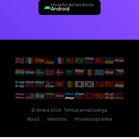
PRIVAATNE BEETAVERSIOON:
Android
🇬🇧
🇮🇹
🇪🇸
🇩🇪
🇫🇷
🇵🇹
🇧🇷
🇷🇺
🇹🇷
🇺🇦
🇭🇷
🇮🇳
🇳🇱
🇸🇪
🇳🇴
🇩🇰
🇸🇦
🇵🇱
🇷🇴
🇬🇷
🇭🇺
🇨🇿
🇫🇮
🇸🇰
🇧🇬
🇷🇸
🇻🇳
🇦🇩
🇯🇵
🇰🇷
🇹🇼
🇨🇳
🇮🇩
🇹🇭
🇲🇾
🇮🇱
🇱🇹
🇱🇻
🇪🇪
🇸🇮
🇦🇱
🇲🇰
🇬🇪
🇦🇲
© Omera 2026. Tehtud armastusega.
About
·
Mentions
·
Privaatsuspoliitika