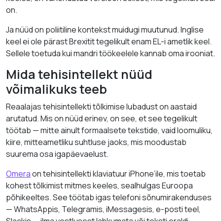
on.
Ja nüüd on poliitiline kontekst muidugi muutunud. Inglise
keel ei ole pärast Brexitit tegelikult enam EL-i ametlik keel.
Sellele toetuda kui mandri töökeelele kannab oma irooniat.
Mida tehisintellekt nüüd
võimalikuks teeb
Reaalajas tehisintellekti tõlkimise lubadust on aastaid
arutatud. Mis on nüüd erinev, on see, et see tegelikult
töötab — mitte ainult formaalsete tekstide, vaid loomuliku,
kiire, mitteametliku suhtluse jaoks, mis moodustab
suurema osa igapäevaelust.
Omera
on tehisintellekti klaviatuur iPhone’ile, mis toetab
kohest tõlkimist mitmes keeles, sealhulgas Euroopa
põhikeeltes. See töötab igas telefoni sõnumirakenduses
— WhatsAppis, Telegramis, iMessagesis, e-posti teel,