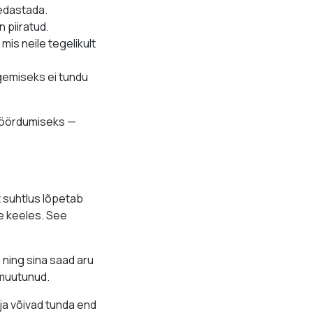
 edastada.
 piiratud.
is neile tegelikult
egemiseks ei tundu
 pöördumiseks —
t suhtlus lõpetab
de keeles. See
 ning sina saad aru
 muutunud.
 ja võivad tunda end