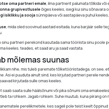
otse oma partneri emale
, ilma partnerit palumata tõlkida või
onna grupivestlusele
õiges keeles, isegi kui sinu sõnavara on
i isiklikku ja sooja
sünnipäeva või aastapäeva puhul keeles, m
use
, mida oled soovinud aastaid esitada, kuna barjäär selle t
u.
ab sinu partneri perekond kasutada sama tööriista sinu poole
ma keeles, teades, et saad aru ja saad vastata.
ab mõlemas suunas
ikkam nihe, mis tuleb paremate tõlketööriistadega, on see, e
. Asi ei puuduta ainult sind, kes kirjutad partneri perele nen
saavad kirjutada sulle omas keeles.
et saab saata sulle häälsõnumi või pika sõnumi oma emakeeles
ütleb ta rohkem. Jagab rohkem. Suhe muutub, kuna piirang on
 vanematele pereliikmetele, kes sageli pole teist keelt õppinud