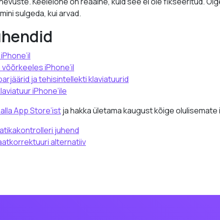
nevuste. Keelelõhe on reaalne, kuid see ei ole fikseeritud. Õig
ini sulgeda, kui arvad.
uhendid
iPhone’il
a võõrkeeles iPhone’il
jäärid ja tehisintellekti klaviatuurid
klaviatuur iPhone’ile
alla App Store’ist
ja hakka ületama kaugust kõige olulisemate
tikakontrolleri juhend
atkorrektuuri alternatiiv