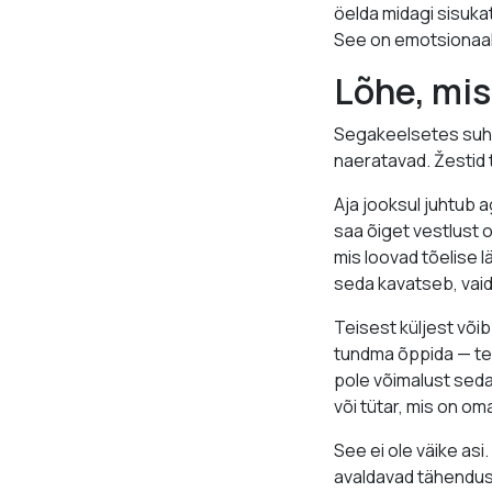
öelda midagi sisukat
See on emotsionaa
Lõhe, mis
Segakeelsetes suhet
naeratavad. Žestid 
Aja jooksul juhtub 
saa õiget vestlust 
mis loovad tõelise l
seda kavatseb, vaid
Teisest küljest võib
tundma õppida — tea
pole võimalust seda
või tütar, mis on o
See ei ole väike as
avaldavad tähendusli