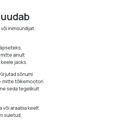
 muudab
õi inimsündijat.
 täpseteks,
 mitte ainult
 keele jaoks.
 Kirjutad sõnumi
— mitte tõlkemootori
ne seda tegelikult
 või araabia keelt
m suletud.