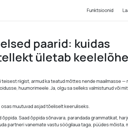
Funktsioonid
La
lsed paarid: kuidas
tellekt ületab keelelõh
i teisest riigist, armud ka teatud mõttes nende maailmasse — n
toidusse, huumorimeele. Ja, olgu sa selleks valmistunud või mi
s osas muutuvad asjad tõeliselt keeruliseks.
aid õppida. Saad õppida sõnavara, parandada grammatikat, ha
tuda partneri vanemate vastu söögilaua taga, püüdes mõista, m