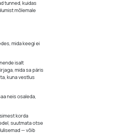
ud tunned, kuidas
ulumist mõlemale
des, mida keegi ei
nende isalt
rjaga, mida sa päris
ita, kuna vestlus
saa neis osaleda,
esimest korda
edel, suutmata otse
olulisemad — võib