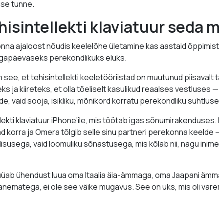
use tunne.
hisintellekti klaviatuur seda
na ajaloost nõudis keelelõhe ületamine kas aastaid õppimist v
 igapäevaseks perekondlikuks eluks.
 see, et tehisintellekti keeletööriistad on muutunud piisavalt
ks ja kiireteks, et olla tõeliselt kasulikud reaalses vestluses —
, vaid sooja, isikliku, mõnikord korratu perekondliku suhtluse
lekti klaviatuur iPhone’ile, mis töötab igas sõnumirakenduses.
d korra ja Omera tõlgib selle sinu partneri perekonna keelde 
usega, vaid loomuliku sõnastusega, mis kõlab nii, nagu inime
püüab ühendust luua oma Itaalia äia-ämmaga, oma Jaapani ämma
anematega, ei ole see väike mugavus. See on uks, mis oli vare