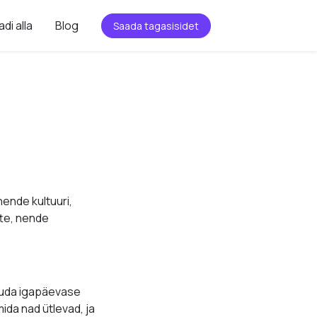
adi alla
Blog
Saada tagasisidet
e
ende kultuuri,
tte, nende
rjuda igapäevase
ida nad ütlevad, ja