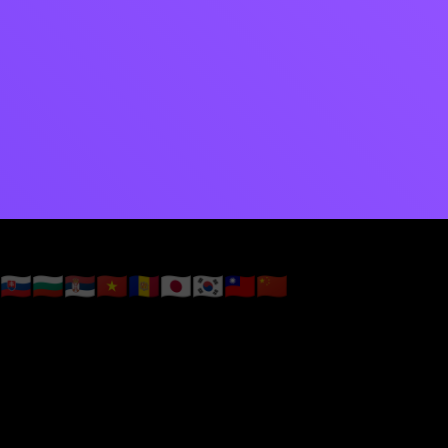
🇸🇰
🇧🇬
🇷🇸
🇻🇳
🇦🇩
🇯🇵
🇰🇷
🇹🇼
🇨🇳