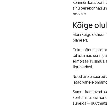
Kommunikatsiooni lõ
sinu perekonnad ühe
poolele.
Kõige ol
Mõni kõige olulisem
planeeri.
Tekstisõnum partner
tähistamas sünnipäe
ei mõista. Küsimus, 
liigub edasi.
Need ei ole suured ü
jätad vahele omamoo
Samuti kannavad su
kohtumine. Esimene
suhelda — suutmata 