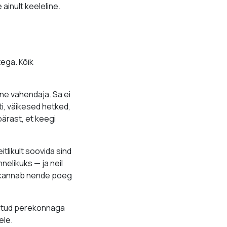
ainult keeleline.
ega. Kõik
ine vahendaja. Sa ei
ti, väikesed hetked,
pärast, et keegi
tlikult soovida sind
nelikuks — ja neil
a kannab nende poeg
ndatud perekonnaga
ele.