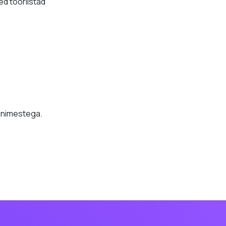
ed tööriistad
 inimestega.