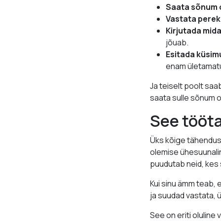
Saata sõnum 
Vastata perek
Kirjutada midag
jõuab.
Esitada küsim
enam ületamat
Ja teiselt poolt sa
saata sulle sõnum o
See tööt
Üks kõige tähendusl
olemise ühesuunaline
puudutab neid, kes 
Kui sinu ämm teab, 
ja suudad vastata, 
See on eriti oluline