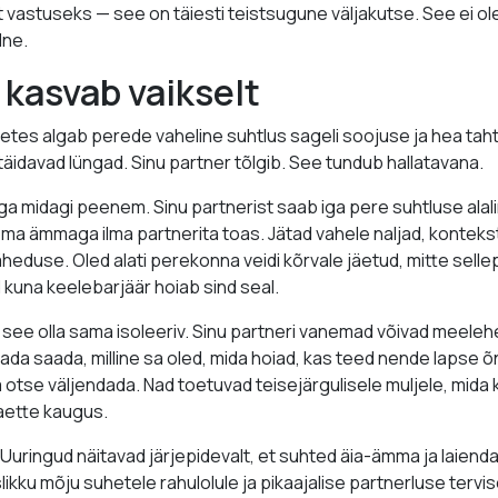
 vastuseks — see on täiesti teistsugune väljakutse. See ei ole 
lne.
 kasvab vaikselt
es algab perede vaheline suhtlus sageli soojuse ja hea taht
täidavad lüngad. Sinu partner tõlgib. See tundub hallatavana.
aga midagi peenem. Sinu partnerist saab iga pere suhtluse alal
oma ämmaga ilma partnerita toas. Jätad vahele naljad, konteks
äheduse. Oled alati perekonna veidi kõrvale jäetud, mitte selle
 kuna keelebarjäär hoiab sind seal.
 see olla sama isoleeriv. Sinu partneri vanemad võivad meelehei
da saada, milline sa oled, mida hoiad, kas teed nende lapse õn
 otse väljendada. Nad toetuvad teisejärgulisele muljele, mid
maette kaugus.
i. Uuringud näitavad järjepidevalt, et suhted äia-ämma ja laie
kku mõju suhetele rahulolule ja pikaajalise partnerluse tervis