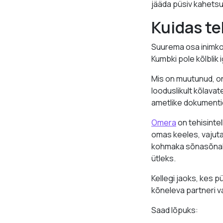
jääda püsiv kahets
Kuidas te
Suurema osa inimkon
Kumbki pole kõlblik
Mis on muutunud, on
looduslikult kõlavate
ametlike dokumentide
Omera
on tehisintel
omas keeles, vajuta
kohmaka sõnasõnalis
ütleks.
Kellegi jaoks, kes 
kõneleva partneri v
Saad lõpuks: