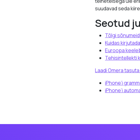
teineteisega üle eri
suudavad seda kiirem
Seotud j
Tõlgi sõnumeid 
Kuidas kirjutad
Euroopa keelebar
Tehisintellekti 
Laadi Omera tasuta 
iPhone’i gramma
iPhone’i automa