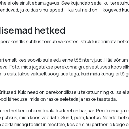
he ei ole ainult ebamugavus. See kujundab seda, kui teretuln
nduvad, ja kuidas sinu lapsed — kui sul neid on — kogevad ku
ulisemad hetked
 perekondlik suhtlus toimub väikestes, struktureerimata hetke
i emalt, kes soovib sulle edu enne tööintervjuud. Häälsõnum 
va. Foto, mida jagatakse perekonna grupivestluses koos allki
mis esitatakse vaikselt söögilaua taga, kuid mida kunagi ei tõlg
ritused. Kuid need on perekondliku elu tekstuur ning kui sa ei 
di läheduse, mida on raske seletada ja raske taastada.
ured hetked rohkem kaalu, kui keel on barjäär. Perekonnaga 
 puhkus, mida koos veedate. Sünd, pulm, kaotus. Nendel hetk
öelda midagi tõelist inimestele, kes on sinu partnerile kõige 