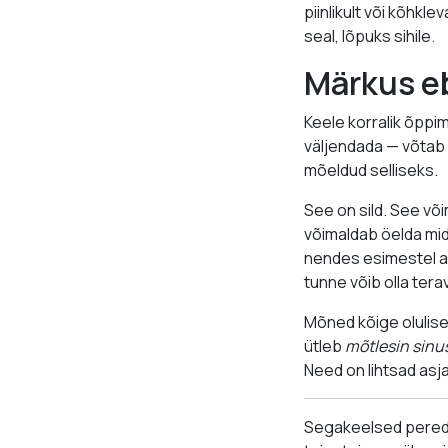
piinlikult või kõhkl
seal, lõpuks sihile.
Märkus e
Keele korralik õppim
väljendada — võtab a
mõeldud selliseks.
See on sild. See võ
võimaldab öelda mida
nendes esimestel aas
tunne võib olla tera
Mõned kõige olulise
ütleb
mõtlesin sinu
Need on lihtsad asj
Segakeelsed pered o