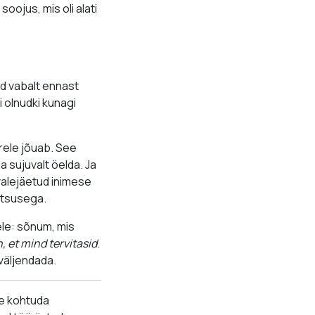
oojus, mis oli alati
id vabalt ennast
i olnudki kunagi
rele jõuab. See
a sujuvalt öelda. Ja
rvalejäetud inimese
ähtsusega.
ele: sõnum, mis
, et mind tervitasid
.
 väljendada.
le kohtuda