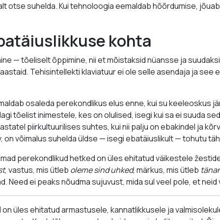
evalt otse suhelda. Kui tehnoloogia eemaldab hõõrdumise, jõuab s
batäiuslikkuse kohta
ine — tõeliselt õppimine, nii et mõistaksid nüansse ja suudaks
astaid. Tehisintellekti klaviatuur ei ole selle asendaja ja see e
imaldab osaleda perekondlikus elus enne, kui su keeleoskus jä
gi tõelist inimestele, kes on olulised, isegi kui sa ei suuda sed
tatel piirkultuurilises suhtes, kui nii palju on ebakindel ja kõ
v, on võimalus suhelda üldse — isegi ebatäiuslikult — tohutu t
mad perekondlikud hetked on üles ehitatud väikestele žestid
st
, vastus, mis ütleb
oleme sind uhked
, märkus, mis ütleb
tänan
ad. Need ei peaks nõudma sujuvust, mida sul veel pole, et neid
n üles ehitatud armastusele, kannatlikkusele ja valmisoleku