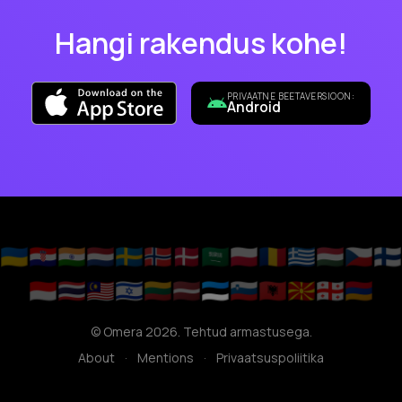
Hangi rakendus kohe!
PRIVAATNE BEETAVERSIOON:
Android
🇺🇦
🇭🇷
🇮🇳
🇳🇱
🇸🇪
🇳🇴
🇩🇰
🇸🇦
🇵🇱
🇷🇴
🇬🇷
🇭🇺
🇨🇿
🇫🇮
🇮🇩
🇹🇭
🇲🇾
🇮🇱
🇱🇹
🇱🇻
🇪🇪
🇸🇮
🇦🇱
🇲🇰
🇬🇪
🇦🇲
© Omera 2026. Tehtud armastusega.
About
·
Mentions
·
Privaatsuspoliitika