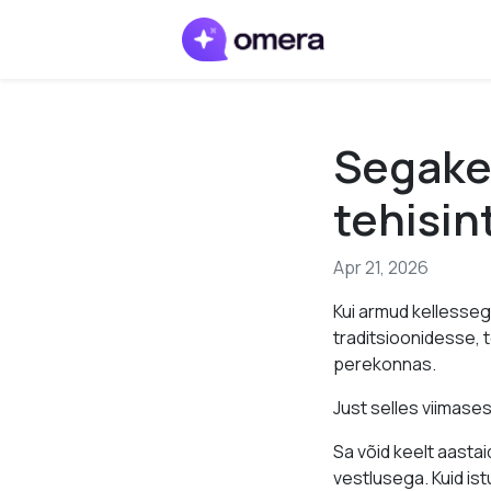
Segakee
tehisin
Apr 21, 2026
Kui armud kellesseg
traditsioonidesse, 
perekonnas.
Just selles viimase
Sa võid keelt aast
vestlusega. Kuid is