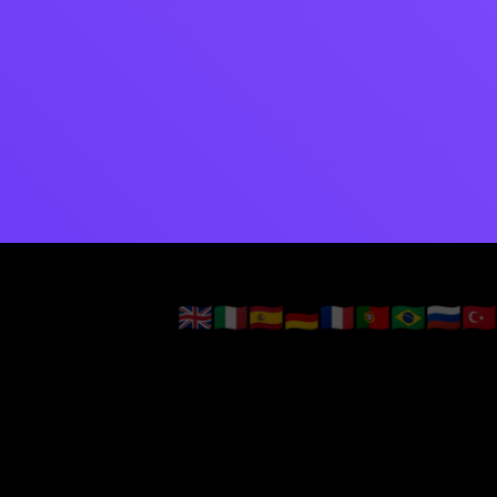
🇬🇧
🇮🇹
🇪🇸
🇩🇪
🇫🇷
🇵🇹
🇧🇷
🇷🇺
🇹🇷