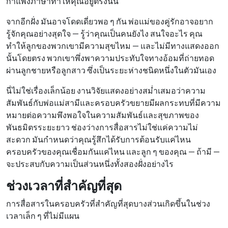
กำแพงภาษาทำให้คุณอยู่ตรงนั้น
จากอีกฝั่ง มันอาจโดดเดี่ยวพอ ๆ กัน พ่อแม่ของคู่รักอาจอยาก
รู้จักคุณอย่างสุดใจ — รู้ว่าคุณเป็นคนยังไง สนใจอะไร คุณ
ทำให้ลูกของพวกเขามีความสุขไหม — และไม่มีทางแสดงออก
นั้นโดยตรง พวกเขาพึ่งพาความประทับใจทางอ้อมที่ถ่ายทอด
ผ่านลูกชายหรือลูกสาว ซึ่งเป็นระยะห่างชนิดหนึ่งในตัวมันเอง
นี่ไม่ใช่เรื่องเล็กน้อย งานวิจัยแสดงอย่างสม่ำเสมอว่าความ
สัมพันธ์กับพ่อแม่สามีและครอบครัวขยายมีผลกระทบที่มีความ
หมายต่อความพึงพอใจในความสัมพันธ์และสุขภาพของ
พันธมิตรระยะยาว ช่องว่างการสื่อสารไม่ใช่แค่ความไม่
สะดวก มันกำหนดว่าคุณรู้สึกได้รับการต้อนรับแค่ไหน
ครอบครัวของคุณเชื่อมกันแค่ไหน และลูก ๆ ของคุณ — ถ้ามี —
จะประสบกับความเป็นส่วนหนึ่งทั้งสองฝั่งอย่างไร
ช่วงเวลาที่สำคัญที่สุด
การสื่อสารในครอบครัวที่สำคัญที่สุดบางส่วนเกิดขึ้นในช่วง
เวลาเล็ก ๆ ที่ไม่มีแผน