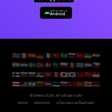
เบต้าส่วนตัวบน
Android
🇬🇧
🇮🇹
🇪🇸
🇩🇪
🇫🇷
🇵🇹
🇧🇷
🇷🇺
🇹🇷
🇺🇦
🇭🇷
🇮🇳
🇳🇱
🇸🇪
🇳🇴
🇩🇰
🇸🇦
🇵🇱
🇷🇴
🇬🇷
🇭🇺
🇨🇿
🇫🇮
🇸🇰
🇧🇬
🇷🇸
🇻🇳
🇦🇩
🇯🇵
🇰🇷
🇹🇼
🇨🇳
🇮🇩
🇹🇭
🇲🇾
🇮🇱
🇱🇹
🇱🇻
🇪🇪
🇸🇮
🇦🇱
🇲🇰
🇬🇪
🇦🇲
© Omera 2026. สร้างด้วยความรัก
About
·
Mentions
·
นโยบายความเป็นส่วนตัว