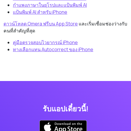
กำแพงภาษาในยุโรปและแป้นพิมพ์ AI
แป้นพิมพ์ AI สำหรับ iPhone
ดาวน์โหลด Omera ฟรีบน App Store
และเริ่มเชื่อมช่องว่างกับ
คนที่สำคัญที่สุด
คู่มือตรวจสอบไวยากรณ์ iPhone
ทางเลือกแทน Autocorrect ของ iPhone
รับแอปเดี๋ยวนี้!