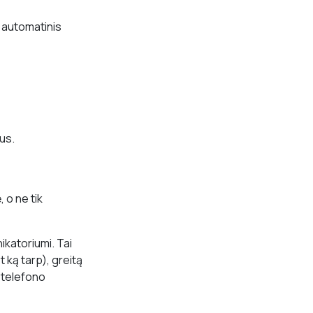
 automatinis
us.
 o ne tik
ikatoriumi. Tai
t ką tarp), greitą
e telefono