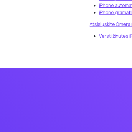
iPhone automat
iPhone gramati
Atsisiųskite Omera
Versti žinutes 