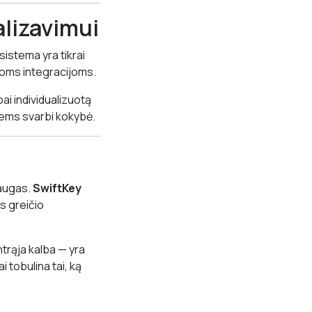
ualizavimui
sistema yra tikrai
kitoms integracijoms.
ai individualizuotą
iems svarbi kokybė.
laugas.
SwiftKey
s greičio
ntrąja kalba — yra
i tobulina tai, ką