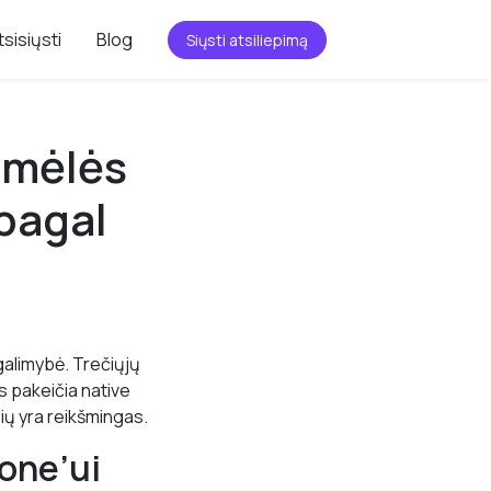
tsisiųsti
Blog
Siųsti atsiliepimą
amėlės
 pagal
 galimybė. Trečiųjų
s pakeičia native
sių yra reikšmingas.
one’ui