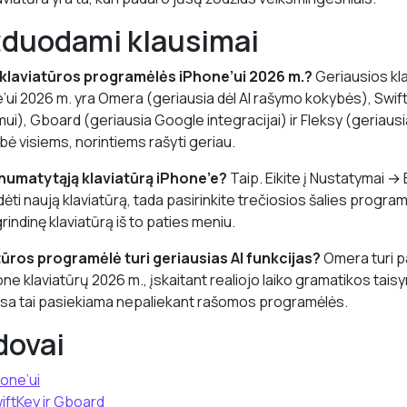
žduodami klausimai
 klaviatūros programėlės iPhone’ui 2026 m.?
Geriausios kl
ui 2026 m. yra Omera (geriausia dėl AI rašymo kokybės), Swif
i), Gboard (geriausia Google integracijai) ir Fleksy (geriausi
bė visiems, norintiems rašyti geriau.
 numatytąją klaviatūrą iPhone’e?
Taip. Eikite į Nustatymai →
ėti naują klaviatūrą, tada pasirinkite trečiosios šalies programė
rindinę klaviatūrą iš to paties meniu.
tūros programėlė turi geriausias AI funkcijas?
Omera turi p
hone klaviatūrų 2026 m., įskaitant realiojo laiko gramatikos ta
 visa tai pasiekiama nepaliekant rašomos programėlės.
dovai
hone’ui
iftKey ir Gboard