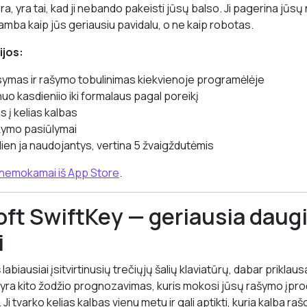
era, yra tai, kad ji nebando pakeisti jūsų balso. Ji pagerina jūs
kamba kaip jūs geriausiu pavidalu, o ne kaip robotas.
ijos:
symas ir rašymo tobulinimas kiekvienoje programėlėje
uo kasdieniio iki formalaus pagal poreikį
s į kelias kalbas
ymo pasiūlymai
dien ja naudojantys, vertina 5 žvaigždutėmis
 nemokamai iš App Store
.
oft SwiftKey — geriausia daug
i
 labiausiai įsitvirtinusių trečiųjų šalių klaviatūrų, dabar prikla
yra kito žodžio prognozavimas, kuris mokosi jūsų rašymo įproči
 Ji tvarko kelias kalbas vienu metu ir gali aptikti, kuria kalba raš