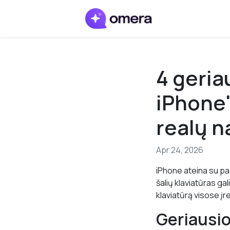
4 geria
iPhone'
realų 
Apr 24, 2026
iPhone ateina su pad
šalių klaviatūras ga
klaviatūrą visose įr
Geriausio