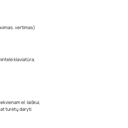
avimas, vertimas)
intelė klaviatūra,
ekvienam el. laiškui,
pat turėtų daryti