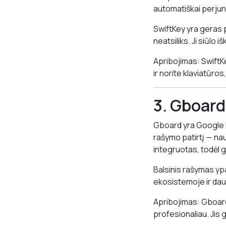
automatiškai perjun
SwiftKey yra geras p
neatsiliks. Ji siūlo 
Apribojimas: SwiftKe
ir norite klaviatūros
3. Gboard
Gboard yra Google kla
rašymo patirtį — na
integruotas, todėl g
Balsinis rašymas yp
ekosistemoje ir dau
Apribojimas: Gboard
profesionaliau. Jis g