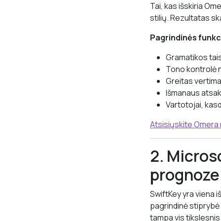
Tai, kas išskiria Om
stilių. Rezultatas s
Pagrindinės funkc
Gramatikos tai
Tono kontrolė n
Greitas vertima
Išmanaus atsak
Vartotojai, kas
Atsisiųskite Omera
2. Micros
prognoze
SwiftKey yra viena iš
pagrindinė stiprybė 
tampa vis tikslesnis.