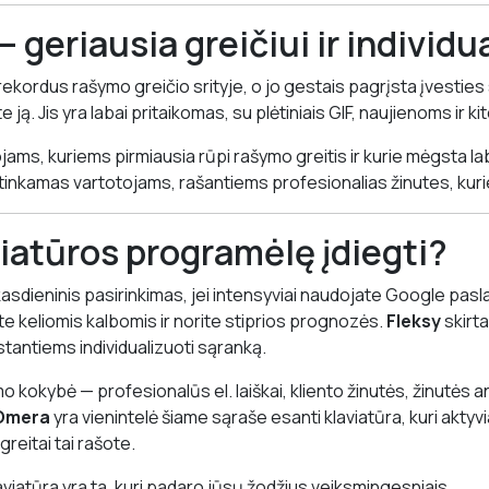
— geriausia greičiui ir individ
rekordus rašymo greičio srityje, o jo gestais pagrįsta įvesties 
e ją. Jis yra labai pritaikomas, su plėtiniais GIF, naujienoms ir 
jams, kuriems pirmiausia rūpi rašymo greitis ir kurie mėgsta lab
 tinkamas vartotojams, rašantiems profesionalias žinutes, kur
viatūros programėlę įdiegti?
asdieninis pasirinkimas, jei intensyviai naudojate Google pas
šote keliomis kalbomis ir norite stiprios prognozės.
Fleksy
skirta
antiems individualizuoti sąranką.
mo kokybė — profesionalūs el. laiškai, kliento žinutės, žinutės a
Omera
yra vienintelė šiame sąraše esanti klaviatūra, kuri aktyvia
greitai tai rašote.
viatūra yra ta, kuri padaro jūsų žodžius veiksmingesniais.