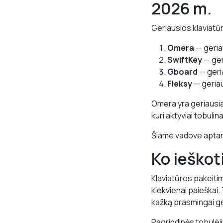
2026 m.
Geriausios klaviatū
Omera
— geria
SwiftKey
— ger
Gboard
— geria
Fleksy
— geriau
Omera yra geriausia 
kuri aktyviai tobulina
Šiame vadove aptariam
Ko ieškot
Klaviatūros pakeitim
kiekvienai paieškai. T
kažką prasmingai ger
Pagrindinės tobulėji