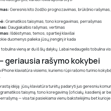
umas:
Geresnis kito žodžio prognozavimas, brūkšnio rašymas,
bė:
Gramatikos taisymas, tono koregavimas, perrašymas
mas:
Daugiakalbis rašymas, vertimas
imas:
Išdėstymas, temos, spartieji klavišai
kie duomenys palieka jūsų įrenginį ir kada
obulina vieną ar du iš šių dalykų. Labai nedaugelis tobulina vis
— geriausia rašymo kokybei
 iPhone klaviatūra visiems, kuriems rūpi rašomo turinio kokybė,
.
prastą idėją: jūsų klaviatūra turėtų padaryti jus geresniu komun
ko gramatikos taisymą, tono koregavimą (oficialų, kasdieniį ar be
 perrašymą — visa tai pasiekiama vienu bakstelėjimu bet kurioj