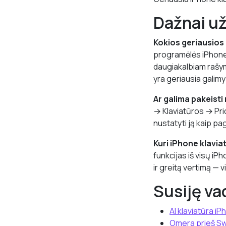
Dažnai u
Kokios geriausios
programėlės iPhone’
daugiakalbiam rašymu
yra geriausia galimy
Ar galima pakeisti
→ Klaviatūros → Prid
nustatyti ją kaip pag
Kuri iPhone klavia
funkcijas iš visų iP
ir greitą vertimą —
Susiję va
AI klaviatūra iP
Omera prieš Sw