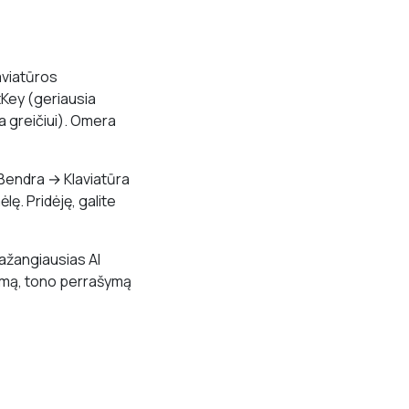
aviatūros
tKey (geriausia
a greičiui). Omera
 Bendra → Klaviatūra
lę. Pridėję, galite
ažangiausias AI
isymą, tono perrašymą