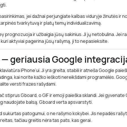
gti.
asirinkimas, jei dažnai perjungiate kalbas viduryje žinutės ir nor
iškarpinės tvarkytuvą ir platų temų individualizavimą.
y prognozuoja ir užbaigia jūsų sakinius. Ji jų netobulina. Jei r
, kuri aktyviai pagerina jūsų rašymą, ji to nepasieksite.
 — geriausia Google integracij
viatūra iPhone’ui. Ji yra greita, stabili ir atneša Google paiešk
udinga, kai norite kažko ieškoti nereikšdami programėlės. Goog
alite versti frazes rašydami.
ač stiprus Gboard, o GIF ir emoji paieška sklandi. Jei gyvenate
g naudojate balsą, Gboard verta apsvarstyti.
 sukurtas patogumui, o ne rašymo kokybei. Jis nepadės rašyti 
reitas, tačiau greitis nėra tas pats, kas gerai.