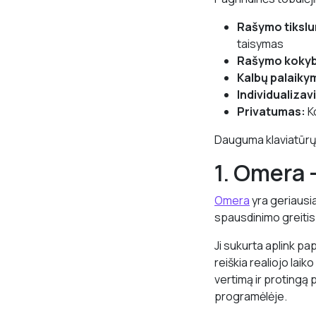
Rašymo tiksl
taisymas
Rašymo koky
Kalbų palaiky
Individualizav
Privatumas:
Ko
Dauguma klaviatūrų t
1. Omera 
Omera
yra geriausia
spausdinimo greitis
Ji sukurta aplink pa
reiškia realiojo lai
vertimą ir protingą
programėlėje.