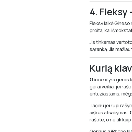
4. Fleksy 
Fleksy laikė Gineso 
greita, kai išmokstat
Jis tinkamas vartoto
sąranką. Jis mažiau
Kurią kla
Gboard
yra geras k
gerai veikia, jei ra
entuziastams, mėgst
Tačiau jei rūpi rašy
aiškus atsakymas.
rašote, o ne tik kaip 
Geriausia iPhone kla