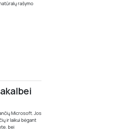
ų natūralų rašymo
iakalbei
usančių Microsoft. Jos
ų ir laikui bėgant
ote, bei