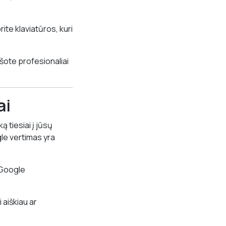
ite klaviatūros, kuri
ašote profesionaliai
ai
ą tiesiai į jūsų
le vertimas yra
 Google
aiškiau ar