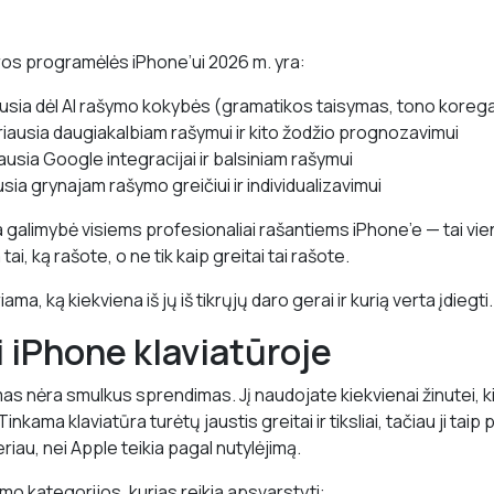
ros programėlės iPhone’ui 2026 m. yra:
usia dėl AI rašymo kokybės (gramatikos taisymas, tono koreg
iausia daugiakalbiam rašymui ir kito žodžio prognozavimui
usia Google integracijai ir balsiniam rašymui
sia grynajam rašymo greičiui ir individualizavimui
galimybė visiems profesionaliai rašantiems iPhone’e — tai vien
 tai, ką rašote, o ne tik kaip greitai tai rašote.
a, ką kiekviena iš jų iš tikrųjų daro gerai ir kurią verta įdiegti.
i iPhone klaviatūroje
as nėra smulkus sprendimas. Jį naudojate kiekvienai žinutei, ki
inkama klaviatūra turėtų jaustis greitai ir tiksliai, tačiau ji taip 
iau, nei Apple teikia pagal nutylėjimą.
mo kategorijos, kurias reikia apsvarstyti: