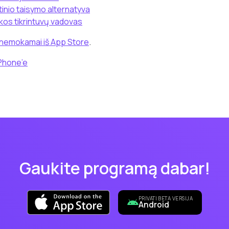
inio taisymo alternatyva
kos tikrintuvų vadovas
 nemokamai iš App Store
.
iPhone’e
Gaukite programą dabar!
PRIVATI BETA VERSIJA
Android