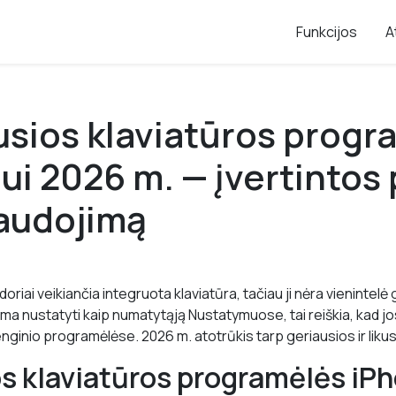
Funkcijos
A
usios klaviatūros progr
ui 2026 m. — įvertintos
naudojimą
oriai veikiančia integruota klaviatūra, tačiau ji nėra vienintelė
lima nustatyti kaip numatytąją Nustatymuose, tai reiškia, kad jo
enginio programėlėse. 2026 m. atotrūkis tarp geriausios ir liku
s klaviatūros programėlės iPh