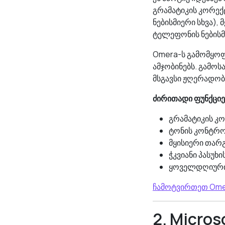
გრამატიკის კორექ
ნებისმიერი სხვა),
ტელეფონის ნებისმ
Omera-ს გამომყოფი
ამჯობინებს. გამო
მსგავსი ჟღერადობ
ძირითადი ფუნქციე
გრამატიკის კო
ტონის კონტრ
მყისიერი თარგ
ჭკვიანი პასუხი
ყოველდღიური 
ჩამოტვირთეთ Omer
2. Micros