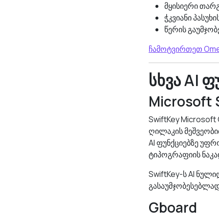
მყისიერი თარგ
ჭკვიანი პასუხი
წერის გაუმჯობ
ჩამოტვირთეთ Omer
სხვა AI 
Microsoft 
SwiftKey Microsoft
ღილაკის მეშვეობით
AI ფუნქციებზე უფრ
ტიპოგრაფიის ნაკა
SwiftKey-ს AI ნულ
გასაუმჯობესებლად
Gboard