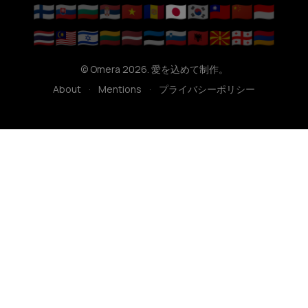
🇫🇮
🇸🇰
🇧🇬
🇷🇸
🇻🇳
🇦🇩
🇯🇵
🇰🇷
🇹🇼
🇨🇳
🇮🇩
🇹🇭
🇲🇾
🇮🇱
🇱🇹
🇱🇻
🇪🇪
🇸🇮
🇦🇱
🇲🇰
🇬🇪
🇦🇲
© Omera 2026. 愛を込めて制作。
About
·
Mentions
·
プライバシーポリシー