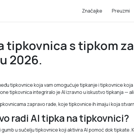
Značajke
Preuzmi
a tipkovnica s tipkom za
u 2026.
između tipkovnice koja vam omogućuje tipkanje i tipkovnice koj
one tipkovnica integriralo je AI izravno u iskustvo tipkanja — al
ipkovnicama zapravo rade, koje tipkovnice ih imaju i koja stvarno 
o radi AI tipka na tipkovnici?
i gumb u sučelju tipkovnice koji aktivira AI pomoć dok tipkate. 