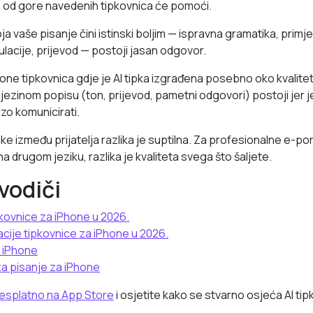
a od gore navedenih tipkovnica će pomoći.
oja vaše pisanje čini istinski boljim — ispravna gramatika, primj
lacije, prijevod — postoji jasan odgovor.
hone tipkovnica gdje je AI tipka izgrađena posebno oko kvalite
jezinom popisu (ton, prijevod, pametni odgovori) postoji jer j
zo komunicirati.
e između prijatelja razlika je suptilna. Za profesionalne e-p
e na drugom jeziku, razlika je kvaliteta svega što šaljete.
vodiči
ipkovnice za iPhone u 2026.
kacije tipkovnice za iPhone u 2026.
a iPhone
i za pisanje za iPhone
esplatno na App Store
i osjetite kako se stvarno osjeća AI ti