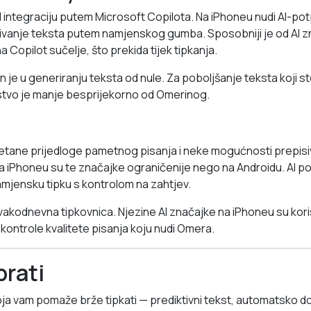
I integraciju putem Microsoft Copilota. Na iPhoneu nudi AI-
sivanje teksta putem namjenskog gumba. Sposobniji je od AI zn
a Copilot sučelje, što prekida tijek tipkanja.
 je u generiranju teksta od nule. Za poboljšanje teksta koji st
stvo je manje besprijekorno od Omerinog.
etane prijedloge pametnog pisanja i neke mogućnosti prepis
 iPhoneu su te značajke ograničenije nego na Androidu. AI p
namjensku tipku s kontrolom na zahtjev.
vakodnevna tipkovnica. Njezine AI značajke na iPhoneu su koris
 kontrole kvalitete pisanja koju nudi Omera.
rati
koja vam pomaže brže tipkati — prediktivni tekst, automatsko d