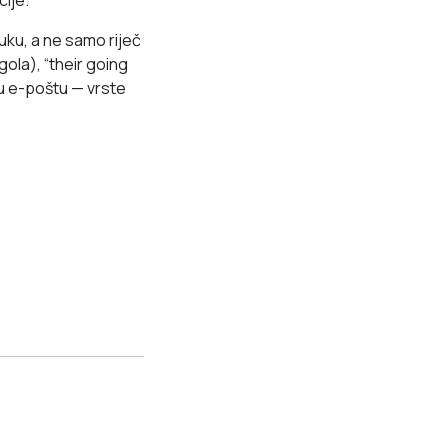
cije.
ruku, a ne samo riječ
ola), “their going
nu e-poštu — vrste