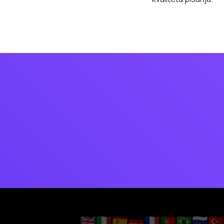
🇬🇧
🇮🇹
🇪🇸
🇩🇪
🇫🇷
🇵🇹
🇧🇷
🇷🇺
🇹🇷