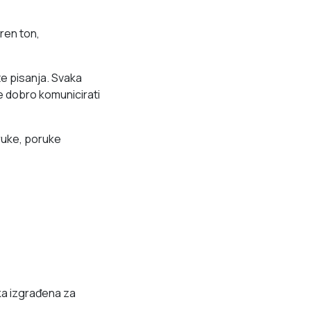
eren ton,
te pisanja. Svaka
e dobro komunicirati
oruke, poruke
pka izgrađena za