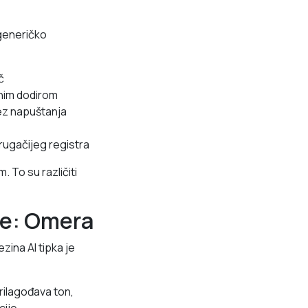
 generičko
č
dnim dodirom
bez napuštanja
drugačijeg registra
m. To su različiti
ne: Omera
zina AI tipka je
rilagođava ton,