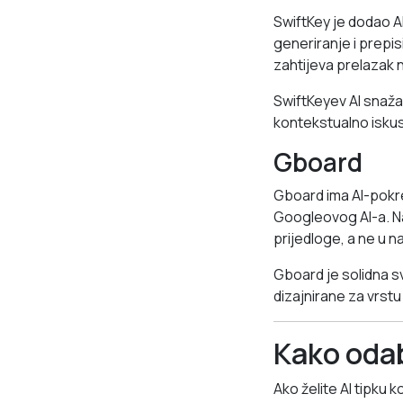
SwiftKey je dodao A
generiranje i prepi
zahtijeva prelazak n
SwiftKeyev AI snažan
kontekstualno isku
Gboard
Gboard ima AI-pokr
Googleovog AI-a. Na
prijedloge, a ne u 
Gboard je solidna s
dizajnirane za vrstu
Kako odab
Ako želite AI tipku 