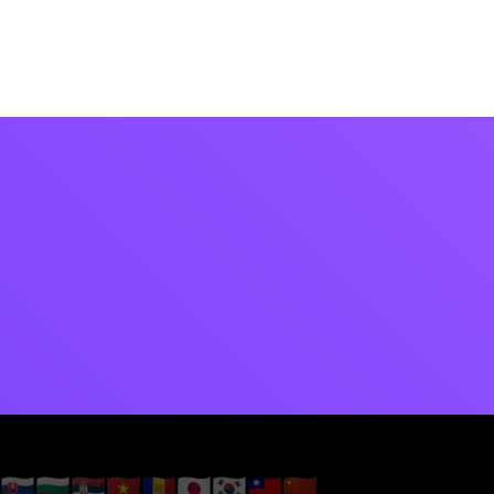
🇸🇰
🇧🇬
🇷🇸
🇻🇳
🇦🇩
🇯🇵
🇰🇷
🇹🇼
🇨🇳