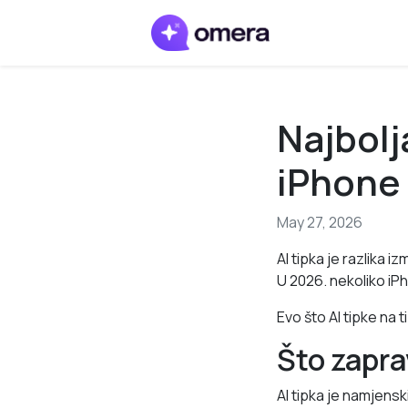
Najbolj
iPhone 
May 27, 2026
AI tipka je razlika 
U 2026. nekoliko iPh
Evo što AI tipke na t
Što zaprav
AI tipka je namjensk