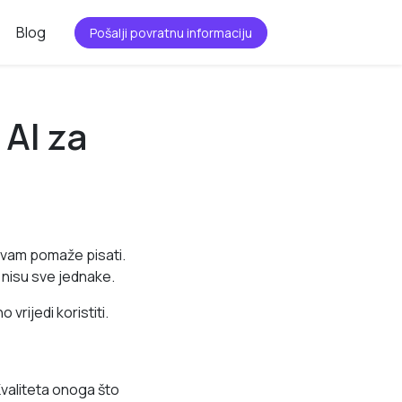
Blog
Pošalji povratnu informaciju
 AI za
a vam pomaže pisati.
i nisu sve jednake.
vrijedi koristiti.
Kvaliteta onoga što