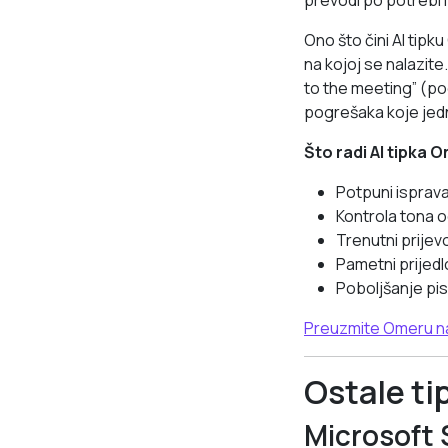
prevodi po potrebi i
Ono što čini AI tipk
na kojoj se nalazite
to the meeting” (pog
pogrešaka koje jed
Što radi AI tipka 
Potpuni isprava
Kontrola tona 
Trenutni prijevo
Pametni prijed
Poboljšanje pis
Preuzmite Omeru n
Ostale ti
Microsoft 