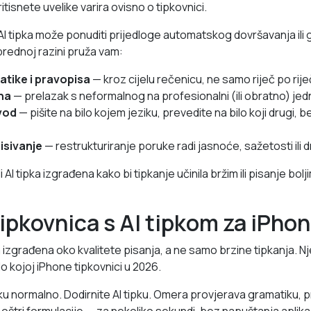
itisnete uvelike varira ovisno o tipkovnici.
 AI tipka može ponuditi prijedloge automatskog dovršavanja ili
prednoj razini pruža vam:
atike i pravopisa
— kroz cijelu rečenicu, ne samo riječ po rije
na
— prelazak s neformalnog na profesionalni (ili obratno) je
vod
— pišite na bilo kojem jeziku, prevedite na bilo koji drugi, 
isivanje
— restrukturiranje poruke radi jasnoće, sažetosti ili 
i AI tipka izgrađena kako bi tipkanje učinila bržim ili pisanje bolji
tipkovnica s AI tipkom za iPho
 izgrađena oko kvalitete pisanja, a ne samo brzine tipkanja. Nje
o kojoj iPhone tipkovnici u 2026.
ku normalno. Dodirnite AI tipku. Omera provjerava gramatiku, p