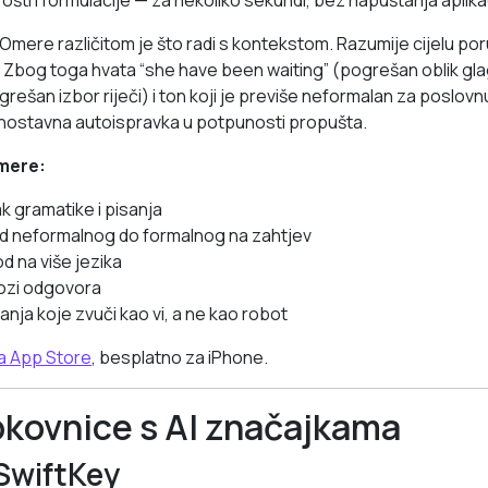
 oštri formulacije — za nekoliko sekundi, bez napuštanja aplika
u Omere različitom je što radi s kontekstom. Razumije cijelu po
. Zbog toga hvata “she have been waiting” (pogrešan oblik glag
rešan izbor riječi) i ton koji je previše neformalan za poslov
nostavna autoispravka u potpunosti propušta.
Omere:
k gramatike i pisanja
od neformalnog do formalnog na zahtjev
d na više jezika
lozi odgovora
anja koje zvuči kao vi, a ne kao robot
a App Store
, besplatno za iPhone.
pkovnice s AI značajkama
SwiftKey