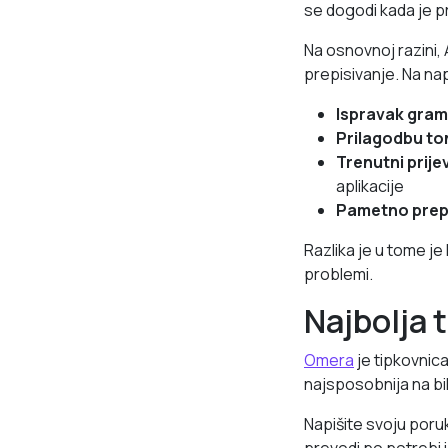
se dogodi kada je pr
Na osnovnoj razini,
prepisivanje. Na na
Ispravak gram
Prilagodbu to
Trenutni prije
aplikacije
Pametno prep
Razlika je u tome je l
problemi.
Najbolja 
Omera
je tipkovnica
najsposobnija na bil
Napišite svoju poru