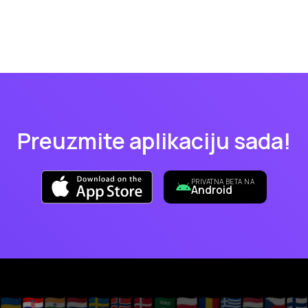
Preuzmite aplikaciju sada!
PRIVATNA BETA NA
Android
🇺🇦
🇭🇷
🇮🇳
🇳🇱
🇸🇪
🇳🇴
🇩🇰
🇸🇦
🇵🇱
🇷🇴
🇬🇷
🇭🇺
🇨🇿
🇫🇮