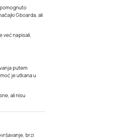
potpomognuto
ačajki Gboarda, ali
e već napisali,
ivanja putem
omoć je utkana u
ne, ali nisu
ovršavanje, brzi