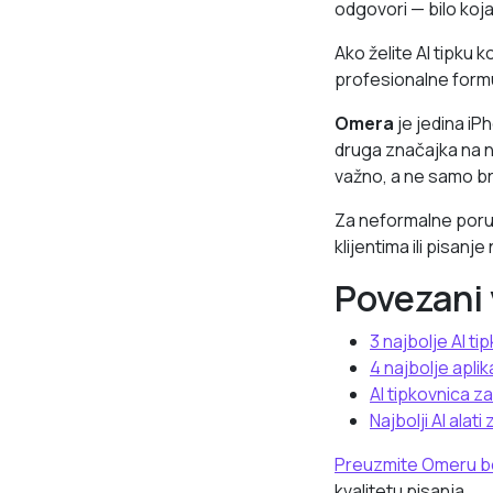
odgovori — bilo koj
Ako želite AI tipku k
profesionalne formu
Omera
je jedina iP
druga značajka na n
važno, a ne samo br
Za neformalne poruk
klijentima ili pisanj
Povezani 
3 najbolje AI t
4 najbolje apli
AI tipkovnica z
Najbolji AI alat
Preuzmite Omeru b
kvalitetu pisanja.