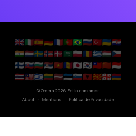
🇬🇧
🇮🇹
🇪🇸
🇩🇪
🇫🇷
🇵🇹
🇧🇷
🇷🇺
🇹🇷
🇺🇦
🇭🇷
🇮🇳
🇳🇱
🇸🇪
🇳🇴
🇩🇰
🇸🇦
🇵🇱
🇷🇴
🇬🇷
🇭🇺
🇨🇿
🇫🇮
🇸🇰
🇧🇬
🇷🇸
🇻🇳
🇦🇩
🇯🇵
🇰🇷
🇹🇼
🇨🇳
🇮🇩
🇹🇭
🇲🇾
🇮🇱
🇱🇹
🇱🇻
🇪🇪
🇸🇮
🇦🇱
🇲🇰
🇬🇪
🇦🇲
© Omera 2026. Feito com amor.
About
·
Mentions
·
Política de Privacidade