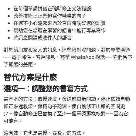
在每個單詞拼寫正確時修正文法錯誤
改善技術上正確但寫作糟糕的句子
在您不小心聽起來過於直白時調整您的語氣
幫助您在您還在學習的語言中進行專業寫作
將訊息翻譯成收件人的語言
對於給朋友和家人的訊息，這些限制沒問題。對於專業溝通
——電子郵件、客戶訊息、商業 WhatsApp 對話——它們留下
了顯著的差距。
替代方案是什麼
選項一：調整您的書寫方式
最基本的方法：放慢速度，發送前重新閱讀，停止依賴自動
修正來拯救您。保持句子簡短，使自動修正出錯的空間更
少。像自動修正已替換了至少一個單詞那樣校對——因為它
可能有。
這有效。它也是最慢、最費力的方法。