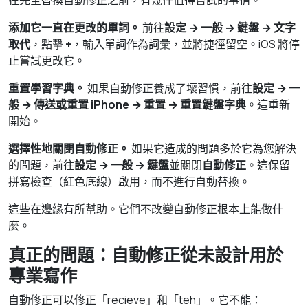
在完全替換自動修正之前，有幾件值得嘗試的事情。
添加它一直在更改的單詞。
前往
設定 → 一般 → 鍵盤 → 文字
取代
，點擊
+
，輸入單詞作為詞彙，並將捷徑留空。iOS 將停
止嘗試更改它。
重置學習字典。
如果自動修正養成了壞習慣，前往
設定 → 一
般 → 傳送或重置 iPhone → 重置 → 重置鍵盤字典
。這重新
開始。
選擇性地關閉自動修正。
如果它造成的問題多於它為您解決
的問題，前往
設定 → 一般 → 鍵盤
並關閉
自動修正
。這保留
拼寫檢查（紅色底線）啟用，而不進行自動替換。
這些在邊緣有所幫助。它們不改變自動修正根本上能做什
麼。
真正的問題：自動修正從未設計用於
專業寫作
自動修正可以修正「recieve」和「teh」。它不能：