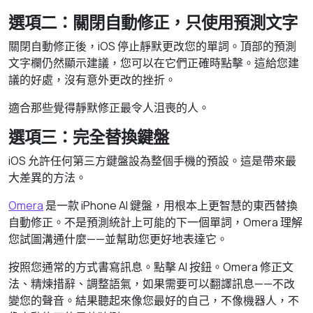
選項二：關閉自動修正，只使用預測文字
關閉自動修正後，iOS 停止靜默更改您的單詞。頂部的預測
文字欄仍然顯示建議，您可以在它們正確時點擊。這給您建
議的好處，沒有意外更改的挫折。
適合那些覺得靜默修正最令人沮喪的人。
選項三：完全替換鍵盤
iOS 允許任何第三方鍵盤設為整個手機的預設。這是帶來最
大差異的方法。
Omera
是一款 iPhone AI 鍵盤，用根本上更智慧的東西替換
自動修正。不是預測統計上可能的下一個單詞，Omera 理解
您試圖溝通什麼——並幫助您更好地表達它。
按照您通常的方式書寫訊息。點擊 AI 按鈕。Omera 修正文
法、精煉措辭、調整語氣，如果需要可以翻譯訊息——不改
變您的聲音。結果聽起來像您最好的自己，不像機器人，不