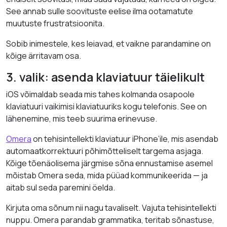
See annab sulle soovituste eelise ilma ootamatute
muutuste frustratsioonita.
Sobib inimestele, kes leiavad, et vaikne parandamine on
kõige ärritavam osa.
3. valik: asenda klaviatuur täielikult
iOS võimaldab seada mis tahes kolmanda osapoole
klaviatuuri vaikimisi klaviatuuriks kogu telefonis. See on
lähenemine, mis teeb suurima erinevuse.
Omera
on tehisintellekti klaviatuur iPhone’ile, mis asendab
automaatkorrektuuri põhimõtteliselt targema asjaga.
Kõige tõenäolisema järgmise sõna ennustamise asemel
mõistab Omera seda, mida püüad kommunikeerida — ja
aitab sul seda paremini öelda.
Kirjuta oma sõnum nii nagu tavaliselt. Vajuta tehisintellekti
nuppu. Omera parandab grammatika, teritab sõnastuse,