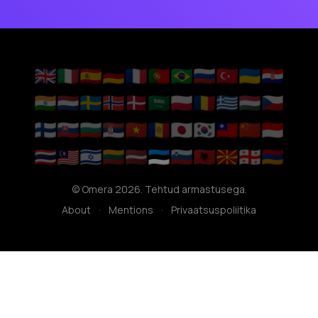
🇬🇧
🇮🇹
🇪🇸
🇩🇪
🇫🇷
🇵🇹
🇧🇷
🇷🇺
🇹🇷
🇺🇦
🇭🇷
🇮🇳
🇳🇱
🇸🇪
🇳🇴
🇩🇰
🇸🇦
🇵🇱
🇷🇴
🇬🇷
🇭🇺
🇨🇿
🇫🇮
🇸🇰
🇧🇬
🇷🇸
🇻🇳
🇦🇩
🇯🇵
🇰🇷
🇹🇼
🇨🇳
🇮🇩
🇹🇭
🇲🇾
🇮🇱
🇱🇹
🇱🇻
🇪🇪
🇸🇮
🇦🇱
🇲🇰
🇬🇪
🇦🇲
© Omera 2026. Tehtud armastusega.
About
·
Mentions
·
Privaatsuspoliitika