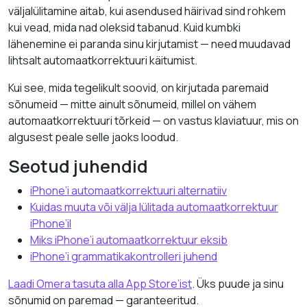
väljalülitamine aitab, kui asendused häirivad sind rohkem
kui vead, mida nad oleksid tabanud. Kuid kumbki
lähenemine ei paranda sinu kirjutamist — need muudavad
lihtsalt automaatkorrektuuri käitumist.
Kui see, mida tegelikult soovid, on kirjutada paremaid
sõnumeid — mitte ainult sõnumeid, millel on vähem
automaatkorrektuuri tõrkeid — on vastus klaviatuur, mis on
algusest peale selle jaoks loodud.
Seotud juhendid
iPhone’i automaatkorrektuuri alternatiiv
Kuidas muuta või välja lülitada automaatkorrektuur
iPhone’il
Miks iPhone’i automaatkorrektuur eksib
iPhone’i grammatikakontrolleri juhend
Laadi Omera tasuta alla App Store’ist
. Üks puude ja sinu
sõnumid on paremad — garanteeritud.