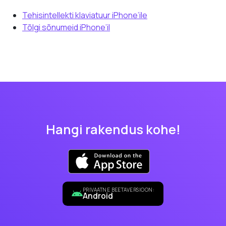
Tehisintellekti klaviatuur iPhone’ile
Tõlgi sõnumeid iPhone’il
Hangi rakendus kohe!
PRIVAATNE BEETAVERSIOON:
Android