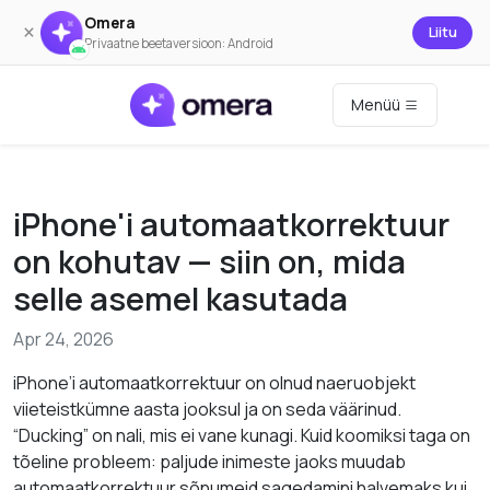
Omera
×
Liitu
Privaatne beetaversioon: Android
Menüü
iPhone'i automaatkorrektuur
on kohutav — siin on, mida
selle asemel kasutada
Apr 24, 2026
iPhone’i automaatkorrektuur on olnud naeruobjekt
viieteistkümne aasta jooksul ja on seda väärinud.
“Ducking” on nali, mis ei vane kunagi. Kuid koomiksi taga on
tõeline probleem: paljude inimeste jaoks muudab
automaatkorrektuur sõnumeid sagedamini halvemaks kui