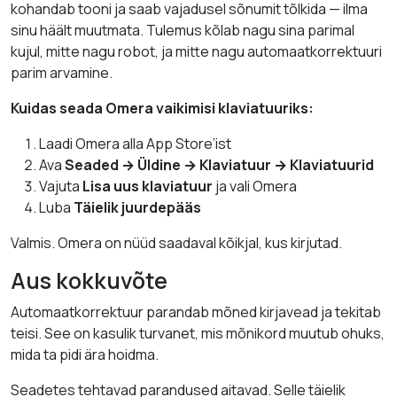
kohandab tooni ja saab vajadusel sõnumit tõlkida — ilma
sinu häält muutmata. Tulemus kõlab nagu sina parimal
kujul, mitte nagu robot, ja mitte nagu automaatkorrektuuri
parim arvamine.
Kuidas seada Omera vaikimisi klaviatuuriks:
Laadi Omera alla App Store’ist
Ava
Seaded → Üldine → Klaviatuur → Klaviatuurid
Vajuta
Lisa uus klaviatuur
ja vali Omera
Luba
Täielik juurdepääs
Valmis. Omera on nüüd saadaval kõikjal, kus kirjutad.
Aus kokkuvõte
Automaatkorrektuur parandab mõned kirjavead ja tekitab
teisi. See on kasulik turvanet, mis mõnikord muutub ohuks,
mida ta pidi ära hoidma.
Seadetes tehtavad parandused aitavad. Selle täielik