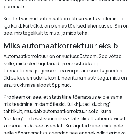
paremaks.
Kui oled väsinud automaatkorrektuuri vastu võitlemisest
iga kord, kui trükid, on olemas tõelised lahendused. Siin on
see, mis tegelikult toimub, ja mida teha.
Miks automaatkorrektuur eksib
Automaatkorrektuur on ennustussüsteem. See võtab
selle, mida oled kirjutanud, ja ennustab kõige
tõenäolisema järgmise sõna või paranduse, tuginedes
üldise keelemudelile kombineerituna mustritega, mida on
sinu trükkimisajaloost õppinud.
Probleem on see, et statistiline tõenäosus ei ole sama
mis teadmine, mida mõtlesid. Kui kirjutad “ducking”
tahtlikult, muudab automaatkorrektuur selle, kuna
“ducking” on tekstisõnumites statistiliselt vähem levinud
kui sõna, mida see asendab. Kui kirjutad nime, mida pole
selle sõnaraamatus, asendab see enesekindlalt erineva