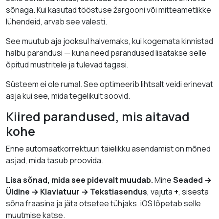
sõnaga. Kui kasutad tööstuse žargooni või mitteametlikke
lühendeid, arvab see valesti.
See muutub aja jooksul halvemaks, kui kogemata kinnistad
halbu parandusi — kuna need parandused lisatakse selle
õpitud mustritele ja tulevad tagasi.
Süsteem ei ole rumal. See optimeerib lihtsalt veidi erinevat
asja kui see, mida tegelikult soovid.
Kiired parandused, mis aitavad
kohe
Enne automaatkorrektuuri täielikku asendamist on mõned
asjad, mida tasub proovida.
Lisa sõnad, mida see pidevalt muudab.
Mine
Seaded →
Üldine → Klaviatuur → Tekstiasendus
, vajuta
+
, sisesta
sõna fraasina ja jäta otsetee tühjaks. iOS lõpetab selle
muutmise katse.