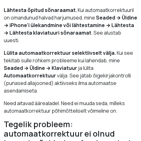
Lähtesta õpitud sõnaraamat.
Kui automaatkorrektuuril
on omandunud halvad harjumused, mine
Seaded → Üldine
→ iPhone’i ülekandmine või lähtestamine → Lähtesta
→ Lähtesta klaviatuuri sõnaraamat
. See alustab
uuesti.
Lülita automaatkorrektuur selektiivselt välja.
Kui see
tekitab sulle rohkem probleeme kui lahendab, mine
Seaded → Üldine → Klaviatuur
ja lülita
Automaatkorrektuur
välja. See jätab õigekirjakontrolli
(punased allajooned) aktiivseks ilma automaatse
asendamiseta.
Need aitavad äärealadel. Need ei muuda seda, milleks
automaatkorrektuur põhimõtteliselt võimeline on.
Tegelik probleem:
automaatkorrektuur ei olnud