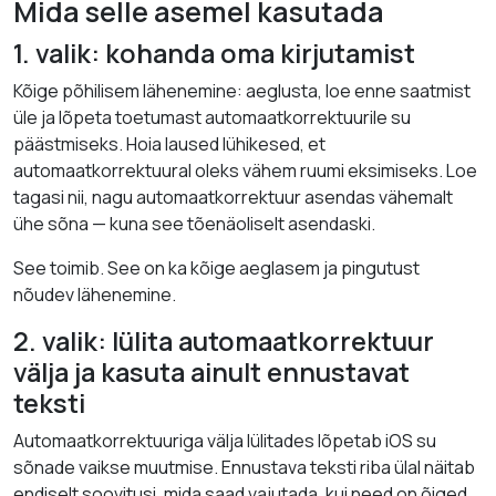
Mida selle asemel kasutada
1. valik: kohanda oma kirjutamist
Kõige põhilisem lähenemine: aeglusta, loe enne saatmist
üle ja lõpeta toetumast automaatkorrektuurile su
päästmiseks. Hoia laused lühikesed, et
automaatkorrektuural oleks vähem ruumi eksimiseks. Loe
tagasi nii, nagu automaatkorrektuur asendas vähemalt
ühe sõna — kuna see tõenäoliselt asendaski.
See toimib. See on ka kõige aeglasem ja pingutust
nõudev lähenemine.
2. valik: lülita automaatkorrektuur
välja ja kasuta ainult ennustavat
teksti
Automaatkorrektuuriga välja lülitades lõpetab iOS su
sõnade vaikse muutmise. Ennustava teksti riba ülal näitab
endiselt soovitusi, mida saad vajutada, kui need on õiged.