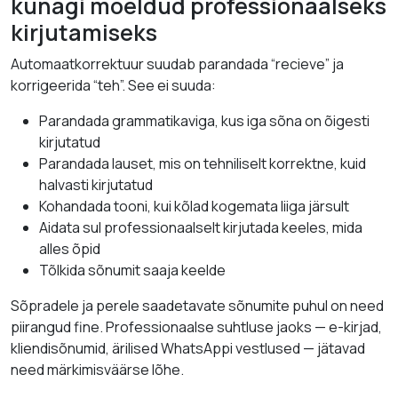
kunagi mõeldud professionaalseks
kirjutamiseks
Automaatkorrektuur suudab parandada “recieve” ja
korrigeerida “teh”. See ei suuda:
Parandada grammatikaviga, kus iga sõna on õigesti
kirjutatud
Parandada lauset, mis on tehniliselt korrektne, kuid
halvasti kirjutatud
Kohandada tooni, kui kõlad kogemata liiga järsult
Aidata sul professionaalselt kirjutada keeles, mida
alles õpid
Tõlkida sõnumit saaja keelde
Sõpradele ja perele saadetavate sõnumite puhul on need
piirangud fine. Professionaalse suhtluse jaoks — e-kirjad,
kliendisõnumid, ärilised WhatsAppi vestlused — jätavad
need märkimisväärse lõhe.