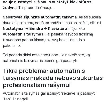
naujo nustatyti → Iš naujo nustatyti klaviatūros
žodyną
. Tai pradeda iš naujo.
Selektyviai išjunkite automatinį taisymą.
Jei tai sukelia
daugiau problemų nei išsprendžia jums konkrečiai, eikite į
Nustatymai → Bendra → Klaviatūra
ir išjunkite
Automatinis taisymas
. Tai palieka rašybos tikrinimą
(raudonas pabraukimas) aktyvų be automatinio
pakeitimo.
Tai padeda ribiniuose atvejuose. Jie nekeičia to, ką
automatinis taisymas iš esmės gali padaryti.
Tikra problema: automatinis
taisymas niekada nebuvo sukurtas
profesionaliam rašymui
Automatinis taisymas gali ištaisyti “recieve” ir pataisyti
“teh”. Jis negali: