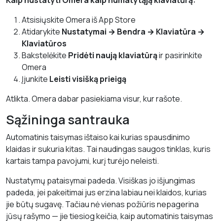
Kaip nustatyti Omera kaip numatytąją klaviatūrą:
Atsisiųskite Omera iš App Store
Atidarykite
Nustatymai → Bendra → Klaviatūra →
Klaviatūros
Bakstelėkite
Pridėti naują klaviatūrą
ir pasirinkite
Omera
Įjunkite
Leisti visišką prieigą
Atlikta. Omera dabar pasiekiama visur, kur rašote.
Sąžininga santrauka
Automatinis taisymas ištaiso kai kurias spausdinimo
klaidas ir sukuria kitas. Tai naudingas saugos tinklas, kuris
kartais tampa pavojumi, kurį turėjo neleisti.
Nustatymų pataisymai padeda. Visiškas jo išjungimas
padeda, jei pakeitimai jus erzina labiau nei klaidos, kurias
jie būtų sugavę. Tačiau nė vienas požiūris nepagerina
jūsų rašymo — jie tiesiog keičia, kaip automatinis taisymas