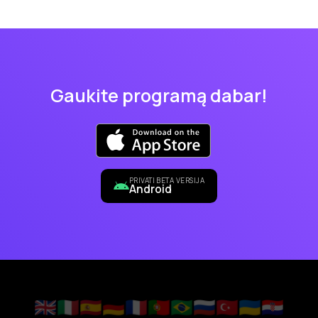
Gaukite programą dabar!
PRIVATI BETA VERSIJA
Android
🇬🇧
🇮🇹
🇪🇸
🇩🇪
🇫🇷
🇵🇹
🇧🇷
🇷🇺
🇹🇷
🇺🇦
🇭🇷