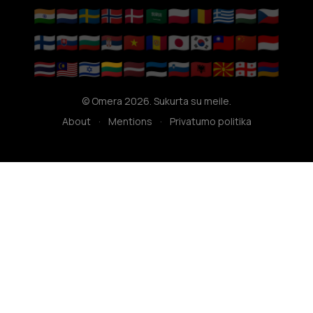
🇮🇳
🇳🇱
🇸🇪
🇳🇴
🇩🇰
🇸🇦
🇵🇱
🇷🇴
🇬🇷
🇭🇺
🇨🇿
🇫🇮
🇸🇰
🇧🇬
🇷🇸
🇻🇳
🇦🇩
🇯🇵
🇰🇷
🇹🇼
🇨🇳
🇮🇩
🇹🇭
🇲🇾
🇮🇱
🇱🇹
🇱🇻
🇪🇪
🇸🇮
🇦🇱
🇲🇰
🇬🇪
🇦🇲
© Omera 2026. Sukurta su meile.
About
·
Mentions
·
Privatumo politika