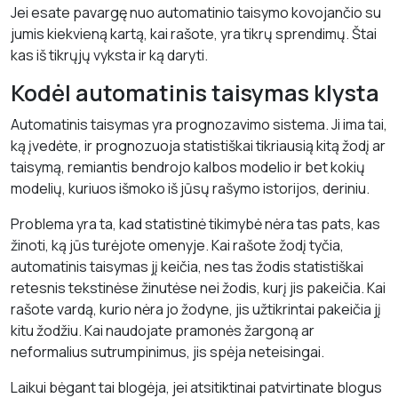
Jei esate pavargę nuo automatinio taisymo kovojančio su
jumis kiekvieną kartą, kai rašote, yra tikrų sprendimų. Štai
kas iš tikrųjų vyksta ir ką daryti.
Kodėl automatinis taisymas klysta
Automatinis taisymas yra prognozavimo sistema. Ji ima tai,
ką įvedėte, ir prognozuoja statistiškai tikriausią kitą žodį ar
taisymą, remiantis bendrojo kalbos modelio ir bet kokių
modelių, kuriuos išmoko iš jūsų rašymo istorijos, deriniu.
Problema yra ta, kad statistinė tikimybė nėra tas pats, kas
žinoti, ką jūs turėjote omenyje. Kai rašote žodį tyčia,
automatinis taisymas jį keičia, nes tas žodis statistiškai
retesnis tekstinėse žinutėse nei žodis, kurį jis pakeičia. Kai
rašote vardą, kurio nėra jo žodyne, jis užtikrintai pakeičia jį
kitu žodžiu. Kai naudojate pramonės žargoną ar
neformalius sutrumpinimus, jis spėja neteisingai.
Laikui bėgant tai blogėja, jei atsitiktinai patvirtinate blogus