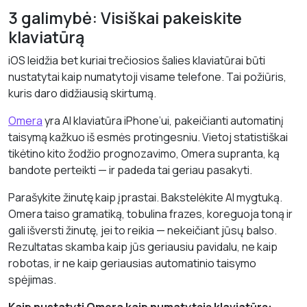
3 galimybė: Visiškai pakeiskite
klaviatūrą
iOS leidžia bet kuriai trečiosios šalies klaviatūrai būti
nustatytai kaip numatytoji visame telefone. Tai požiūris,
kuris daro didžiausią skirtumą.
Omera
yra AI klaviatūra iPhone’ui, pakeičianti automatinį
taisymą kažkuo iš esmės protingesniu. Vietoj statistiškai
tikėtino kito žodžio prognozavimo, Omera supranta, ką
bandote perteikti — ir padeda tai geriau pasakyti.
Parašykite žinutę kaip įprastai. Bakstelėkite AI mygtuką.
Omera taiso gramatiką, tobulina frazes, koreguoja toną ir
gali išversti žinutę, jei to reikia — nekeičiant jūsų balso.
Rezultatas skamba kaip jūs geriausiu pavidalu, ne kaip
robotas, ir ne kaip geriausias automatinio taisymo
spėjimas.