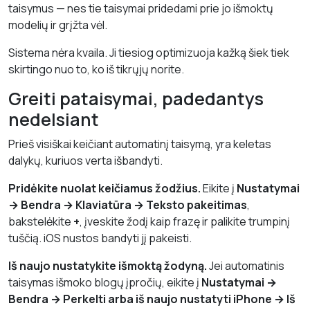
taisymus — nes tie taisymai pridedami prie jo išmoktų
modelių ir grįžta vėl.
Sistema nėra kvaila. Ji tiesiog optimizuoja kažką šiek tiek
skirtingo nuo to, ko iš tikrųjų norite.
Greiti pataisymai, padedantys
nedelsiant
Prieš visiškai keičiant automatinį taisymą, yra keletas
dalykų, kuriuos verta išbandyti.
Pridėkite nuolat keičiamus žodžius.
Eikite į
Nustatymai
→ Bendra → Klaviatūra → Teksto pakeitimas
,
bakstelėkite
+
, įveskite žodį kaip frazę ir palikite trumpinį
tuščią. iOS nustos bandyti jį pakeisti.
Iš naujo nustatykite išmoktą žodyną.
Jei automatinis
taisymas išmoko blogų įpročių, eikite į
Nustatymai →
Bendra → Perkelti arba iš naujo nustatyti iPhone → Iš