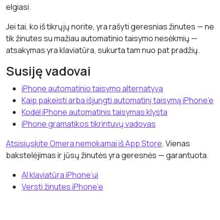
elgiasi.
Jei tai, ko iš tikrųjų norite, yra rašyti geresnias žinutes — ne
tik žinutes su mažiau automatinio taisymo nesėkmių —
atsakymas yra klaviatūra, sukurta tam nuo pat pradžių.
Susiję vadovai
iPhone automatinio taisymo alternatyva
Kaip pakeisti arba išjungti automatinį taisymą iPhone’e
Kodėl iPhone automatinis taisymas klysta
iPhone gramatikos tikrintuvų vadovas
Atsisiųskite Omera nemokamai iš App Store
. Vienas
bakstelėjimas ir jūsų žinutės yra geresnės — garantuota.
AI klaviatūra iPhone’ui
Versti žinutes iPhone’e