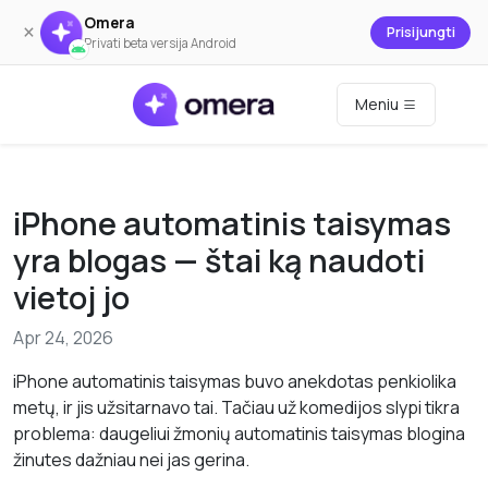
Omera
×
Prisijungti
Privati beta versija Android
Meniu
iPhone automatinis taisymas
yra blogas — štai ką naudoti
vietoj jo
Apr 24, 2026
iPhone automatinis taisymas buvo anekdotas penkiolika
metų, ir jis užsitarnavo tai. Tačiau už komedijos slypi tikra
problema: daugeliui žmonių automatinis taisymas blogina
žinutes dažniau nei jas gerina.