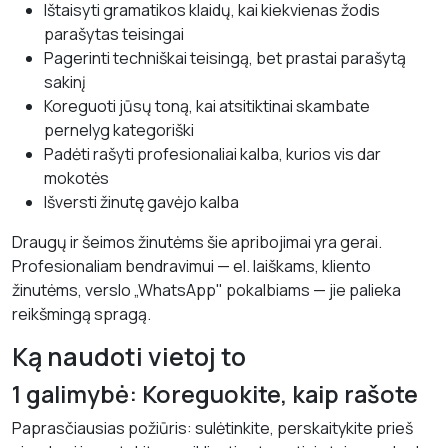
Ištaisyti gramatikos klaidų, kai kiekvienas žodis
parašytas teisingai
Pagerinti techniškai teisingą, bet prastai parašytą
sakinį
Koreguoti jūsų toną, kai atsitiktinai skambate
pernelyg kategoriški
Padėti rašyti profesionaliai kalba, kurios vis dar
mokotės
Išversti žinutę gavėjo kalba
Draugų ir šeimos žinutėms šie apribojimai yra gerai.
Profesionaliam bendravimui — el. laiškams, kliento
žinutėms, verslo „WhatsApp" pokalbiams — jie palieka
reikšmingą spragą.
Ką naudoti vietoj to
1 galimybė: Koreguokite, kaip rašote
Paprasčiausias požiūris: sulėtinkite, perskaitykite prieš