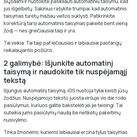
siųsdami ir nustokite pasikliauti automatiniu taisymu, kad
jus išgelbėtų. Sakinius rašykite trumpai, kad automatinis
taisymas turėtų mažiau vietos suklysti. Patikrinkite
korektūrą tarsi automatinis taisymas pakeitė bent vieną
žodį — nes greičiausiai taip ir yra.
Tai veikia. Tai taip pat lėčiausias ir labiausiai pastangų
reikalaujantis požiūris.
2 galimybė: Išjunkite automatinį
taisymą ir naudokite tik nuspėjamąjį
tekstą
Išjungus automatinį taisymą, iOS nustoja tyliai keisti jūsų
žodžius. Nuspėjamojo teksto juosta viršuje vis dar rodo
pasiūlymus, kuriuos galite bakstelėti jei jie teisingi. Tai
suteikia jums pasiūlymų naudą be netikėtų pakeitimų
nusivylimo.
Tinka žmonėms, kuriems labiausiai erzina tylus taisymas.