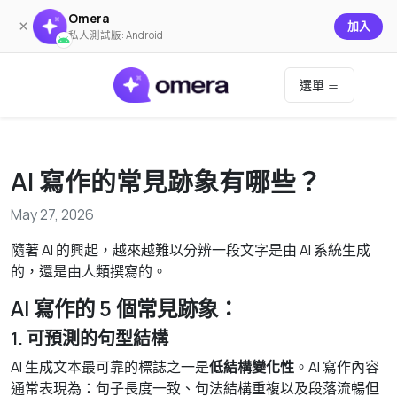
Omera
×
加入
私人測試版: Android
選單
AI 寫作的常見跡象有哪些？
May 27, 2026
隨著 AI 的興起，越來越難以分辨一段文字是由 AI 系統生成
的，還是由人類撰寫的。
AI 寫作的 5 個常見跡象：
1. 可預測的句型結構
AI 生成文本最可靠的標誌之一是
低結構變化性
。AI 寫作內容
通常表現為：句子長度一致、句法結構重複以及段落流暢但