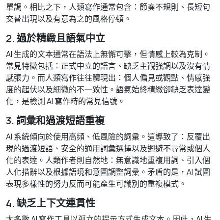
單調。相比之下，人類寫作通常包含：節奏不規則、長短句
交替出現以及有意為之的風格停頓。
2. 過於精緻且語氣中立
AI 生成的文本通常在語法上無懈可擊，但情感上較為克制。
常見特徵包括：正式中立的語言、缺乏主觀強調以及沒有情
感張力。而人類寫作往往體現出：個人偏見或觀點、情感強
度的起伏以及細微的不一致性。語氣始終精緻卻缺乏表達變
化，是檢測 AI 寫作時的常見信號。
3. 詞彙和過渡短語重複
AI 系統傾向於使用高頻、低風險的詞彙。這導致了：反覆出
現的過渡短語、安全的通用詞彙選擇以及迴避不尋常或個人
化的表達。人類作者則自然地：無意識地重複用詞、引入個
人化措辭以及根據語境和意圖調整詞彙。矛盾的是，AI 試圖
表現多樣性的努力反而可能產生可識別的重複模式。
4. 缺乏上下文連貫性
大多數 AI 寫作工具以孤立的提示方式生成文本。因此，AI 生