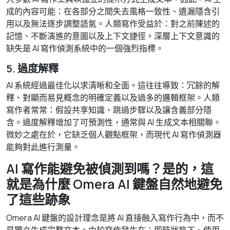
成的內容可能：在各部分之間失去風格一致性、遺漏隱含引
用以及無法逐步調整語氣。人類寫作受益於：對之前陳述的
記憶、不斷演進的意圖以及上下文捷徑。深層上下文意識的
缺失是 AI 寫作偵測系統中的一個強烈指標。
5. 過度解釋
AI 系統經過最佳化以求清晰和全面。這往往導致：冗餘的解
釋、對顯而易見概念的明確定義以及過多的邏輯框架。人類
寫作者常常：假設共享知識、跳過步驟以及讓含義部分隱
含。過度解釋增加了可預測性，通常與 AI 生成文本相關聯。
微妙之處在於，它缺乏個人觀點框架，而現代 AI 寫作偵測器
能夠對此進行測量。
AI 寫作能避免被偵測到嗎？是的，這
就是為什麼 Omera AI 鍵盤自然地避免
了這些跡象
Omera AI 鍵盤的設計理念是將 AI 直接融入寫作行為中，而不