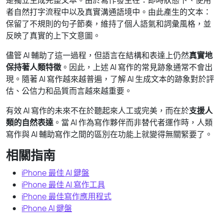
是獨立生成完整文本。由於寫作發生在：即時狀態下、使用
者自然打字流程中以及真實溝通語境中。由此產生的文本：
保留了不規則的句子節奏，維持了個人語氣和詞彙風格，並
反映了真實的上下文意圖。
儘管 AI 輔助了這一過程，但語言在結構和表達上仍然
真實地
保持著人類特徵
。因此，上述 AI 寫作的常見跡象通常不會出
現。隨著 AI 寫作越來越普遍，了解 AI 生成文本的跡象對於評
估、公信力和品質而言越來越重要。
有效 AI 寫作的未來不在於聽起來人工或完美，而在於
支援人
類的自然表達
。當 AI 作為寫作夥伴而非替代者運作時，人類
寫作與 AI 輔助寫作之間的區別在功能上就變得無關緊要了。
相關指南
iPhone 最佳 AI 鍵盤
iPhone 最佳 AI 寫作工具
iPhone 最佳寫作應用程式
iPhone AI 鍵盤