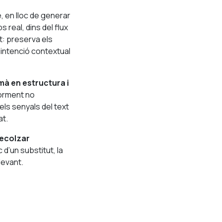
e, en lloc de generar
real, dins del flux
nt: preserva els
a intenció contextual
à en estructura i
iorment no
els senyals del text
at.
ecolzar
 d’un substitut, la
levant.