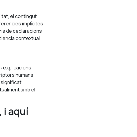
ltat, el contingut
ferències implícites
ria de declaracions
sciència contextual
a: explicacions
scriptors humans
significat
bitualment amb el
 i aquí