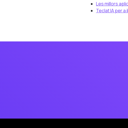
Les millors apl
Teclat IA per a