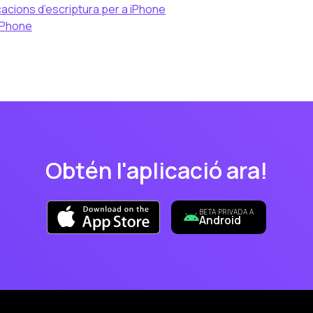
icacions d’escriptura per a iPhone
 iPhone
Obtén l'aplicació ara!
BETA PRIVADA A
Android