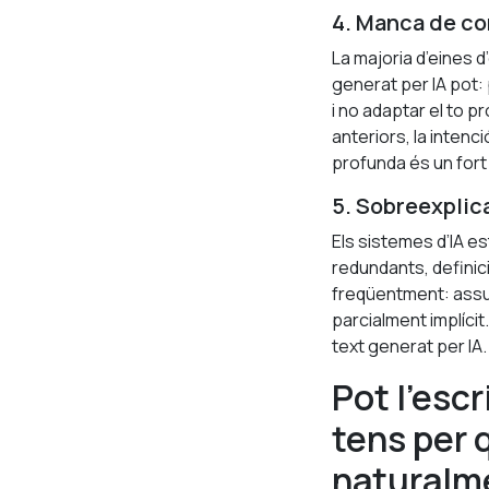
4. Manca de co
La majoria d’eines d
generat per IA pot: 
i no adaptar el to 
anteriors, la inten
profunda és un fort
5. Sobreexplic
Els sistemes d’IA es
redundants, definic
freqüentment: assu
parcialment implícit
text generat per IA.
Pot l’escr
tens per 
naturalm