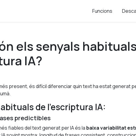
Funcions
Desca
ón els senyals habitual
tura IA?
és present, és difícil diferenciar quin text ha estat generat p
 humà.
abituals de l’escriptura IA:
rases predictibles
és fiables del text generat per IA és la
baixa variabilitat es
r IA sovint mostra: longitud de frases consistent, construccio