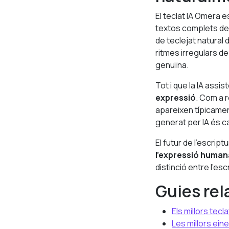
El teclat IA Omera e
textos complets de 
de teclejat natural 
ritmes irregulars de
genuïna.
Tot i que la IA assi
expressió
. Com a r
apareixen típicamen
generat per IA és cad
El futur de l’escript
l’expressió human
distinció entre l’es
Guies re
Els millors tecl
Les millors ein