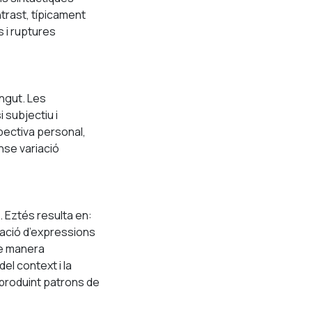
ntrast, típicament
 i ruptures
ngut. Les
 subjectiu i
pectiva personal,
ense variació
. Eztés resulta en:
tació d’expressions
de manera
el context i la
 produint patrons de