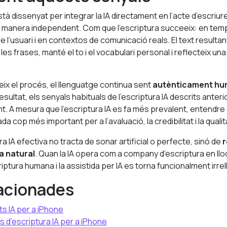
stà dissenyat per integrar la IA directament en l’acte d’escriur
manera independent. Com que l’escriptura succeeix: en temps 
de l’usuari i en contextos de comunicació reals. El text resulta
 les frases, manté el to i el vocabulari personal i reflecteix un
steix el procés, el llenguatge continua sent
autènticament hum
esultat, els senyals habituals de l’escriptura IA descrits anter
t. A mesura que l’escriptura IA es fa més prevalent, entendre 
a cop més important per a l’avaluació, la credibilitat i la qualit
ura IA efectiva no tracta de sonar artificial o perfecte, sinó de
r
a natural
. Quan la IA opera com a company d’escriptura en lloc
criptura humana i la assistida per IA es torna funcionalment irrel
lacionades
ats IA per a iPhone
es d’escriptura IA per a iPhone