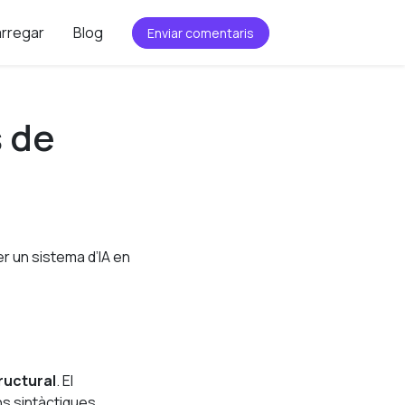
rregar
Blog
Enviar comentaris
s de
er un sistema d’IA en
tructural
. El
ns sintàctiques