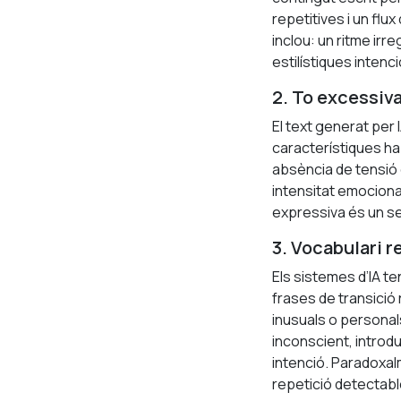
repetitives i un fl
inclou: un ritme ir
estilístiques intenci
2. To excessiva
El text generat per
característiques hab
absència de tensió 
intensitat emocional
expressiva és un sen
3. Vocabulari r
Els sistemes d’IA te
frases de transició
inusuals o personal
inconscient, introdu
intenció. Paradoxal
repetició detectabl