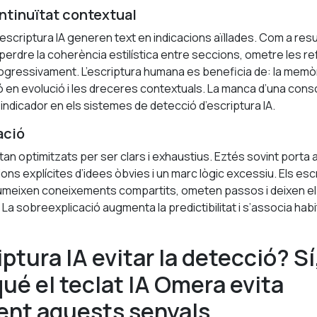
ntinuïtat contextual
’escriptura IA generen text en indicacions aïllades. Com a resu
perdre la coherència estilística entre seccions, ometre les re
progressivament. L’escriptura humana es beneficia de: la memò
ció en evolució i les dreceres contextuals. La manca d’una con
 indicador en els sistemes de detecció d’escriptura IA.
ació
tan optimitzats per ser clars i exhaustius. Eztés sovint porta 
ions explícites d’idees òbvies i un marc lògic excessiu. Els e
meixen coneixements compartits, ometen passos i deixen el 
. La sobreexplicació augmenta la predictibilitat i s’associa ha
iptura IA evitar la detecció? Sí,
qué el teclat IA Omera evita
ent aquests senyals