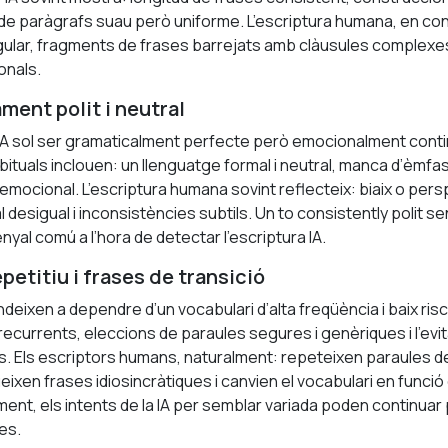
ux de paràgrafs suau però uniforme. L’escriptura humana, en co
regular, fragments de frases barrejats amb clàusules complexes
onals.
ment polit i neutral
 IA sol ser gramaticalment perfecte però emocionalment conti
ituals inclouen: un llenguatge formal i neutral, manca d’èmfasi
emocional. L’escriptura humana sovint reflecteix: biaix o pers
 desigual i inconsistències subtils. Un to consistently polit s
yal comú a l’hora de detectar l’escriptura IA.
epetitiu i frases de transició
ndeixen a dependre d’un vocabulari d’alta freqüència i baix risc
 recurrents, eleccions de paraules segures i genèriques i l’evi
s. Els escriptors humans, naturalment: repeteixen paraules 
eixen frases idiosincràtiques i canvien el vocabulari en funció d
ment, els intents de la IA per semblar variada poden continuar
es.