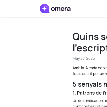
Quins s
l'escrip
May 27, 2026
Amb la IA cada cop m
lloc d’escrit per un
5 senyals h
1. Patrons de f
Un dels indicadors m
contingut escrit pe