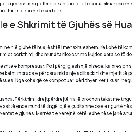
për rrjedhshmëri pothuajse amtare për të komunikuar mirë në 
farë funksionon në të vërtetë.
le e Shkrimit të Gjuhës së Hua
imi në një gjuhë të huaj është i menaxhueshëm. Ke kohë të k
r mjet përkthimi, dhe mund ta rilexosh me kujdes para se të d
 është e kompresuar. Po i përgjigjesh një bisede, ka presion so
he kalimi mbrapa e përpara midis një aplikacioni dhe mjetit të p
sues. Nga koha që ke kompozuar, përkthyer, verifikuar, rregul
anca. Përkthimi i drejtpërdrejtë rrallë prodhon tekst me tingull 
e saktë ende mund të tingëllojë e çuditshme ose e ngurtë nës
ventat e gjuhës. Marrësit e vërejnë këtë, edhe nëse janë shu