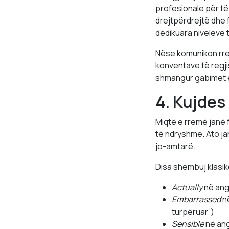
profesionale për të 
drejtpërdrejtë dhe f
dedikuara niveleve 
Nëse komunikon rreg
konventave të regjis
shmangur gabimet e
4. Kujdes
Miqtë e rremë janë 
të ndryshme. Ato j
jo-amtarë.
Disa shembuj klasik
Actually
në angl
Embarrassed
në
turpëruar”)
Sensible
në ang