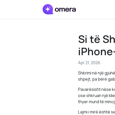
Si të S
iPhone
Apr 21, 2026
Shkrimi në një gjuhë
shpejt, pa bërë gab
Pavarësisht nëse k
ose shkruan një klie
thyer mund të minojë
Lajmi i mirë është