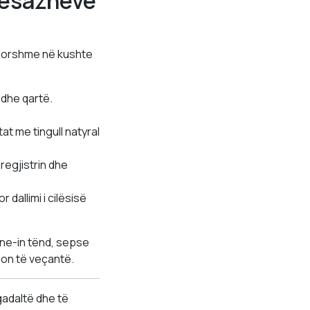
Mesazheve
rdorshme në kushte
 dhe qartë.
at me tingull natyral
regjistrin dhe
dallimi i cilësisë
one-in tënd, sepse
ion të veçantë.
gadaltë dhe të