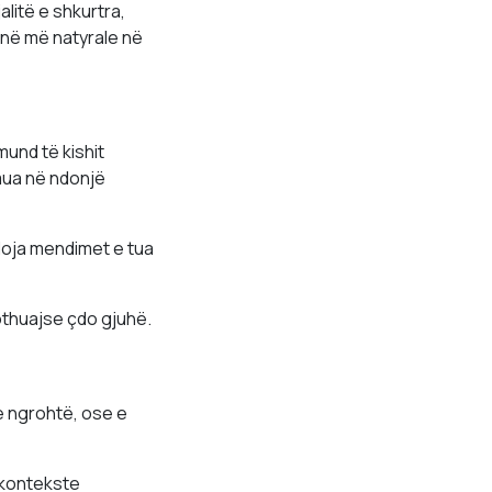
alitë e shkurtra,
jnë më natyrale në
und të kishit
mua në ndonjë
doja mendimet e tua
pothuajse çdo gjuhë.
 e ngrohtë, ose e
 kontekste