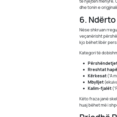
të njëjtën mënyrë, 
dhe tonin e origjinali
6. Ndërto
Nëse shkruan rregul
veçanërisht përshë
kjo bëhet libër per
Kategori të dobishm
Përshëndetje
Rreshtat hap
Kërkesat
(“A m
Mbylljet
(ekuiva
Kalim-fjalët
(“P
Këto fraza janë skel
huaj bëhet më i shpe