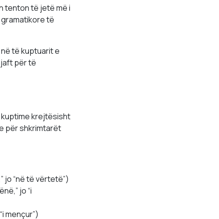
n tenton të jetë më i
t gramatikore të
në të kuptuarit e
jaft për të
 kuptime krejtësisht
e për shkrimtarët
” jo “në të vërtetë”)
në,” jo “i
 “i mençur”)