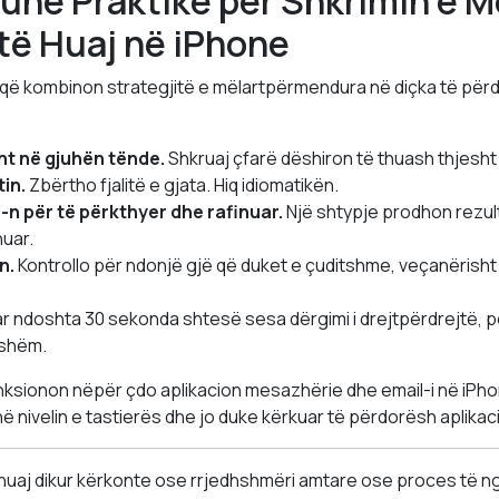
une Praktike për Shkrimin e 
të Huaj në iPhone
e që kombinon strategjitë e mëlartpërmendura në diçka të pë
sht në gjuhën tënde.
Shkruaj çfarë dëshiron të thuash thjesht
in.
Zbërtho fjalitë e gjata. Hiq idiomatikën.
n për të përkthyer dhe rafinuar.
Një shtypje prodhon rezult
nuar.
n.
Kontrollo për ndonjë gjë që duket e çuditshme, veçanërisht 
r ndoshta 30 sekonda shtesë sesa dërgimi i drejtpërdrejtë, por 
ishëm.
nksionon nëpër çdo aplikacion mesazhërie dhe email-i në iPh
 nivelin e tastierës dhe jo duke kërkuar të përdorësh aplikac
 huaj dikur kërkonte ose rrjedhshmëri amtare ose proces të n