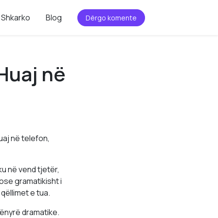
Shkarko
Blog
Dërgo komente
 Huaj në
uaj në telefon,
 në vend tjetër,
 ose gramatikisht i
qëllimet e tua.
mënyrë dramatike.