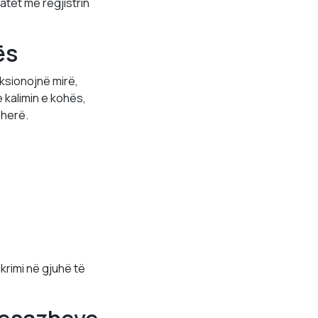
tet me regjistrin
ës
nksionojnë mirë,
kalimin e kohës,
 herë.
hkrimi në gjuhë të