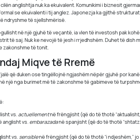
cilën anglishtja nuk ka ekuivalent. Komunikimi i biznesit gjerma
ormal se ekuivalenti i tij anglez. Japonezja ka gjithë struktura
të ndryshme të sjellshmërisë.
ullisht në një gjuhë të veçantë, ia vlen të investosh pak kohë 
trit të saj. Nuk ke nevojë të jesh i rrjedhshëm. Duhet të dish m
 zakonshme të tonit.
 ndaj Miqve të Rremë
fjalë që duken ose tingëllojnë ngjashëm nëpër gjuhë por kanë
anë një nga burimet më të zakonshme të gabimeve të turpshm
ë:
isht vs.
actuellement
në frëngjisht (që do të thotë “aktualisht,
 anglisht vs.
embarazada
në spanjisht (që do të thotë “shtatzë
lisht vs.
sensible
në frëngjisht (që do të thotë “i ndjeshëm,” jo