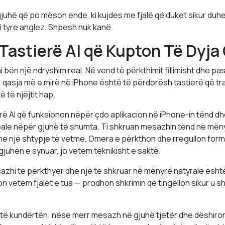
juhë që po mëson ende, ki kujdes me fjalë që duket sikur duhet
i tyre anglez. Shpesh nuk kanë.
 Tastierë AI që Kupton Të Dyja
i bën një ndryshim real. Në vend të përkthimit fillimisht dhe pa
n, qasja më e mirë në iPhone është të përdorësh tastierë që tr
ë të njëjtit hap.
rë AI që funksionon nëpër çdo aplikacion në iPhone-in tënd 
eale nëpër gjuhë të shumta. Ti shkruan mesazhin tënd në mëny
e një shtypje të vetme, Omera e përkthon dhe rregullon form
 gjuhën e synuar, jo vetëm teknikisht e saktë.
esazhi të përkthyer dhe një të shkruar në mënyrë natyrale ësht
 vetëm fjalët e tua — prodhon shkrimin që tingëllon sikur u s
ë kundërtën: nëse merr mesazh në gjuhë tjetër dhe dëshiron 