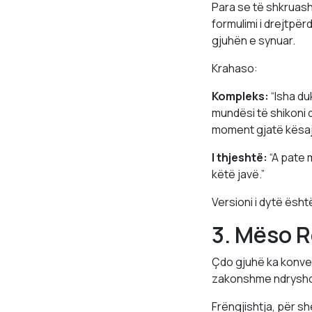
Para se të shkruash 
formulimi i drejtpë
gjuhën e synuar.
Krahaso:
Kompleks:
“Isha du
mundësi të shikoni 
moment gjatë kësaj
I thjeshtë:
“A pate 
këtë javë.”
Versioni i dytë ësh
3. Mëso R
Çdo gjuhë ka konvent
zakonshme ndryshon
Frëngjishtja, për s