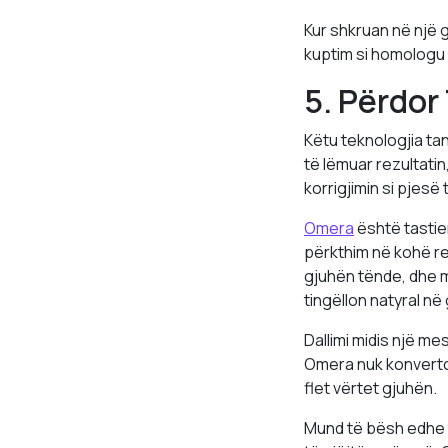
Kur shkruan në një g
kuptim si homologu 
5. Përdor
Këtu teknologjia tan
të lëmuar rezultati
korrigjimin si pjesë t
Omera
është tastie
përkthim në kohë r
gjuhën tënde, dhe m
tingëllon natyral në
Dallimi midis një m
Omera nuk konverton
flet vërtet gjuhën.
Mund të bësh edhe t