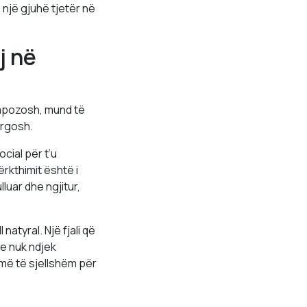
një gjuhë tjetër në
j në
ompozosh, mund të
ërgosh.
cial për t’u
ërkthimit është i
luar dhe ngjitur,
natyral. Një fjali që
e nuk ndjek
më të sjellshëm për