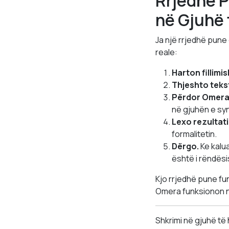
Rrjedhë P
në Gjuhë 
Ja një rrjedhë pun
reale:
Harton fillimi
Thjeshto tekst
Përdor Omera-
në gjuhën e sy
Lexo rezultati
formalitetin.
Dërgo.
Ke kalua
është i rëndës
Kjo rrjedhë pune fu
Omera funksionon në
Shkrimi në gjuhë të