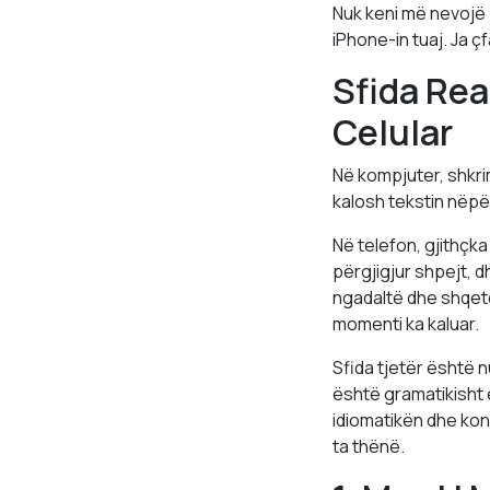
Nuk keni më nevojë 
iPhone-in tuaj. Ja ç
Sfida Rea
Celular
Në kompjuter, shkr
kalosh tekstin nëpë
Në telefon, gjithçka
përgjigjur shpejt, d
ngadaltë dhe shqetë
momenti ka kaluar.
Sfida tjetër është nu
është gramatikisht 
idiomatikën dhe kon
ta thënë.