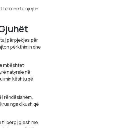
 të kenë të njëjtin
 Gjuhët
staj përpjekjes për
ajton përkthimin dhe
dhe mbështet
rë natyrale në
ulimin kështu që
ë i rëndësishëm.
hkrua nga dikush që
t’i përgjigjesh me