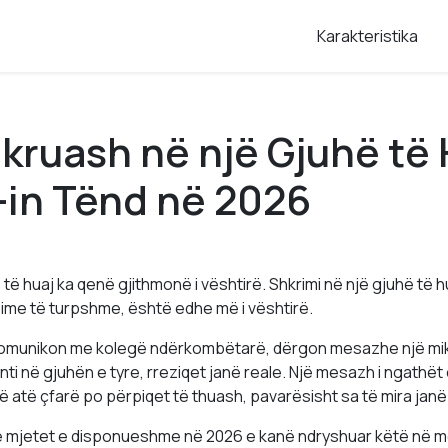
Karakteristika
hkruash në një Gjuhë të
-in Tënd në 2026
 të huaj ka qenë gjithmonë i vështirë. Shkrimi në një gjuhë të h
ime të turpshme, është edhe më i vështirë.
omunikon me kolegë ndërkombëtarë, dërgon mesazhe një miku
nti në gjuhën e tyre, rreziqet janë reale. Një mesazh i ngathët
 atë çfarë po përpiqet të thuash, pavarësisht sa të mira janë 
 se mjetet e disponueshme në 2026 e kanë ndryshuar këtë në 