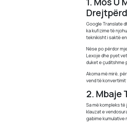
1. Mos U 
Drejtpërd
Google Translate dh
ka kufizime të njoh
teknikisht i saktë e
Nëse po përdor mjet 
Lexoje dhe pyet vete
duket e çuditshme pë
Akoma më mirë, përdo
vend të konvertimit 
2. Mbaje 
Sa më kompleks të je
klauzat e vendosura
gabime kumulative 