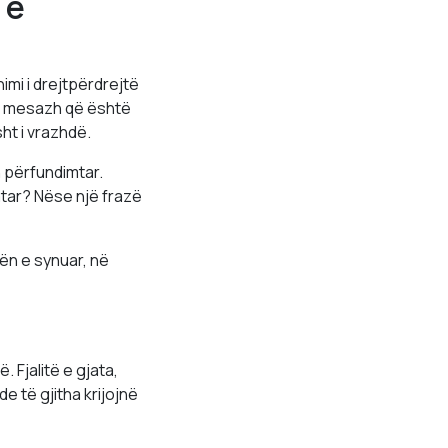
 e
imi i drejtpërdrejtë
jë mesazh që është
sht i vrazhdë.
h përfundimtar.
mtar? Nëse një frazë
hën e synuar, në
 Fjalitë e gjata,
 të gjitha krijojnë