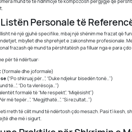
Omera mund të të ndihmojë të kompozosh përgjigje që përshta
t.
 Listën Personale të Referenc
lisht në një gjuhë specifike, mbaj një shënim me frazat që fu
ndetjet, mbyllet dhe shprehjet e zakonshme profesionale. Me 
sonal frazash që mund ta përshtatësh pa filluar nga e para çdo
e për të ndërtuar:
t
(formale dhe joformale)
ëse
(“Po shkruaj për…”, “Duke ndjekur bisedën tonë…”)
und të…”, “Do ta vlerësoja…”)
lentët formalë të “Me respekt”, “Miqësisht”)
ër më tepër…”, “Megjithatë…”, “Si rezultat…”)
eti rreth të cilit mund të ndërtosh çdo mesazh. Pasi t’i kesh, s
jtë dhe më i sigurt.