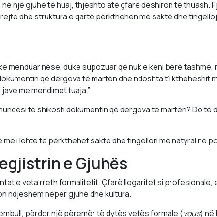
në një gjuhë të huaj, thjeshto atë çfarë dëshiron të thuash. Fj
rdrejtë dhe struktura e qartë përkthehen më saktë dhe tingëllo
ke menduar nëse, duke supozuar që nuk e keni bërë tashmë, m
dokumentin që dërgova të martën dhe ndoshta t’i ktheheshit 
 jave me mendimet tuaja.”
mundësi të shikosh dokumentin që dërgova të martën? Do të 
të më i lehtë të përkthehet saktë dhe tingëllon më natyral në 
egjistrin e Gjuhës
at e veta rreth formalitetit. Çfarë llogaritet si profesionale,
 ndjeshëm nëpër gjuhë dhe kultura.
hembull, përdor një përemër të dytës vetës formale (
vous
) në