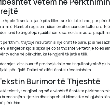
Mbështet Vetëm në Përkthimin
rejtë
e Apple Translate janë pika fillestare të dobishme, por përkth
ura mirë. Humbet regjistrin, idiomën dhe nuancën kulturore. N
nde mund të tingëllojë i çuditshëm ose, në disa raste, paqëllimi
përkthimi, trajtoje rezultatin si një draft të parë, jo si mesaz
n: a tingëllon kjo si diçka që do ta thoshte vërtet një folës a
r ty edhe në përkthim, ka të ngjarë të jetë e tillë.
r mjet i dizajnuar të prodhojë dalje me tingull natyral në gju
fjalë-për-fjalë. Dallimi në cilësi është i rëndësishëm.
Tekstin Burimor të Thjeshtë
të teksti yt origjinal, aq më e vështirë është ta përkthesh mirë.
 brenda njëra-tjetrës dhe shprehjet idiomatike në gjuhën tënde
në përkthim.