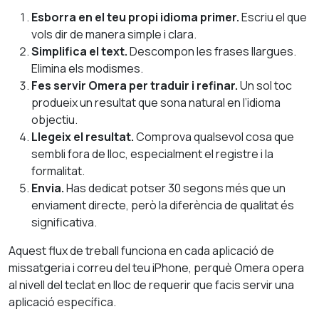
Esborra en el teu propi idioma primer.
Escriu el que
vols dir de manera simple i clara.
Simplifica el text.
Descompon les frases llargues.
Elimina els modismes.
Fes servir Omera per traduir i refinar.
Un sol toc
produeix un resultat que sona natural en l’idioma
objectiu.
Llegeix el resultat.
Comprova qualsevol cosa que
sembli fora de lloc, especialment el registre i la
formalitat.
Envia.
Has dedicat potser 30 segons més que un
enviament directe, però la diferència de qualitat és
significativa.
Aquest flux de treball funciona en cada aplicació de
missatgeria i correu del teu iPhone, perquè Omera opera
al nivell del teclat en lloc de requerir que facis servir una
aplicació específica.