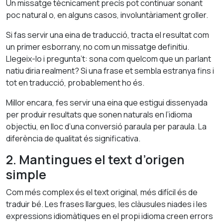
Un missatge tècnicament precís pot continuar sonant
poc natural o, en alguns casos, involuntàriament groller.
Si fas servir una eina de traducció, tracta el resultat com
un primer esborrany, no com un missatge definitiu.
Llegeix-lo i pregunta’t: sona com quelcom que un parlant
natiu diria realment? Si una frase et sembla estranya fins i
tot en traducció, probablement ho és.
Millor encara, fes servir una eina que estigui dissenyada
per produir resultats que sonen naturals en l’idioma
objectiu, en lloc d’una conversió paraula per paraula. La
diferència de qualitat és significativa.
2. Mantingues el text d’origen
simple
Com més complex és el text original, més difícil és de
traduir bé. Les frases llargues, les clàusules niades i les
expressions idiomàtiques en el propi idioma creen errors