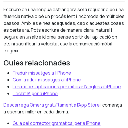
Escriure en una llengua estrangera solia requerir o bé una
fluència nativa o bé un procés lent i incòmode de múltiples
passos. Amb les eines adequades, cap d’aquestes coses
és certa ara. Pots escriure de manera clara, natural i
segura en un altre idioma, sense sortir de l’aplicació on
ets ni sacrificar la velocitat que la comunicació mòbil
exigeix.
Guies relacionades
Traduir missatges a l’iPhone
Com traduir missatges a l’iPhone
Les millors aplicacions per millorar l’anglès a l’iPhone
Teclat IA per a iPhone
Descarrega Omera gratuïtament a l’App Store
i comença
a escriure millor en cada idioma.
Guia del corrector gramatical per a iPhone