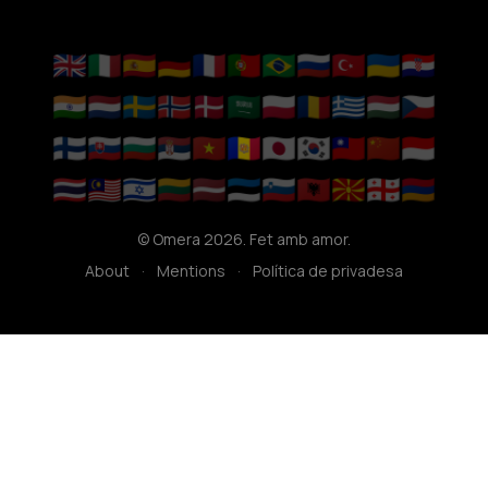
🇬🇧
🇮🇹
🇪🇸
🇩🇪
🇫🇷
🇵🇹
🇧🇷
🇷🇺
🇹🇷
🇺🇦
🇭🇷
🇮🇳
🇳🇱
🇸🇪
🇳🇴
🇩🇰
🇸🇦
🇵🇱
🇷🇴
🇬🇷
🇭🇺
🇨🇿
🇫🇮
🇸🇰
🇧🇬
🇷🇸
🇻🇳
🇦🇩
🇯🇵
🇰🇷
🇹🇼
🇨🇳
🇮🇩
🇹🇭
🇲🇾
🇮🇱
🇱🇹
🇱🇻
🇪🇪
🇸🇮
🇦🇱
🇲🇰
🇬🇪
🇦🇲
© Omera 2026. Fet amb amor.
About
·
Mentions
·
Política de privadesa