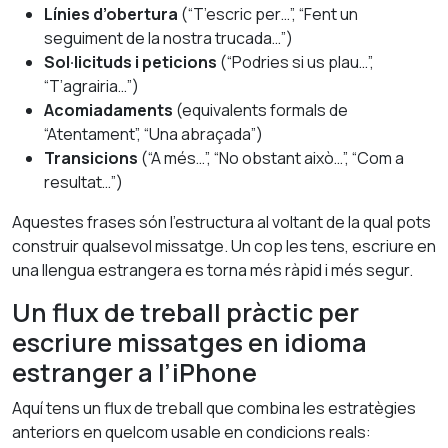
Línies d’obertura
(“T’escric per…”, “Fent un
seguiment de la nostra trucada…”)
Sol·licituds i peticions
(“Podries si us plau…”,
“T’agrairia…”)
Acomiadaments
(equivalents formals de
“Atentament”, “Una abraçada”)
Transicions
(“A més…”, “No obstant això…”, “Com a
resultat…”)
Aquestes frases són l’estructura al voltant de la qual pots
construir qualsevol missatge. Un cop les tens, escriure en
una llengua estrangera es torna més ràpid i més segur.
Un flux de treball pràctic per
escriure missatges en idioma
estranger a l’iPhone
Aquí tens un flux de treball que combina les estratègies
anteriors en quelcom usable en condicions reals: