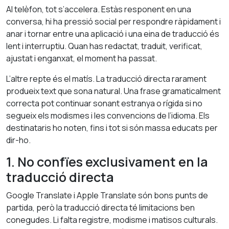
Al telèfon, tot s’accelera. Estàs responent en una
conversa, hi ha pressió social per respondre ràpidament i
anar i tornar entre una aplicació i una eina de traducció és
lent i interruptiu. Quan has redactat, traduit, verificat,
ajustat i enganxat, el moment ha passat.
L’altre repte és el matís. La traducció directa rarament
produeix text que sona natural. Una frase gramaticalment
correcta pot continuar sonant estranya o rígida si no
segueix els modismes i les convencions de l’idioma. Els
destinataris ho noten, fins i tot si són massa educats per
dir-ho.
1. No confïes exclusivament en la
traducció directa
Google Translate i Apple Translate són bons punts de
partida, però la traducció directa té limitacions ben
conegudes. Li falta registre, modisme i matisos culturals.