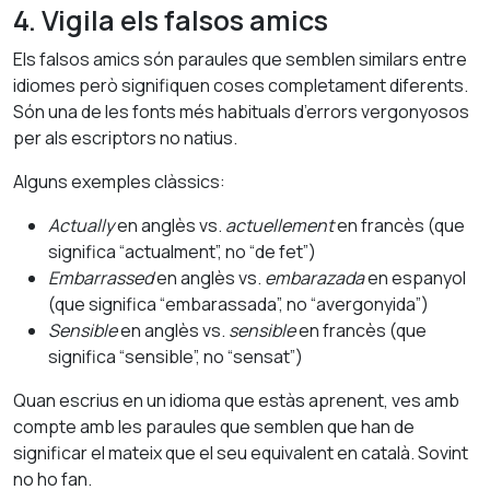
4. Vigila els falsos amics
Els falsos amics són paraules que semblen similars entre
idiomes però signifiquen coses completament diferents.
Són una de les fonts més habituals d’errors vergonyosos
per als escriptors no natius.
Alguns exemples clàssics:
Actually
en anglès vs.
actuellement
en francès (que
significa “actualment”, no “de fet”)
Embarrassed
en anglès vs.
embarazada
en espanyol
(que significa “embarassada”, no “avergonyida”)
Sensible
en anglès vs.
sensible
en francès (que
significa “sensible”, no “sensat”)
Quan escrius en un idioma que estàs aprenent, ves amb
compte amb les paraules que semblen que han de
significar el mateix que el seu equivalent en català. Sovint
no ho fan.