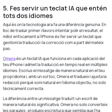
5. Fes servir un teclat IA que entén
tots dos idiomes
Aquí és on la tecnologia ara fa una diferència genuïna. En
lloc de traduir primer i llavors intentar polir el resultat, el
millor enfocament a l’iPhone és fer servir un teclat que
gestioni la traducció i la correcció com a part del mateix
pas.
Omera
és un teclat IA que funciona en cada aplicació del
teu iPhone i admet la traducció en temps real en múltiples
idiomes. Escrius el missatge de manera natural en el teu
propi idioma i, amb un sol toc, Omera el tradueix i ajusta la
redacció perquè soni natural en l’idioma objectiu, no sols
tècnicament correcta.
La diferència entre un missatge traduït i un escrit de
manera natural és significativa. Omera no sols converteix
les paraules: produeix escriptura que sembla que l’ha