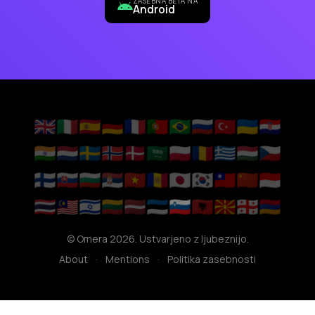
ZASEBNA BETA NA
Android
🇬🇧
🇮🇹
🇪🇸
🇩🇪
🇫🇷
🇵🇹
🇧🇷
🇷🇺
🇹🇷
🇺🇦
🇭🇷
🇮🇳
🇳🇱
🇸🇪
🇳🇴
🇩🇰
🇸🇦
🇵🇱
🇷🇴
🇬🇷
🇭🇺
🇨🇿
🇫🇮
🇸🇰
🇧🇬
🇷🇸
🇻🇳
🇦🇩
🇯🇵
🇰🇷
🇹🇼
🇨🇳
🇮🇩
🇹🇭
🇲🇾
🇮🇱
🇱🇹
🇱🇻
🇪🇪
🇸🇮
🇦🇱
🇲🇰
🇬🇪
🇦🇲
© Omera 2026. Ustvarjeno z ljubeznijo.
About
·
Mentions
·
Politika zasebnosti