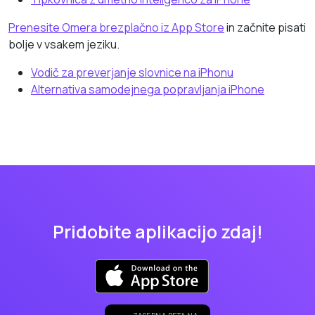
Prenesite Omera brezplačno iz App Store
in začnite pisati
bolje v vsakem jeziku.
Vodič za preverjanje slovnice na iPhonu
Alternativa samodejnega popravljanja iPhone
Pridobite aplikacijo zdaj!