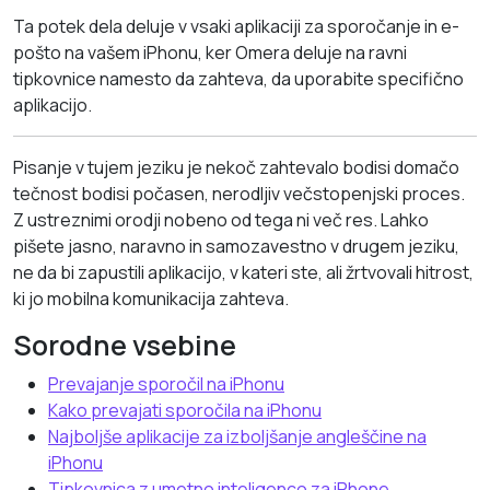
Ta potek dela deluje v vsaki aplikaciji za sporočanje in e-
pošto na vašem iPhonu, ker Omera deluje na ravni
tipkovnice namesto da zahteva, da uporabite specifično
aplikacijo.
Pisanje v tujem jeziku je nekoč zahtevalo bodisi domačo
tečnost bodisi počasen, nerodljiv večstopenjski proces.
Z ustreznimi orodji nobeno od tega ni več res. Lahko
pišete jasno, naravno in samozavestno v drugem jeziku,
ne da bi zapustili aplikacijo, v kateri ste, ali žrtvovali hitrost,
ki jo mobilna komunikacija zahteva.
Sorodne vsebine
Prevajanje sporočil na iPhonu
Kako prevajati sporočila na iPhonu
Najboljše aplikacije za izboljšanje angleščine na
iPhonu
Tipkovnica z umetno inteligenco za iPhone