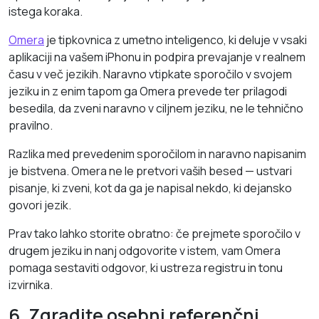
istega koraka.
Omera
je tipkovnica z umetno inteligenco, ki deluje v vsaki
aplikaciji na vašem iPhonu in podpira prevajanje v realnem
času v več jezikih. Naravno vtipkate sporočilo v svojem
jeziku in z enim tapom ga Omera prevede ter prilagodi
besedila, da zveni naravno v ciljnem jeziku, ne le tehnično
pravilno.
Razlika med prevedenim sporočilom in naravno napisanim
je bistvena. Omera ne le pretvori vaših besed — ustvari
pisanje, ki zveni, kot da ga je napisal nekdo, ki dejansko
govori jezik.
Prav tako lahko storite obratno: če prejmete sporočilo v
drugem jeziku in nanj odgovorite v istem, vam Omera
pomaga sestaviti odgovor, ki ustreza registru in tonu
izvirnika.
6. Zgradite osebni referenčni