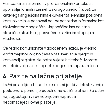
Francoščina, na primer, v profesionalnih kontekstih
uporablja formalni zaimek za drugo osebo (
vous
), za
katerega angleščina nima ekvivalenta. Nemška poslovna
komunikacija je ponavadi bolj neposredna in formalna kot
ekvivalentna v angleščini. Japonščina ima celotne
slovnične strukture, posvečene različnim stopnjam
vljudnosti.
Če redno komunicirate v določenem jeziku, je vredno
vložiti majhno količino časa v razumevanje njegovih
konvencij registra. Ne potrebujete biti tekoči. Morate
vedeti dovolj, da se izognete pogostim napakam tona.
4. Pazite na lažne prijatelje
Lažni prijatelji so besede, ki so med jeziki videti ali zvenijo
podobno, a pomenijo popolnoma različne stvari. So eden
najpogostejših virov neprijetnih napak za
nedomačejezikovne pisatelje.