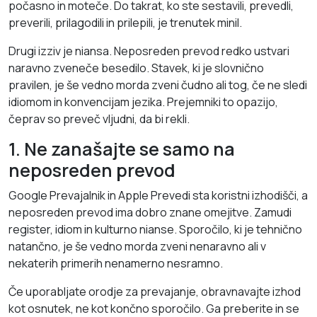
počasno in moteče. Do takrat, ko ste sestavili, prevedli,
preverili, prilagodili in prilepili, je trenutek minil.
Drugi izziv je niansa. Neposreden prevod redko ustvari
naravno zveneče besedilo. Stavek, ki je slovnično
pravilen, je še vedno morda zveni čudno ali tog, če ne sledi
idiomom in konvencijam jezika. Prejemniki to opazijo,
čeprav so preveč vljudni, da bi rekli.
1. Ne zanašajte se samo na
neposreden prevod
Google Prevajalnik in Apple Prevedi sta koristni izhodišči, a
neposreden prevod ima dobro znane omejitve. Zamudi
register, idiom in kulturno nianse. Sporočilo, ki je tehnično
natančno, je še vedno morda zveni nenaravno ali v
nekaterih primerih nenamerno nesramno.
Če uporabljate orodje za prevajanje, obravnavajte izhod
kot osnutek, ne kot končno sporočilo. Ga preberite in se