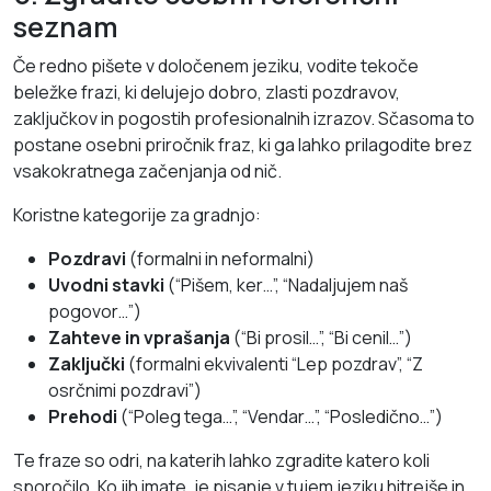
seznam
Če redno pišete v določenem jeziku, vodite tekoče
beležke frazi, ki delujejo dobro, zlasti pozdravov,
zaključkov in pogostih profesionalnih izrazov. Sčasoma to
postane osebni priročnik fraz, ki ga lahko prilagodite brez
vsakokratnega začenjanja od nič.
Koristne kategorije za gradnjo:
Pozdravi
(formalni in neformalni)
Uvodni stavki
(“Pišem, ker…”, “Nadaljujem naš
pogovor…”)
Zahteve in vprašanja
(“Bi prosil…”, “Bi cenil…”)
Zaključki
(formalni ekvivalenti “Lep pozdrav”, “Z
osrčnimi pozdravi”)
Prehodi
(“Poleg tega…”, “Vendar…”, “Posledično…”)
Te fraze so odri, na katerih lahko zgradite katero koli
sporočilo. Ko jih imate, je pisanje v tujem jeziku hitrejše in