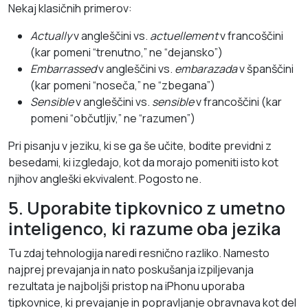
Nekaj klasičnih primerov:
Actually
v angleščini vs.
actuellement
v francoščini
(kar pomeni “trenutno,” ne “dejansko”)
Embarrassed
v angleščini vs.
embarazada
v španščini
(kar pomeni “noseča,” ne “zbegana”)
Sensible
v angleščini vs.
sensible
v francoščini (kar
pomeni “občutljiv,” ne “razumen”)
Pri pisanju v jeziku, ki se ga še učite, bodite previdni z
besedami, ki izgledajo, kot da morajo pomeniti isto kot
njihov angleški ekvivalent. Pogosto ne.
5. Uporabite tipkovnico z umetno
inteligenco, ki razume oba jezika
Tu zdaj tehnologija naredi resnično razliko. Namesto
najprej prevajanja in nato poskušanja izpiljevanja
rezultata je najboljši pristop na iPhonu uporaba
tipkovnice, ki prevajanje in popravljanje obravnava kot del