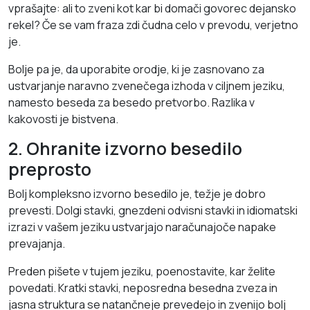
vprašajte: ali to zveni kot kar bi domači govorec dejansko
rekel? Če se vam fraza zdi čudna celo v prevodu, verjetno
je.
Bolje pa je, da uporabite orodje, ki je zasnovano za
ustvarjanje naravno zvenečega izhoda v ciljnem jeziku,
namesto beseda za besedo pretvorbo. Razlika v
kakovosti je bistvena.
2. Ohranite izvorno besedilo
preprosto
Bolj kompleksno izvorno besedilo je, težje je dobro
prevesti. Dolgi stavki, gnezdeni odvisni stavki in idiomatski
izrazi v vašem jeziku ustvarjajo naračunajoče napake
prevajanja.
Preden pišete v tujem jeziku, poenostavite, kar želite
povedati. Kratki stavki, neposredna besedna zveza in
jasna struktura se natančneje prevedejo in zvenijo bolj