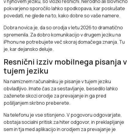
v njihovem jeziku, so vložki resnični. Nerodno ali slovnično
pokvarjeno sporočilo lahko spodkopava, kar poskušate
povedati, ne glede na to, kako dobre so vaše namere.
Dobra novica je, da so orodja v letu 2026 to dramatično
spremenila. Za dobro komunikacijo v drugem jeziku na
iPhonu ne potrebujete več skoraj domačega znanja. Tu
je, kar dejansko deluje.
Resnični izziv mobilnega pisanja v
tujem jeziku
Na namiznem računalniku je pisanje v tujem jeziku
obvladljivo. Imate čas za sestavljanje, besedilo lahko
zaženete skozi orodje za prevajanje in ga pred
pošiljanjem skrbno preberete.
Na telefonu je vse stisnjeno. V pogovoru odgovarjate,
obstaja socialni pritisk za hiter odgovor, in preklapljanje
sem in tja med aplikacijo in orodjem za prevajanje je