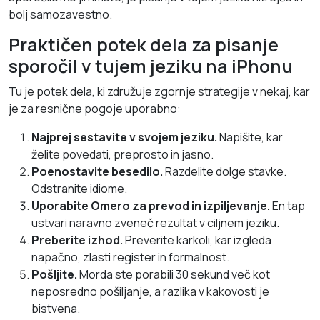
bolj samozavestno.
Praktičen potek dela za pisanje
sporočil v tujem jeziku na iPhonu
Tu je potek dela, ki združuje zgornje strategije v nekaj, kar
je za resnične pogoje uporabno:
Najprej sestavite v svojem jeziku.
Napišite, kar
želite povedati, preprosto in jasno.
Poenostavite besedilo.
Razdelite dolge stavke.
Odstranite idiome.
Uporabite Omero za prevod in izpiljevanje.
En tap
ustvari naravno zveneč rezultat v ciljnem jeziku.
Preberite izhod.
Preverite karkoli, kar izgleda
napačno, zlasti register in formalnost.
Pošljite.
Morda ste porabili 30 sekund več kot
neposredno pošiljanje, a razlika v kakovosti je
bistvena.