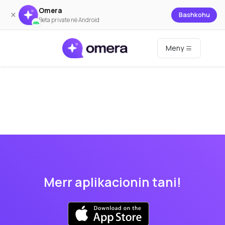
Omera
×
Bashkohu
Beta private në Android
Meny
Merr aplikacionin tani!