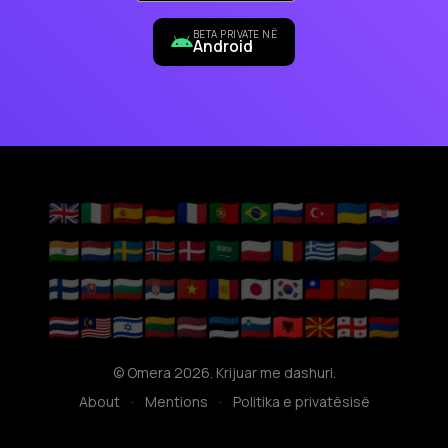
BETA PRIVATE NË
Android
🇬🇧
🇮🇹
🇪🇸
🇩🇪
🇫🇷
🇵🇹
🇧🇷
🇷🇺
🇹🇷
🇺🇦
🇭🇷
🇮🇳
🇳🇱
🇸🇪
🇳🇴
🇩🇰
🇸🇦
🇵🇱
🇷🇴
🇬🇷
🇭🇺
🇨🇿
🇫🇮
🇸🇰
🇧🇬
🇷🇸
🇻🇳
🇦🇩
🇯🇵
🇰🇷
🇹🇼
🇨🇳
🇮🇩
🇹🇭
🇲🇾
🇮🇱
🇱🇹
🇱🇻
🇪🇪
🇸🇮
🇦🇱
🇲🇰
🇬🇪
🇦🇲
© Omera 2026. Krijuar me dashuri.
About
·
Mentions
·
Politika e privatësisë