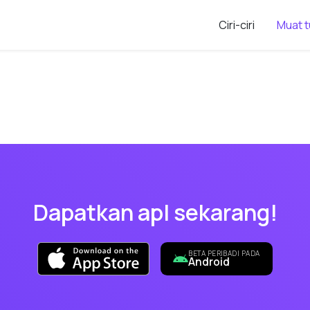
Ciri-ciri
Muat t
Dapatkan apl sekarang!
BETA PERIBADI PADA
Android