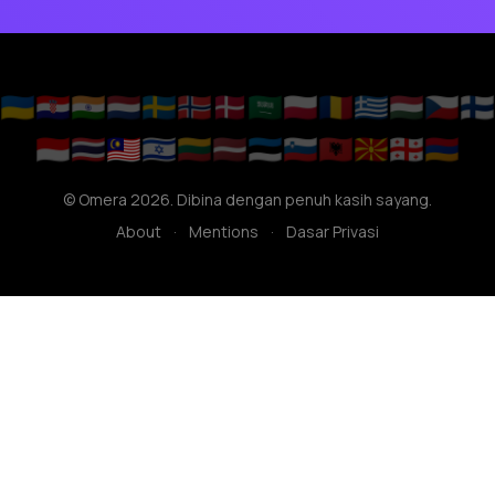
🇺🇦
🇭🇷
🇮🇳
🇳🇱
🇸🇪
🇳🇴
🇩🇰
🇸🇦
🇵🇱
🇷🇴
🇬🇷
🇭🇺
🇨🇿
🇫🇮
🇮🇩
🇹🇭
🇲🇾
🇮🇱
🇱🇹
🇱🇻
🇪🇪
🇸🇮
🇦🇱
🇲🇰
🇬🇪
🇦🇲
© Omera 2026. Dibina dengan penuh kasih sayang.
About
·
Mentions
·
Dasar Privasi