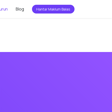
urun
Blog
Hantar Maklum Balas