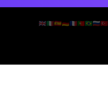
🇬🇧
🇮🇹
🇪🇸
🇩🇪
🇫🇷
🇵🇹
🇧🇷
🇷🇺
🇹🇷