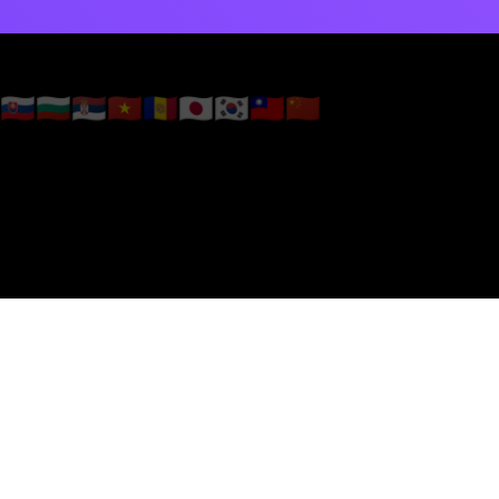
🇸🇰
🇧🇬
🇷🇸
🇻🇳
🇦🇩
🇯🇵
🇰🇷
🇹🇼
🇨🇳